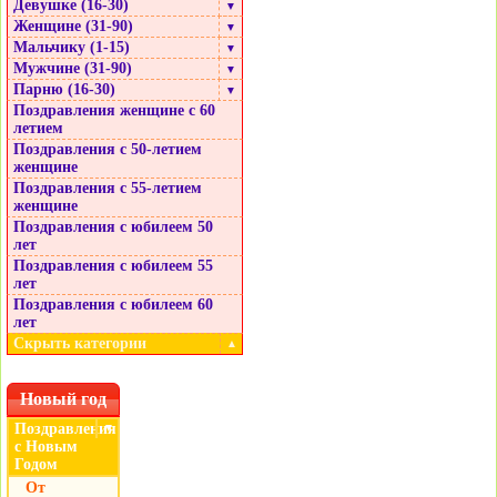
Девушке (16-30)
▼
Женщине (31-90)
▼
Мальчику (1-15)
▼
Мужчине (31-90)
▼
Парню (16-30)
▼
Поздравления женщине с 60
летием
Поздравления с 50-летием
женщине
Поздравления с 55-летием
женщине
Поздравления с юбилеем 50
лет
Поздравления с юбилеем 55
лет
Поздравления с юбилеем 60
лет
Скрыть категории
▲
Новый год
Поздравления
▼
с Новым
Годом
От