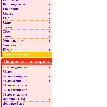
Руководителю
▼
Свекрови
▼
Сестре
▼
Смс
▼
Сыну
▼
Тестю
▼
Тёте
▼
Теще
▼
Учительнице
▼
Учителя
Шефу
▼
Скрыть категории
▲
Поздравления по возрасту
1 годик девочке
▼
30 лет
45 лет женщине
▼
50 лет женщине
▼
50 лет мужчине
55 лет женщине
55 лет мужчине
Девочке (1-15)
▼
Девочке 9 лет