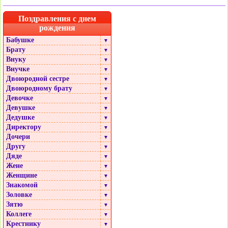
Поздравления с днем
рождения
Бабушке
▼
Брату
▼
Внуку
▼
Внучке
▼
Двоюродной сестре
▼
Двоюродному брату
▼
Девочке
▼
Девушке
▼
Дедушке
▼
Директору
▼
Дочери
▼
Другу
▼
Дяде
▼
Жене
▼
Женщине
▼
Знакомой
▼
Золовке
▼
Зятю
▼
Коллеге
▼
Крестнику
▼