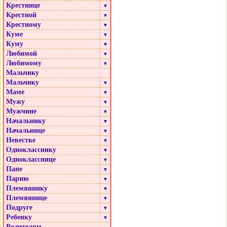
Крестнице
▼
Крестной
▼
Крестному
▼
Куме
▼
Куму
▼
Любимой
▼
Любимому
▼
Мальчику
Мальчику
▼
Маме
▼
Мужу
▼
Мужчине
▼
Начальнику
▼
Начальнице
▼
Невестке
▼
Однокласснику
▼
Однокласснице
▼
Папе
▼
Парню
▼
Племяннику
▼
Племяннице
▼
Подруге
▼
Ребенку
▼
Родителям