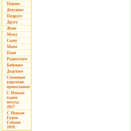
Парню
Девушке
Подруге
Другу
Жене
Мужу
Сыну
Маме
Папе
Родителям
Бабушке
Дедушке
Смешные
короткие
прикольные
С Новым
годом
петуха
2017
С Новым
Годом
Собаки
2018