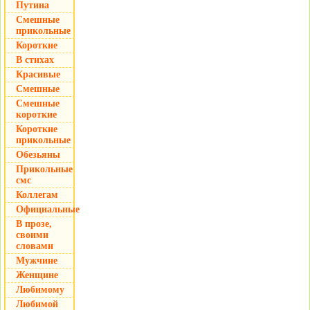
Путина
Смешные
прикольные
Короткие
В стихах
Красивые
Смешные
Смешные
короткие
Короткие
прикольные
Обезьяны
Прикольные
смс
Коллегам
Официальные
В прозе,
своими
словами
Мужчине
Женщине
Любимому
Любимой