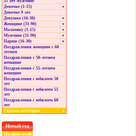
55 лет мужчине
Девочке (1-15)
▼
Девочке 9 лет
Девушке (16-30)
▼
Женщине (31-90)
▼
Мальчику (1-15)
▼
Мужчине (31-90)
▼
Парню (16-30)
▼
Поздравления женщине с 60
летием
Поздравления с 50-летием
женщине
Поздравления с 55-летием
женщине
Поздравления с юбилеем 50
лет
Поздравления с юбилеем 55
лет
Поздравления с юбилеем 60
лет
Скрыть категории
▲
Новый год
Поздравления
▼