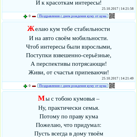
И к красоткам интересы!
25.10.2017 | 14:21:58
0
Поздравления с днем рождения куму от кума
Ж
елаю кум тебе стабильности
И на авто своём мобильности.
Чтоб интересы были взрослыми,
Поступки взвешенно-серьёзные,
А перспективы потрясающи!
Живи, от счастья припеваючи!
25.10.2017 | 14:21:49
0
Поздравления с днем рождения куму от кума
М
ы с тобою кумовья –
Ну, практически семья.
Потому по праву кума
Пожелаю, что придумал:
Пусть всегда в дому твоём