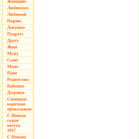
Женщине
Любимому
Любимой
Парню
Девушке
Подруге
Другу
Жене
Мужу
Сыну
Маме
Папе
Родителям
Бабушке
Дедушке
Смешные
короткие
прикольные
С Новым
годом
петуха
2017
С Новым