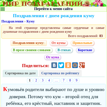
Перейти к меню сайта
Поздравления с днем рождения куму
Поздравления
›
Куму
На этой странице представлены самые сердечные и самые
душевные поздравления с днем рождения куму
Всего поздравлений:
83
Поздравления куму:
От кумы
Прикольные
В прозе своими словами
В стихах
Короткие
От кума
Поделиться:
Сортировка по дате
Сортировка по рейтингу
1
2
3
4
…
7
8
9
К
умовьёв родители выбирают по душе и уровню
доверия. Потому что кум – второй отец для
ребёнка, его крёстный, наставник и защитник.