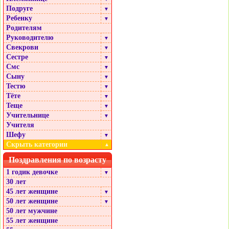
Подруге
▼
Ребенку
▼
Родителям
Руководителю
▼
Свекрови
▼
Сестре
▼
Смс
▼
Сыну
▼
Тестю
▼
Тёте
▼
Теще
▼
Учительнице
▼
Учителя
Шефу
▼
Скрыть категории
▲
Поздравления по возрасту
1 годик девочке
▼
30 лет
45 лет женщине
▼
50 лет женщине
▼
50 лет мужчине
55 лет женщине