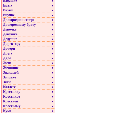
Бабушке
▼
Брату
▼
Внуку
▼
Внучке
▼
Двоюродной сестре
▼
Двоюродному брату
▼
Девочке
▼
Девушке
▼
Дедушке
▼
Директору
▼
Дочери
▼
Другу
▼
Дяде
▼
Жене
▼
Женщине
▼
Знакомой
▼
Золовке
▼
Зятю
▼
Коллеге
▼
Крестнику
▼
Крестнице
▼
Крестной
▼
Крестному
▼
Куме
▼