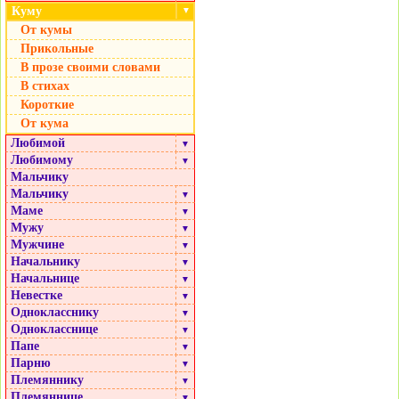
Куму
▼
От кумы
Прикольные
В прозе своими словами
В стихах
Короткие
От кума
Любимой
▼
Любимому
▼
Мальчику
Мальчику
▼
Маме
▼
Мужу
▼
Мужчине
▼
Начальнику
▼
Начальнице
▼
Невестке
▼
Однокласснику
▼
Однокласснице
▼
Папе
▼
Парню
▼
Племяннику
▼
Племяннице
▼