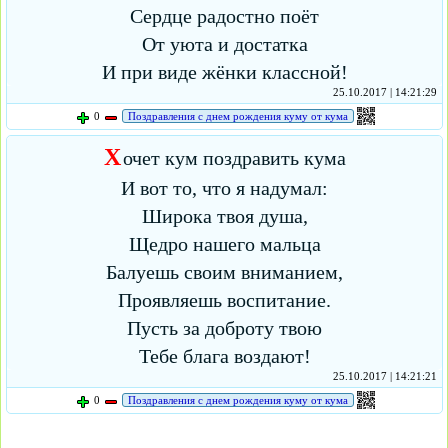
Сердце радостно поёт
От уюта и достатка
И при виде жёнки классной!
25.10.2017 | 14:21:29
0
Поздравления с днем рождения куму от кума
Х
очет кум поздравить кума
И вот то, что я надумал:
Широка твоя душа,
Щедро нашего мальца
Балуешь своим вниманием,
Проявляешь воспитание.
Пусть за доброту твою
Тебе блага воздают!
25.10.2017 | 14:21:21
0
Поздравления с днем рождения куму от кума