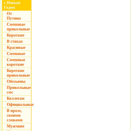
с Новым
Годом
От
Путина
Смешные
прикольные
Короткие
В стихах
Красивые
Смешные
Смешные
короткие
Короткие
прикольные
Обезьяны
Прикольные
смс
Коллегам
Официальные
В прозе,
своими
словами
Мужчине