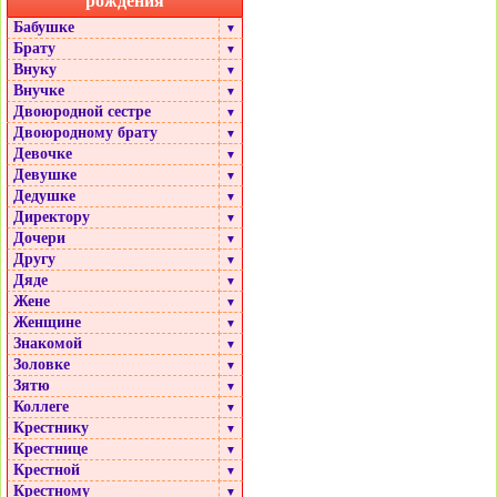
рождения
Бабушке
▼
Брату
▼
Внуку
▼
Внучке
▼
Двоюродной сестре
▼
Двоюродному брату
▼
Девочке
▼
Девушке
▼
Дедушке
▼
Директору
▼
Дочери
▼
Другу
▼
Дяде
▼
Жене
▼
Женщине
▼
Знакомой
▼
Золовке
▼
Зятю
▼
Коллеге
▼
Крестнику
▼
Крестнице
▼
Крестной
▼
Крестному
▼