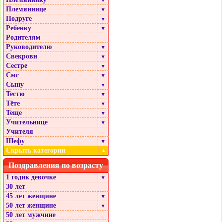
▼
Племяннице
▼
Подруге
▼
Ребенку
▼
Родителям
Руководителю
▼
Свекрови
▼
Сестре
▼
Смс
▼
Сыну
▼
Тестю
▼
Тёте
▼
Теще
▼
Учительнице
▼
Учителя
Шефу
▼
Скрыть категории
▲
Поздравления по возрасту
1 годик девочке
▼
30 лет
45 лет женщине
▼
50 лет женщине
▼
50 лет мужчине