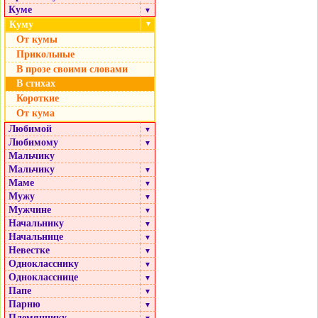
Куме
▼
Куму
▼
От кумы
Прикольные
В прозе своими словами
В стихах
Короткие
От кума
Любимой
▼
Любимому
▼
Мальчику
Мальчику
▼
Маме
▼
Мужу
▼
Мужчине
▼
Начальнику
▼
Начальнице
▼
Невестке
▼
Однокласснику
▼
Однокласснице
▼
Папе
▼
Парню
▼
Племяннику