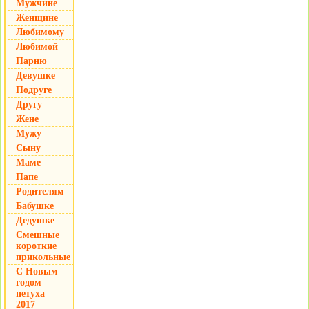
Мужчине
Женщине
Любимому
Любимой
Парню
Девушке
Подруге
Другу
Жене
Мужу
Сыну
Маме
Папе
Родителям
Бабушке
Дедушке
Смешные
короткие
прикольные
С Новым
годом
петуха
2017