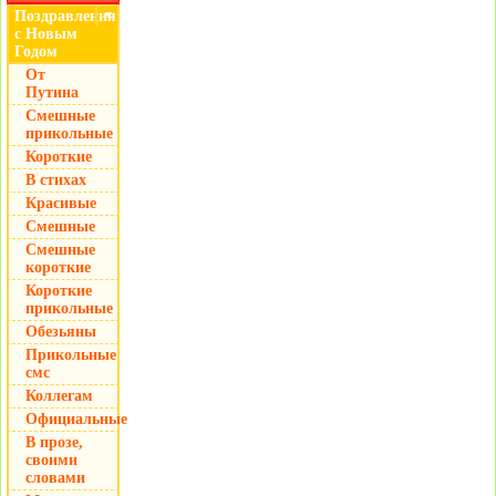
Поздравления
▼
с Новым
Годом
От
Путина
Смешные
прикольные
Короткие
В стихах
Красивые
Смешные
Смешные
короткие
Короткие
прикольные
Обезьяны
Прикольные
смс
Коллегам
Официальные
В прозе,
своими
словами