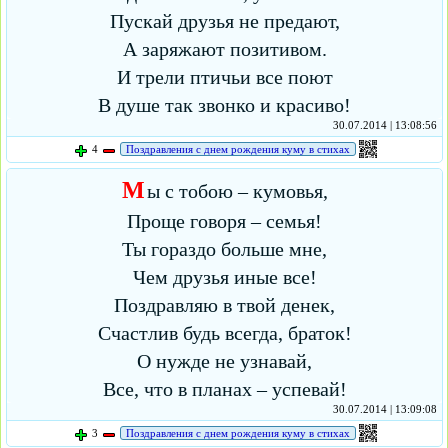
Пускай друзья не предают,
А заряжают позитивом.
И трели птичьи все поют
В душе так звонко и красиво!
30.07.2014 | 13:08:56
4
Поздравления с днем рождения куму в стихах
М
ы с тобою – кумовья,
Проще говоря – семья!
Ты гораздо больше мне,
Чем друзья иные все!
Поздравляю в твой денек,
Счастлив будь всегда, браток!
О нужде не узнавай,
Все, что в планах – успевай!
30.07.2014 | 13:09:08
3
Поздравления с днем рождения куму в стихах