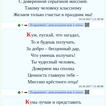
С доверенной серьёзной миссией.
Такому человеку классному
Желаем только счастье в праздник мы!
24.10.2017 | 11:39:58
0
Поздравления с днем рождения куму в стихах
К
ум, пускай, что загадал,
То и будешь получать.
За добро – бесценный дар,
Что умеешь излучать!
Ты чудесный человек,
Доверяем мы сполна
Ценность главную тебе –
Миссию крёстного отца!
24.10.2017 | 11:40:08
0
Поздравления с днем рождения куму в стихах
К
ума лучше и представить