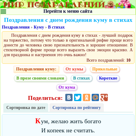
Перейти к меню сайта
Поздравления с днем рождения куму в стихах
Поздравления
›
Куму
›
В стихах
Поздравления с днем рождения куму в стихах - лучший подарок
на торжество, потому что только в оригинальной рифме проще всего
донести до человека свою признательность и хорошее отношение. В
стихотворной форме проще всего выразить свои эмоции красиво. А
для праздника и настроения это очнь важно!
Всего поздравлений:
10
Поздравления куму:
От кумы
Прикольные
В прозе своими словами
В стихах
Короткие
От кума
Поделиться:
Сортировка по дате
Сортировка по рейтингу
К
ум, желаю жить богато
И копеек не считать.