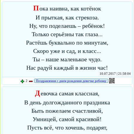
П
ока наивна, как котёнок
И прыткая, как стрекоза.
Ну, что поделаешь – ребёнок!
Только серьёзны так глаза...
Растёшь буквально по минутам,
Скоро уже и сад, и класс...
Ты – наше маленькое чудо.
Нас радуй каждый в жизни час!
10.07.2017 | 21:58:04
2
Поздравления с днем рождения девочке ребенку
Д
евочка самая классная,
В день долгожданного праздника
Быть пожелаем счастливой,
Умницей, самой красивой!
Пусть всё, что хочешь, подарят,