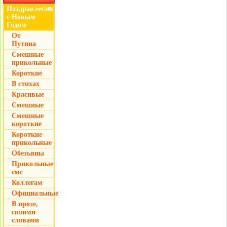
Поздравления
▼
с Новым
Годом
От
Путина
Смешные
прикольные
Короткие
В стихах
Красивые
Смешные
Смешные
короткие
Короткие
прикольные
Обезьяны
Прикольные
смс
Коллегам
Официальные
В прозе,
своими
словами