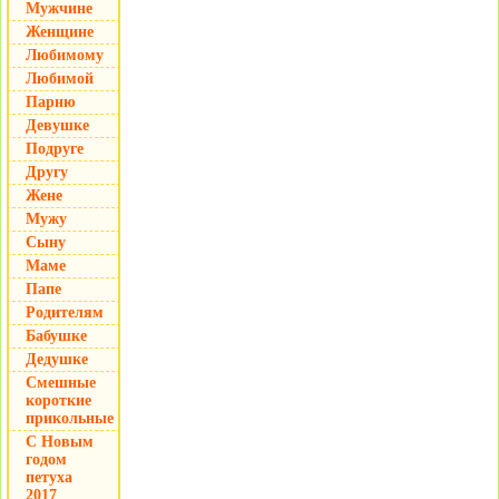
Мужчине
Женщине
Любимому
Любимой
Парню
Девушке
Подруге
Другу
Жене
Мужу
Сыну
Маме
Папе
Родителям
Бабушке
Дедушке
Смешные
короткие
прикольные
С Новым
годом
петуха
2017