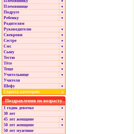
Племяннику
▼
Племяннице
▼
Подруге
▼
Ребенку
▼
Родителям
Руководителю
▼
Свекрови
▼
Сестре
▼
Смс
▼
Сыну
▼
Тестю
▼
Тёте
▼
Теще
▼
Учительнице
▼
Учителя
Шефу
▼
Скрыть категории
▲
Поздравления по возрасту
1 годик девочке
▼
30 лет
45 лет женщине
▼
50 лет женщине
▼
50 лет мужчине