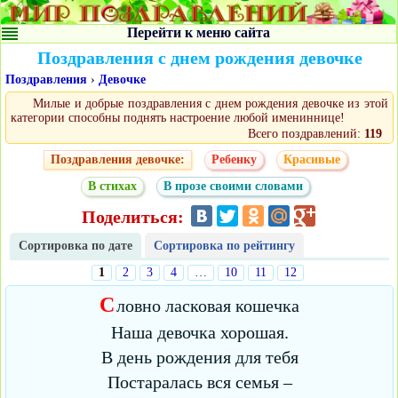
Перейти к меню сайта
Поздравления с днем рождения девочке
Поздравления
›
Девочке
Милые и добрые поздравления с днем рождения девочке из этой
категории способны поднять настроение любой имениннице!
Всего поздравлений:
119
Поздравления девочке:
Ребенку
Красивые
В стихах
В прозе своими словами
Поделиться:
Сортировка по дате
Сортировка по рейтингу
1
2
3
4
…
10
11
12
С
ловно ласковая кошечка
Наша девочка хорошая.
В день рождения для тебя
Постаралась вся семья –