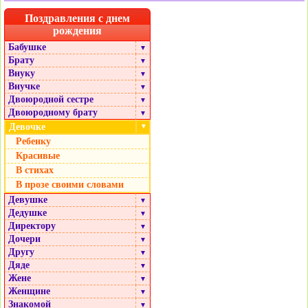
Поздравления с днем
рождения
Бабушке
▼
Брату
▼
Внуку
▼
Внучке
▼
Двоюродной сестре
▼
Двоюродному брату
▼
Девочке
▼
Ребенку
Красивые
В стихах
В прозе своими словами
Девушке
▼
Дедушке
▼
Директору
▼
Дочери
▼
Другу
▼
Дяде
▼
Жене
▼
Женщине
▼
Знакомой
▼