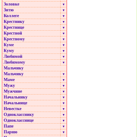
Золовке
▼
Зятю
▼
Коллеге
▼
Крестнику
▼
Крестнице
▼
Крестной
▼
Крестному
▼
Куме
▼
Куму
▼
Любимой
▼
Любимому
▼
Мальчику
Мальчику
▼
Маме
▼
Мужу
▼
Мужчине
▼
Начальнику
▼
Начальнице
▼
Невестке
▼
Однокласснику
▼
Однокласснице
▼
Папе
▼
Парню
▼