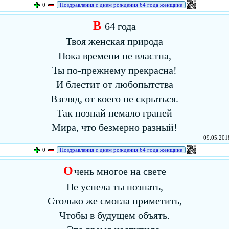
0
Поздравления с днем рождения 64 года женщине
В
64 года
Твоя женская природа
Пока времени не властна,
Ты по-прежнему прекрасна!
И блестит от любопытства
Взгляд, от коего не скрыться.
Так познай немало граней
Мира, что безмерно разный!
09.05.2018
0
Поздравления с днем рождения 64 года женщине
О
чень многое на свете
Не успела ты познать,
Столько же смогла приметить,
Чтобы в будущем объять.