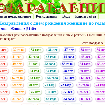
вить поздравление
Регистрация
Вход
Карта сайта
Поздравления с днем рождения женщине по года
ления
›
Женщине (31-90)
находятся разнообразнейшие поздравления с днем рождения женщине п
го возраста.
Всего поздравле
 лет
32 года
33 года
36 лет
37 лет
38 лет
39 ле
 лет
41 год
42 года
43 года
44 года
46 лет
47 ле
 лет
49 лет
51 год
52 года
53 года
54 года
55 ле
6 лет
57 лет
31 год
34 года
58 лет
59 лет
60 лет
 год
62 года
63 года
64 года
65 лет
66 лет
67 ле
 лет
69 лет
70 лет
71 год
72 года
73 года
74 год
5 лет
76 лет
45 лет
50 лет
77 лет
78 лет
79 лет
 лет
81 год
82 года
83 года
84 года
85 лет
86 ле