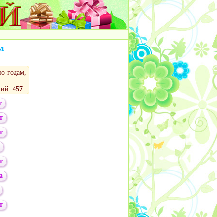
м
о годам,
ний:
457
т
т
т
т
а
т