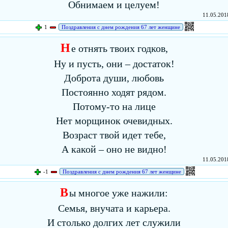
Обнимаем и целуем!
11.05.2018
1
Поздравления с днем рождения 67 лет женщине
Н
е отнять твоих годков,
Ну и пусть, они – достаток!
Доброта души, любовь
Постоянно ходят рядом.
Потому-то на лице
Нет морщинок очевидных.
Возраст твой идет тебе,
А какой – оно не видно!
11.05.2018
-1
Поздравления с днем рождения 67 лет женщине
В
ы многое уже нажили:
Семья, внучата и карьера.
И столько долгих лет служили