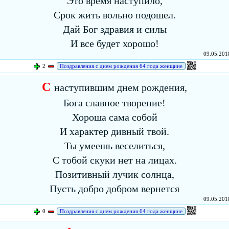
Это время наступило,
Срок жить вольно подошел.
Дай Бог здравия и силы
И все будет хорошо!
09.05.2018
2
Поздравления с днем рождения 64 года женщине
С
наступившим днем рождения,
Бога славное творение!
Хороша сама собой
И характер дивный твой.
Ты умеешь веселиться,
С тобой скуки нет на лицах.
Позитивный лучик солнца,
Пусть добро добром вернется
09.05.2018
0
Поздравления с днем рождения 64 года женщине