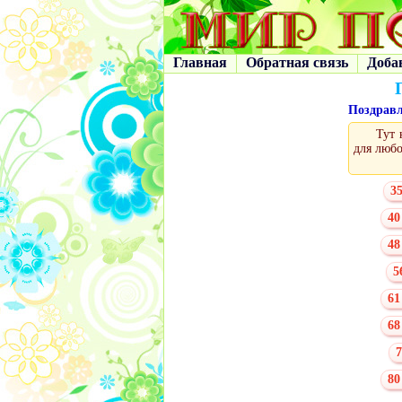
Главная
Обратная связь
Доба
Поздрав
Тут 
для любо
35
40
48
5
61
68
7
80