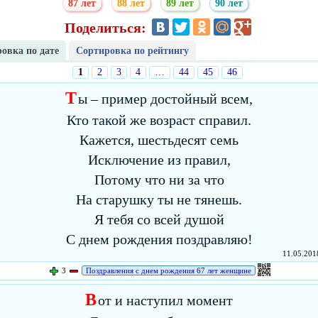
87 лет
88 лет
89 лет
90 лет
Поделиться:
овка по дате
Сортировка по рейтингу
1
2
3
4
…
44
45
46
Т
ы – пример достойный всем,
Кто такой же возраст справил.
Кажется, шестьдесят семь
Исключение из правил,
Потому что ни за что
На старушку ты не тянешь.
Я тебя со всей душой
С днем рождения поздравляю!
11.05.2018
3
Поздравления с днем рождения 67 лет женщине
В
от и наступил момент