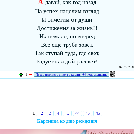
А
давай, как год назад
На успех нацелим взгляд
И отметим от души
Достижения за жизнь?!
Их немало, но вперед
Все еще труба зовет.
Так ступай туда, где свет,
Радует каждый рассвет!
09.05.2018
-1
Поздравления с днем рождения 64 года женщине
1
2
3
4
…
44
45
46
Картинка ко дню рождения