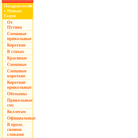
Поздравления
▼
с Новым
Годом
От
Путина
Смешные
прикольные
Короткие
В стихах
Красивые
Смешные
Смешные
короткие
Короткие
прикольные
Обезьяны
Прикольные
смс
Коллегам
Официальные
В прозе,
своими
словами