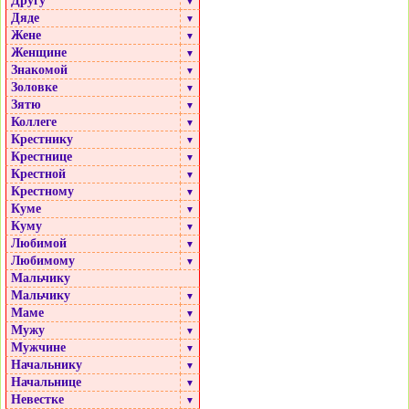
Другу
▼
Дяде
▼
Жене
▼
Женщине
▼
Знакомой
▼
Золовке
▼
Зятю
▼
Коллеге
▼
Крестнику
▼
Крестнице
▼
Крестной
▼
Крестному
▼
Куме
▼
Куму
▼
Любимой
▼
Любимому
▼
Мальчику
Мальчику
▼
Маме
▼
Мужу
▼
Мужчине
▼
Начальнику
▼
Начальнице
▼
Невестке
▼