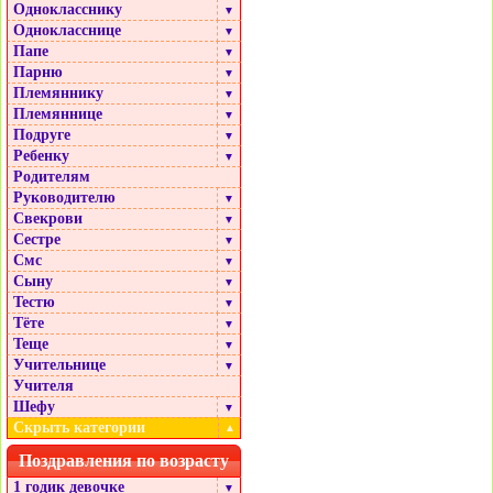
Однокласснику
▼
Однокласснице
▼
Папе
▼
Парню
▼
Племяннику
▼
Племяннице
▼
Подруге
▼
Ребенку
▼
Родителям
Руководителю
▼
Свекрови
▼
Сестре
▼
Смс
▼
Сыну
▼
Тестю
▼
Тёте
▼
Теще
▼
Учительнице
▼
Учителя
Шефу
▼
Скрыть категории
▲
Поздравления по возрасту
1 годик девочке
▼