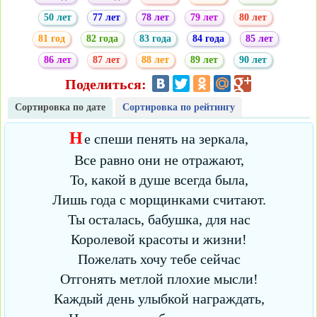
50 лет
77 лет
78 лет
79 лет
80 лет
81 год
82 года
83 года
84 года
85 лет
86 лет
87 лет
88 лет
89 лет
90 лет
Поделиться:
Сортировка по дате
Сортировка по рейтингу
Н
е спеши пенять на зеркала,
Все равно они не отражают,
То, какой в душе всегда была,
Лишь года с морщинками считают.
Ты осталась, бабушка, для нас
Королевой красоты и жизни!
Пожелать хочу тебе сейчас
Отгонять метлой плохие мысли!
Каждый день улыбкой награждать,