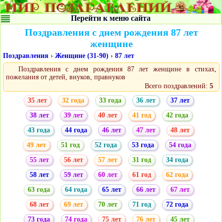
Перейти к меню сайта
Поздравления с днем рождения 87 лет
женщине
Поздравления
›
Женщине (31-90)
›
87 лет
Поздравления с днем рождения 87 лет женщине в стихах,
пожелания от детей, внуков, правнуков
Всего поздравлений:
5
35 лет
32 года
33 года
36 лет
37 лет
38 лет
39 лет
40 лет
41 год
42 года
43 года
44 года
46 лет
47 лет
48 лет
49 лет
51 год
52 года
53 года
54 года
55 лет
56 лет
57 лет
31 год
34 года
58 лет
59 лет
60 лет
61 год
62 года
63 года
64 года
65 лет
66 лет
67 лет
68 лет
69 лет
70 лет
71 год
72 года
73 года
74 года
75 лет
76 лет
45 лет