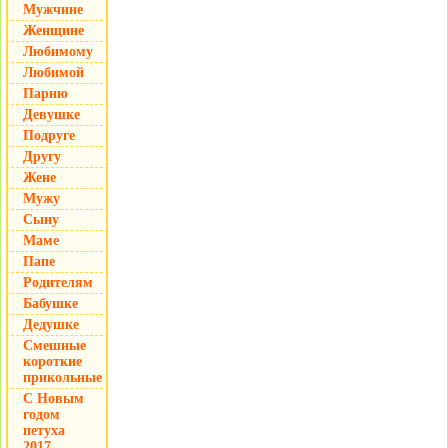
Мужчине
Женщине
Любимому
Любимой
Парню
Девушке
Подруге
Другу
Жене
Мужу
Сыну
Маме
Папе
Родителям
Бабушке
Дедушке
Смешные
короткие
прикольные
С Новым
годом
петуха
2017