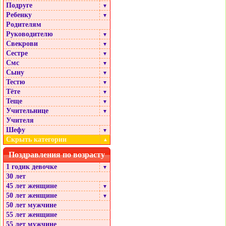
Подруге
▼
Ребенку
▼
Родителям
Руководителю
▼
Свекрови
▼
Сестре
▼
Смс
▼
Сыну
▼
Тестю
▼
Тёте
▼
Теще
▼
Учительнице
▼
Учителя
Шефу
▼
Скрыть категории
▲
Поздравления по возрасту
1 годик девочке
▼
30 лет
45 лет женщине
▼
50 лет женщине
▼
50 лет мужчине
55 лет женщине
55 лет мужчине