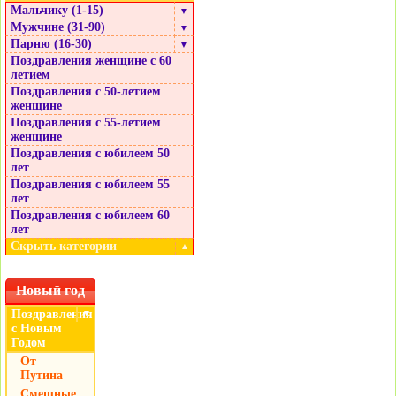
Мальчику (1-15)
▼
Мужчине (31-90)
▼
Парню (16-30)
▼
Поздравления женщине с 60
летием
Поздравления с 50-летием
женщине
Поздравления с 55-летием
женщине
Поздравления с юбилеем 50
лет
Поздравления с юбилеем 55
лет
Поздравления с юбилеем 60
лет
Скрыть категории
▲
Новый год
Поздравления
▼
с Новым
Годом
От
Путина
Смешные