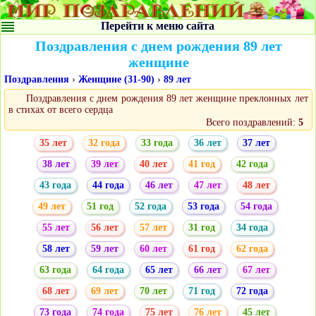
Перейти к меню сайта
Поздравления с днем рождения 89 лет
женщине
Поздравления
›
Женщине (31-90)
›
89 лет
Поздравления с днем рождения 89 лет женщине преклонных лет
в стихах от всего сердца
Всего поздравлений:
5
35 лет
32 года
33 года
36 лет
37 лет
38 лет
39 лет
40 лет
41 год
42 года
43 года
44 года
46 лет
47 лет
48 лет
49 лет
51 год
52 года
53 года
54 года
55 лет
56 лет
57 лет
31 год
34 года
58 лет
59 лет
60 лет
61 год
62 года
63 года
64 года
65 лет
66 лет
67 лет
68 лет
69 лет
70 лет
71 год
72 года
73 года
74 года
75 лет
76 лет
45 лет