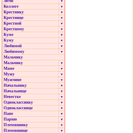
Зятю
▼
Коллеге
▼
Крестнику
▼
Крестнице
▼
Крестной
▼
Крестному
▼
Куме
▼
Куму
▼
Любимой
▼
Любимому
▼
Мальчику
Мальчику
▼
Маме
▼
Мужу
▼
Мужчине
▼
Начальнику
▼
Начальнице
▼
Невестке
▼
Однокласснику
▼
Однокласснице
▼
Папе
▼
Парню
▼
Племяннику
▼
Племяннице
▼