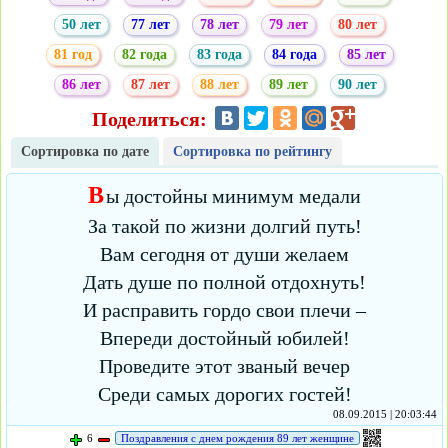
50 лет
77 лет
78 лет
79 лет
80 лет
81 год
82 года
83 года
84 года
85 лет
86 лет
87 лет
88 лет
89 лет
90 лет
Поделиться:
Сортировка по дате
Сортировка по рейтингу
В
ы достойны минимум медали
За такой по жизни долгий путь!
Вам сегодня от души желаем
Дать душе по полной отдохнуть!
И расправить гордо свои плечи –
Впереди достойный юбилей!
Проведите этот званый вечер
Среди самых дорогих гостей!
08.09.2015 | 20:03:44
6
Поздравления с днем рождения 89 лет женщине