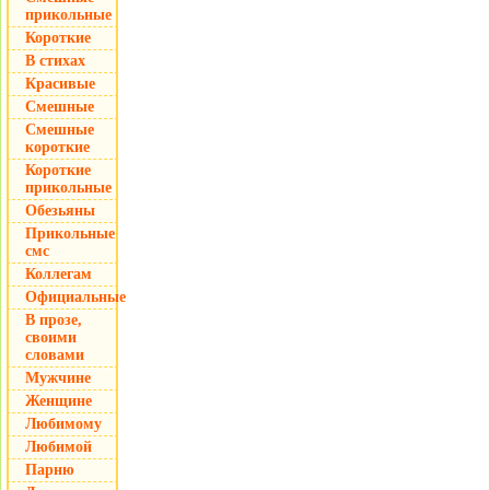
прикольные
Короткие
В стихах
Красивые
Смешные
Смешные
короткие
Короткие
прикольные
Обезьяны
Прикольные
смс
Коллегам
Официальные
В прозе,
своими
словами
Мужчине
Женщине
Любимому
Любимой
Парню