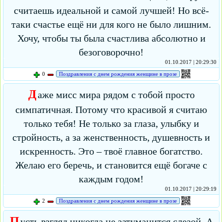
считаешь идеальной и самой лучшей! Но всё-
таки счастье ещё ни для кого не было лишним.
Хочу, чтобы ты была счастлива абсолютно и
безоговорочно!
01.10.2017 | 20:29:30
0
Поздравления с днем рождения женщине в прозе
Д
аже мисс мира рядом с тобой просто
симпатичная. Потому что красивой я считаю
только тебя! Не только за глаза, улыбку и
стройность, а за женственность, душевность и
искренность. Это – твоё главное богатство.
Желаю его беречь, и становится ещё богаче с
каждым годом!
01.10.2017 | 20:29:19
2
Поздравления с днем рождения женщине в прозе
П
усть взгляд никогда не затуманится слезой. А