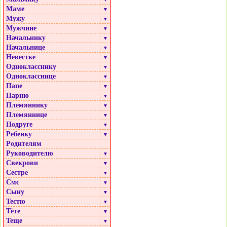
Маме
▼
Мужу
▼
Мужчине
▼
Начальнику
▼
Начальнице
▼
Невестке
▼
Однокласснику
▼
Однокласснице
▼
Папе
▼
Парню
▼
Племяннику
▼
Племяннице
▼
Подруге
▼
Ребенку
▼
Родителям
Руководителю
▼
Свекрови
▼
Сестре
▼
Смс
▼
Сыну
▼
Тестю
▼
Тёте
▼
Теще
▼