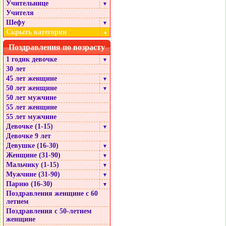
Учительнице
▼
Учителя
Шефу
▼
Скрыть категории
▲
Поздравления по возрасту
1 годик девочке
▼
30 лет
45 лет женщине
▼
50 лет женщине
▼
50 лет мужчине
55 лет женщине
55 лет мужчине
Девочке (1-15)
▼
Девочке 9 лет
Девушке (16-30)
▼
Женщине (31-90)
▼
Мальчику (1-15)
▼
Мужчине (31-90)
▼
Парню (16-30)
▼
Поздравления женщине с 60
летием
Поздравления с 50-летием
женщине