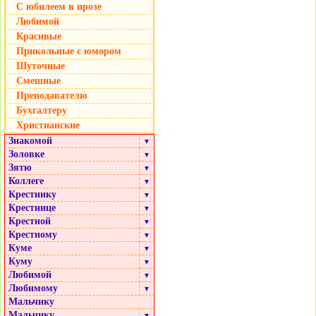
С юбилеем в прозе
Любимой
Красивые
Прикольные с юмором
Шуточные
Смешные
Преподавателю
Бухгалтеру
Христианские
Знакомой
▼
Золовке
▼
Зятю
▼
Коллеге
▼
Крестнику
▼
Крестнице
▼
Крестной
▼
Крестному
▼
Куме
▼
Куму
▼
Любимой
▼
Любимому
▼
Мальчику
Мальчику
▼