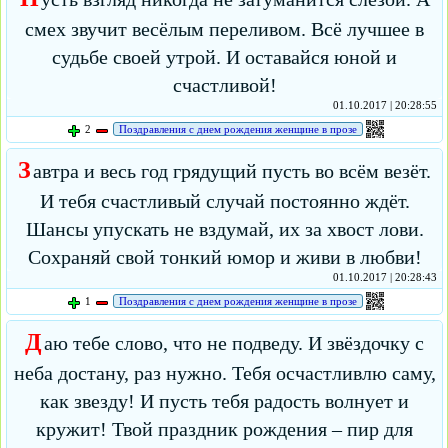
смех звучит весёлым переливом. Всё лучшее в
судьбе своей утрой. И оставайся юной и
счастливой!
01.10.2017 | 20:28:55
2
Поздравления с днем рождения женщине в прозе
З
автра и весь год грядущий пусть во всём везёт.
И тебя счастливый случай постоянно ждёт.
Шансы упускать не вздумай, их за хвост лови.
Сохраняй свой тонкий юмор и живи в любви!
01.10.2017 | 20:28:43
1
Поздравления с днем рождения женщине в прозе
Д
аю тебе слово, что не подведу. И звёздочку с
неба достану, раз нужно. Тебя осчастливлю саму,
как звезду! И пусть тебя радость волнует и
кружит! Твой праздник рождения – пир для