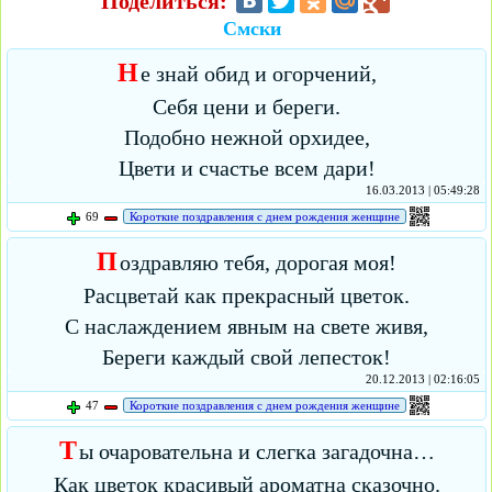
Поделиться:
Смски
Н
е знай обид и огорчений,
Себя цени и береги.
Подобно нежной орхидее,
Цвети и счастье всем дари!
16.03.2013 | 05:49:28
69
Короткие поздравления с днем рождения женщине
П
оздравляю тебя, дорогая моя!
Расцветай как прекрасный цветок.
С наслаждением явным на свете живя,
Береги каждый свой лепесток!
20.12.2013 | 02:16:05
47
Короткие поздравления с днем рождения женщине
Т
ы очаровательна и слегка загадочна…
Как цветок красивый ароматна сказочно.