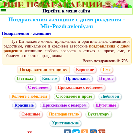
Перейти к меню сайта
Поздравления женщине с днем рождения -
Mir-Pozdravleniy.ru
Поздравления
›
Женщине
Тут Вы найдете милые, прикольные и оригинальные, смешные и
радостные, уникальные и красивые авторские
поздравления с днем
рождения
женщине любого возраста в стихах и прозе, смс, с
юбилеем и просто с праздником.
Всего поздравлений:
793
Поздравления женщине:
Короткие
Смс
В стихах
Коллеге
Прикольные
В прозе
С юбилеем
Прикольные с юбилеем
Коллеге с юбилеем
С юбилеем в прозе
Любимой
Красивые
Прикольные с юмором
Шуточные
Смешные
Преподавателю
Бухгалтеру
Христианские