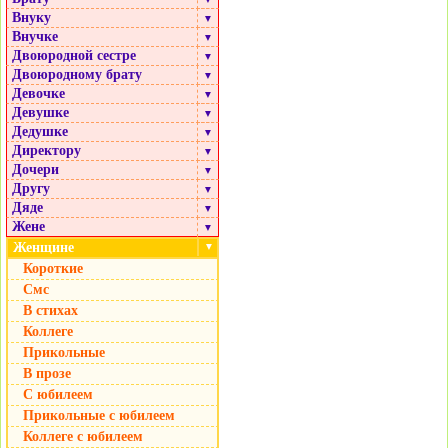
Внуку
▼
Внучке
▼
Двоюродной сестре
▼
Двоюродному брату
▼
Девочке
▼
Девушке
▼
Дедушке
▼
Директору
▼
Дочери
▼
Другу
▼
Дяде
▼
Жене
▼
Женщине
▼
Короткие
Смс
В стихах
Коллеге
Прикольные
В прозе
С юбилеем
Прикольные с юбилеем
Коллеге с юбилеем