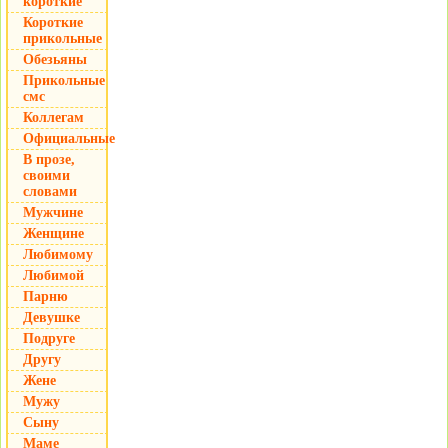
короткие
Короткие
прикольные
Обезьяны
Прикольные
смс
Коллегам
Официальные
В прозе,
своими
словами
Мужчине
Женщине
Любимому
Любимой
Парню
Девушке
Подруге
Другу
Жене
Мужу
Сыну
Маме