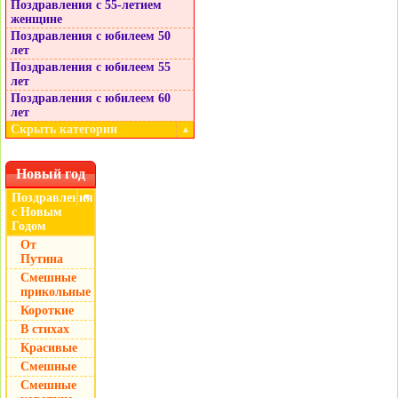
Поздравления с 55-летием
женщине
Поздравления с юбилеем 50
лет
Поздравления с юбилеем 55
лет
Поздравления с юбилеем 60
лет
Скрыть категории
▲
Новый год
Поздравления
▼
с Новым
Годом
От
Путина
Смешные
прикольные
Короткие
В стихах
Красивые
Смешные
Смешные