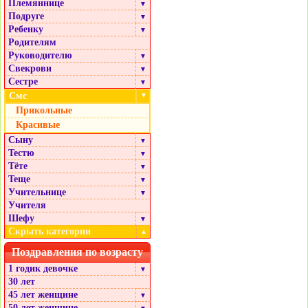
Племяннице
▼
Подруге
▼
Ребенку
▼
Родителям
Руководителю
▼
Свекрови
▼
Сестре
▼
Смс
▼
Прикольные
Красивые
Сыну
▼
Тестю
▼
Тёте
▼
Теще
▼
Учительнице
▼
Учителя
Шефу
▼
Скрыть категории
▲
Поздравления по возрасту
1 годик девочке
▼
30 лет
45 лет женщине
▼
50 лет женщине