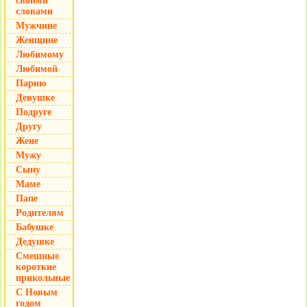
своими
словами
Мужчине
Женщине
Любимому
Любимой
Парню
Девушке
Подруге
Другу
Жене
Мужу
Сыну
Маме
Папе
Родителям
Бабушке
Дедушке
Смешные
короткие
прикольные
С Новым
годом