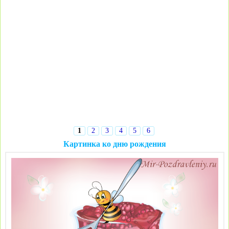
1
2
3
4
5
6
Картинка ко дню рождения