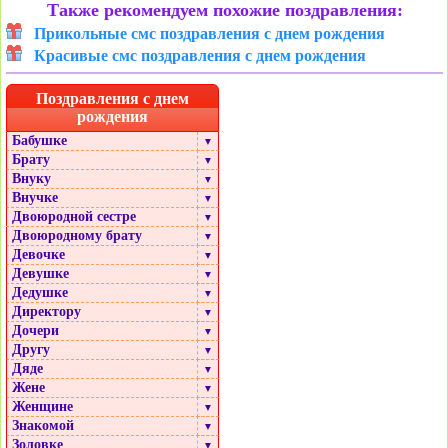
Также рекомендуем похожие поздравления:
Прикольные смс поздравления с днем рождения
Красивые смс поздравления с днем рождения
Поздравления с днем
рождения
Бабушке
▼
Брату
▼
Внуку
▼
Внучке
▼
Двоюродной сестре
▼
Двоюродному брату
▼
Девочке
▼
Девушке
▼
Дедушке
▼
Директору
▼
Дочери
▼
Другу
▼
Дяде
▼
Жене
▼
Женщине
▼
Знакомой
▼
Золовке
▼