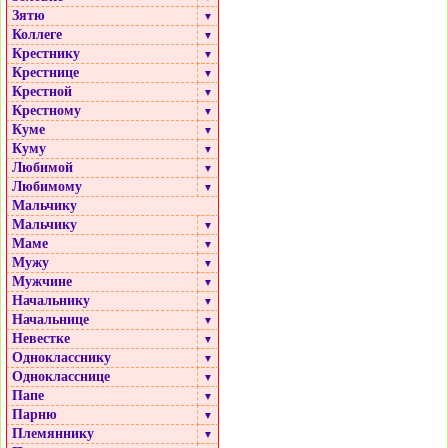
Зятю
▼
Коллеге
▼
Крестнику
▼
Крестнице
▼
Крестной
▼
Крестному
▼
Куме
▼
Куму
▼
Любимой
▼
Любимому
▼
Мальчику
Мальчику
▼
Маме
▼
Мужу
▼
Мужчине
▼
Начальнику
▼
Начальнице
▼
Невестке
▼
Однокласснику
▼
Однокласснице
▼
Папе
▼
Парню
▼
Племяннику
▼