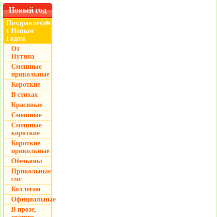
Новый год
Поздравления
▼
с Новым
Годом
От
Путина
Смешные
прикольные
Короткие
В стихах
Красивые
Смешные
Смешные
короткие
Короткие
прикольные
Обезьяны
Прикольные
смс
Коллегам
Официальные
В прозе,