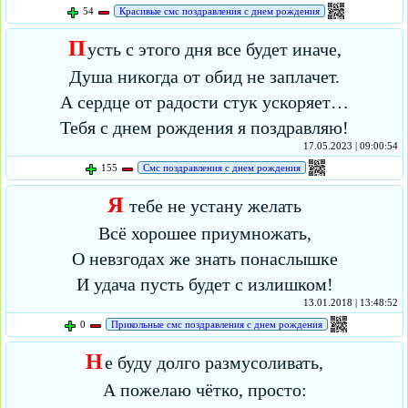
54
Красивые смс поздравления с днем рождения
П
усть с этого дня все будет иначе,
Душа никогда от обид не заплачет.
А сердце от радости стук ускоряет…
Тебя с днем рождения я поздравляю!
17.05.2023 | 09:00:54
155
Смс поздравления с днем рождения
Я
тебе не устану желать
Всё хорошее приумножать,
О невзгодах же знать понаслышке
И удача пусть будет с излишком!
13.01.2018 | 13:48:52
0
Прикольные смс поздравления с днем рождения
Н
е буду долго размусоливать,
А пожелаю чётко, просто: