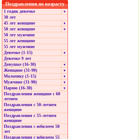
Поздравления по возрасту
1 годик девочке
▼
30 лет
45 лет женщине
▼
50 лет женщине
▼
50 лет мужчине
55 лет женщине
55 лет мужчине
Девочке (1-15)
▼
Девочке 9 лет
Девушке (16-30)
▼
Женщине (31-90)
▼
Мальчику (1-15)
▼
Мужчине (31-90)
▼
Парню (16-30)
▼
Поздравления женщине с 60
летием
Поздравления с 50-летием
женщине
Поздравления с 55-летием
женщине
Поздравления с юбилеем 50
лет
Поздравления с юбилеем 55