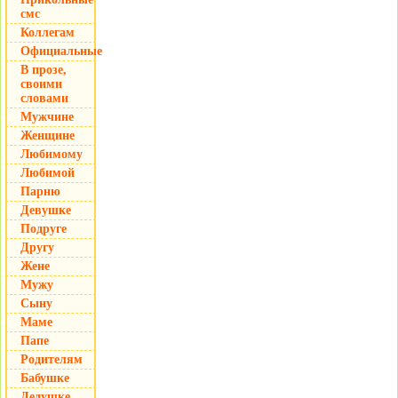
смс
Коллегам
Официальные
В прозе,
своими
словами
Мужчине
Женщине
Любимому
Любимой
Парню
Девушке
Подруге
Другу
Жене
Мужу
Сыну
Маме
Папе
Родителям
Бабушке
Дедушке