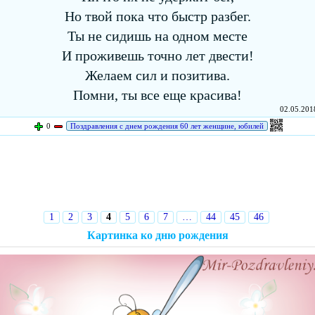
Но твой пока что быстр разбег.
Ты не сидишь на одном месте
И проживешь точно лет двести!
Желаем сил и позитива.
Помни, ты все еще красива!
02.05.2018
0
Поздравления с днем рождения 60 лет женщине, юбилей
1
2
3
4
5
6
7
…
44
45
46
Картинка ко дню рождения