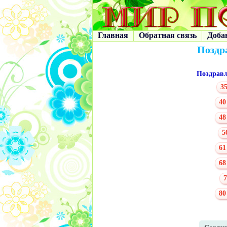
Главная
Обратная связь
Доба
Поздр
Поздрав
35
40
48
5
61
68
7
80