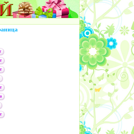
раница
т
т
т
т
а
т