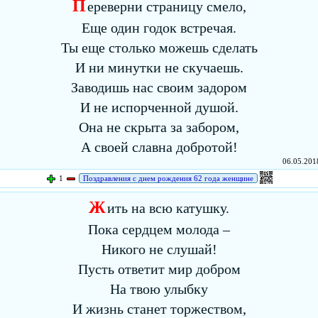
П
ереверни страницу смело,
Еще один годок встречая.
Ты еще столько можешь сделать
И ни минутки не скучаешь.
Заводишь нас своим задором
И не испорченной душой.
Она не скрыта за забором,
А своей славна добротой!
06.05.2018
1
Поздравления с днем рождения 62 года женщине
Ж
ить на всю катушку.
Пока сердцем молода –
Никого не слушай!
Пусть ответит мир добром
На твою улыбку
И жизнь станет торжеством,