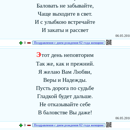
Баловать не забывайте,
Чаще выходите в свет.
И с улыбкою встречайте
И закаты и рассвет
06.05.2018
0
Поздравления с днем рождения 62 года женщине
Э
тот день неповторим
Так же, как и прежний.
Я желаю Вам Любви,
Веры и Надежды.
Пусть дорога по судьбе
Гладкой будет дальше.
Не отказывайте себе
В баловстве Вы даже!
06.05.2018
0
Поздравления с днем рождения 62 года женщине