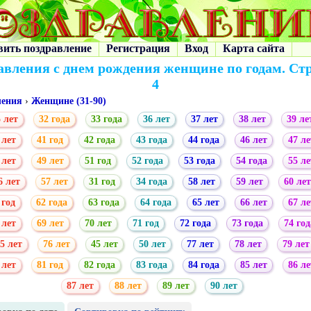
вить поздравление
Регистрация
Вход
Карта сайта
авления с днем рождения женщине по годам. Ст
4
ления
›
Женщине (31-90)
 лет
32 года
33 года
36 лет
37 лет
38 лет
39 ле
 лет
41 год
42 года
43 года
44 года
46 лет
47 ле
 лет
49 лет
51 год
52 года
53 года
54 года
55 ле
6 лет
57 лет
31 год
34 года
58 лет
59 лет
60 лет
 год
62 года
63 года
64 года
65 лет
66 лет
67 ле
 лет
69 лет
70 лет
71 год
72 года
73 года
74 год
5 лет
76 лет
45 лет
50 лет
77 лет
78 лет
79 лет
 лет
81 год
82 года
83 года
84 года
85 лет
86 ле
87 лет
88 лет
89 лет
90 лет