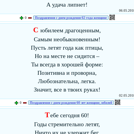
А удача липнет!
06.05.2018
0
Поздравления с днем рождения 62 года женщине
С
юбилеем драгоценным,
Самым необыкновенным!
Пусть летят года как птицы,
Но на месте не сидится –
Ты всегда в хорошей форме:
Позитивна и проворна,
Любознательна, легка.
Значит, все в твоих руках!
02.05.2018
0
Поздравления с днем рождения 60 лет женщине, юбилей
Т
ебе сегодня 60!
Годы стремительно летят,
Ничто их не удержит бег,