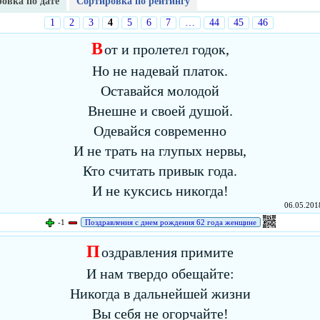
овка по дате
Сортировка по рейтингу
1
2
3
4
5
6
7
…
44
45
46
В
от и пролетел годок,
Но не надевай платок.
Оставайся молодой
Внешне и своей душой.
Одевайся современно
И не трать на глупых нервы,
Кто считать привык года.
И не куксись никогда!
06.05.2018
-1
Поздравления с днем рождения 62 года женщине
П
оздравления примите
И нам твердо обещайте:
Никогда в дальнейшей жизни
Вы себя не огорчайте!