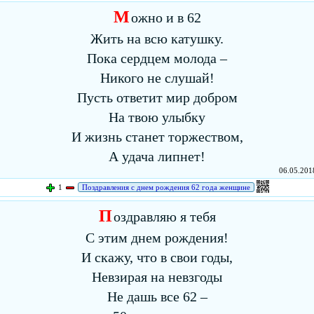
М
ожно и в 62
Жить на всю катушку.
Пока сердцем молода –
Никого не слушай!
Пусть ответит мир добром
На твою улыбку
И жизнь станет торжеством,
А удача липнет!
06.05.2018
1
Поздравления с днем рождения 62 года женщине
П
оздравляю я тебя
С этим днем рождения!
И скажу, что в свои годы,
Невзирая на невзгоды
Не дашь все 62 –