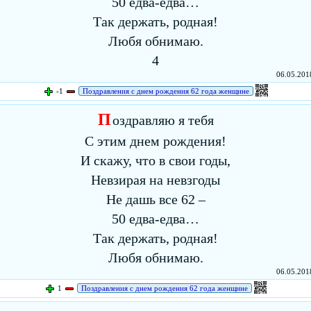
50 едва-едва…
Так держать, родная!
Любя обнимаю.
4
06.05.2018
-1
Поздравления с днем рождения 62 года женщине
П
оздравляю я тебя
С этим днем рождения!
И скажу, что в свои годы,
Невзирая на невзгоды
Не дашь все 62 –
50 едва-едва…
Так держать, родная!
Любя обнимаю.
06.05.2018
1
Поздравления с днем рождения 62 года женщине