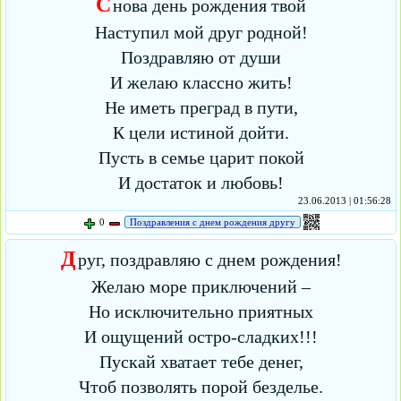
С
нова день рождения твой
Наступил мой друг родной!
Поздравляю от души
И желаю классно жить!
Не иметь преград в пути,
К цели истиной дойти.
Пусть в семье царит покой
И достаток и любовь!
23.06.2013 | 01:56:28
0
Поздравления с днем рождения другу
Д
руг, поздравляю с днем рождения!
Желаю море приключений –
Но исключительно приятных
И ощущений остро-сладких!!!
Пускай хватает тебе денег,
Чтоб позволять порой безделье.