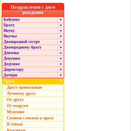
Поздравления с днем
рождения
Бабушке
▼
Брату
▼
Внуку
▼
Внучке
▼
Двоюродной сестре
▼
Двоюродному брату
▼
Девочке
▼
Девушке
▼
Дедушке
▼
Директору
▼
Дочери
▼
Другу
▼
Другу прикольные
Лучшему другу
От друга
От подруги
Мужчине
Своими словами в прозе
В стихах
Красивые