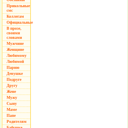
Прикольные
смс
Коллегам
Официальные
В прозе,
своими
словами
Мужчине
Женщине
Любимому
Любимой
Парню
Девушке
Подруге
Другу
Жене
Мужу
Сыну
Маме
Папе
Родителям
Бабушке