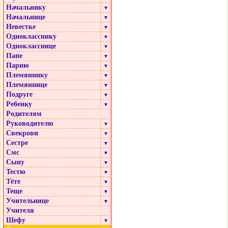
Начальнику
▼
Начальнице
▼
Невестке
▼
Однокласснику
▼
Однокласснице
▼
Папе
▼
Парню
▼
Племяннику
▼
Племяннице
▼
Подруге
▼
Ребенку
▼
Родителям
Руководителю
▼
Свекрови
▼
Сестре
▼
Смс
▼
Сыну
▼
Тестю
▼
Тёте
▼
Теще
▼
Учительнице
▼
Учителя
Шефу
▼