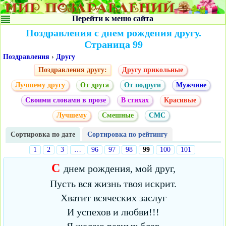
Перейти к меню сайта
Поздравления с днем рождения другу.
Страница 99
Поздравления
›
Другу
Поздравления другу:
Другу прикольные
Лучшему другу
От друга
От подруги
Мужчине
Своими словами в прозе
В стихах
Красивые
Лучшему
Смешные
СМС
Сортировка по дате
Сортировка по рейтингу
1
2
3
…
96
97
98
99
100
101
С
днем рождения, мой друг,
Пусть вся жизнь твоя искрит.
Хватит всяческих заслуг
И успехов и любви!!!