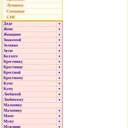
Лучшему
Смешные
СМС
Дяде
▼
Жене
▼
Женщине
▼
Знакомой
▼
Золовке
▼
Зятю
▼
Коллеге
▼
Крестнику
▼
Крестнице
▼
Крестной
▼
Крестному
▼
Куме
▼
Куму
▼
Любимой
▼
Любимому
▼
Мальчику
Мальчику
▼
Маме
▼
Мужу
▼
Мужчине
▼