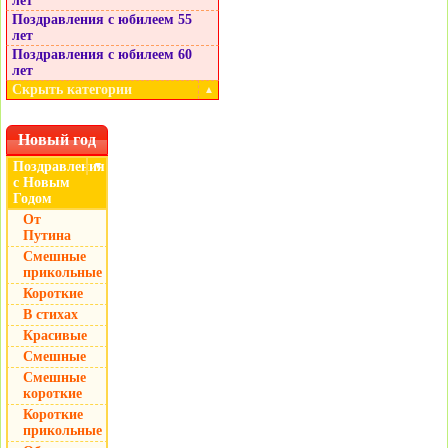
лет
Поздравления с юбилеем 55
лет
Поздравления с юбилеем 60
лет
Скрыть категории
▲
Новый год
Поздравления
▼
с Новым
Годом
От
Путина
Смешные
прикольные
Короткие
В стихах
Красивые
Смешные
Смешные
короткие
Короткие
прикольные