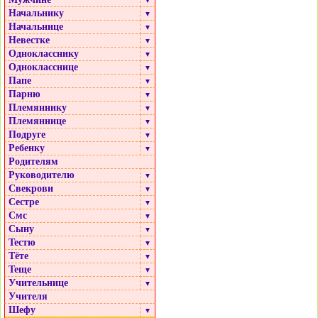
▼
Начальнику
▼
Начальнице
▼
Невестке
▼
Однокласснику
▼
Однокласснице
▼
Папе
▼
Парню
▼
Племяннику
▼
Племяннице
▼
Подруге
▼
Ребенку
▼
Родителям
Руководителю
▼
Свекрови
▼
Сестре
▼
Смс
▼
Сыну
▼
Тестю
▼
Тёте
▼
Теще
▼
Учительнице
▼
Учителя
Шефу
▼