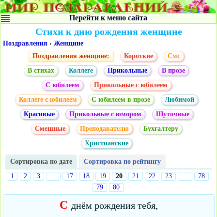
Перейти к меню сайта
Стихи к дню рождения женщине
Поздравления
›
Женщине
Поздравления женщине:
Короткие
Смс
В стихах
Коллеге
Прикольные
В прозе
С юбилеем
Прикольные с юбилеем
Коллеге с юбилеем
С юбилеем в прозе
Любимой
Красивые
Прикольные с юмором
Шуточные
Смешные
Преподавателю
Бухгалтеру
Христианские
Сортировка по дате
Сортировка по рейтингу
1
2
3
…
17
18
19
20
21
22
23
…
78
79
80
С
днём рождения тебя,