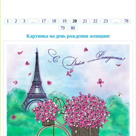
1
2
3
…
17
18
19
20
21
22
23
…
78
79
80
Картинка на день рождения женщине