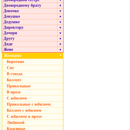
▼
Двоюродному брату
▼
Девочке
▼
Девушке
▼
Дедушке
▼
Директору
▼
Дочери
▼
Другу
▼
Дяде
▼
Жене
▼
Женщине
▼
Короткие
Смс
В стихах
Коллеге
Прикольные
В прозе
С юбилеем
Прикольные с юбилеем
Коллеге с юбилеем
С юбилеем в прозе
Любимой
Красивые