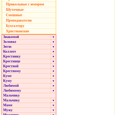
Прикольные с юмором
Шуточные
Смешные
Преподавателю
Бухгалтеру
Христианские
Знакомой
▼
Золовке
▼
Зятю
▼
Коллеге
▼
Крестнику
▼
Крестнице
▼
Крестной
▼
Крестному
▼
Куме
▼
Куму
▼
Любимой
▼
Любимому
▼
Мальчику
Мальчику
▼
Маме
▼
Мужу
▼
Мужчине