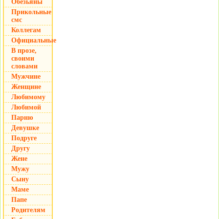
Обезьяны
Прикольные
смс
Коллегам
Официальные
В прозе,
своими
словами
Мужчине
Женщине
Любимому
Любимой
Парню
Девушке
Подруге
Другу
Жене
Мужу
Сыну
Маме
Папе
Родителям