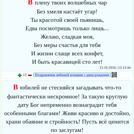
В
плену твоих волшебных чар
Без хмеля настаёт угар!
Ты красотой своей пьянишь,
Едва посмотришь только лишь...
Желаю, сладкая моя,
Без меры счастья для тебя
И жизни слаще всех конфет,
И быть красавицей сто лет!
13.10.2016 | 15:13:44
12
Поздравления любимой женщине с днем рождения
В
юбилей не стесняйся загадывать что-то
фантастически нескромное! За такую круглую
дату Бог непременно вознаградит тебя
особенными благами! Живи красиво и достойно,
храни обаяние и стройность! Пусть всё ценится
по заслугам!