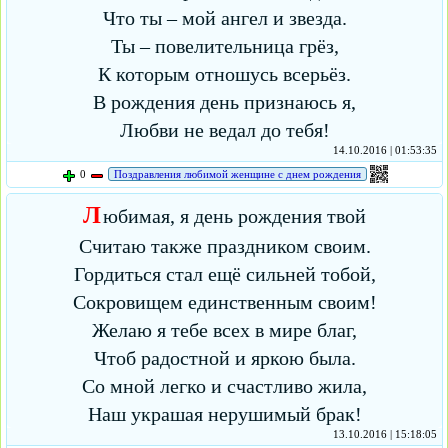
Что ты – мой ангел и звезда.
Ты – повелительница грёз,
К которым отношусь всерьёз.
В рождения день признаюсь я,
Любви не ведал до тебя!
14.10.2016 | 01:53:35
0
Поздравления любимой женщине с днем рождения
Л
юбимая, я день рождения твой
Считаю также праздником своим.
Гордиться стал ещё сильней тобой,
Сокровищем единственным своим!
Желаю я тебе всех в мире благ,
Чтоб радостной и яркою была.
Со мной легко и счастливо жила,
Наш украшая нерушимый брак!
13.10.2016 | 15:18:05