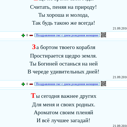
Считать, пеняя на природу!
Ты хороша и молода,
Так будь такою же всегда!
21.09.2016
0
Поздравления смс с днем рождения женщине
З
а бортом твоего корабля
Простирается щедро земля.
Ты Богиней останься на ней
В череде удивительных дней!
21.09.2016
0
Поздравления смс с днем рождения женщине
Т
ы сегодня важнее других
Для меня и своих родных.
Ароматом своим пленяй
И всё лучшее загадай!
21.09.2016