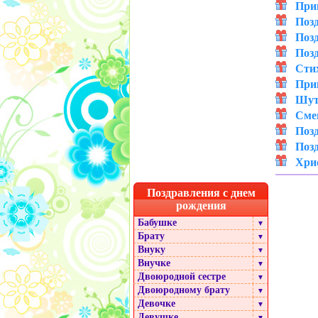
При
Поз
Поз
Поз
Сти
При
Шут
Сме
Поз
Поз
Хри
Поздравления с днем
рождения
Бабушке
▼
Брату
▼
Внуку
▼
Внучке
▼
Двоюродной сестре
▼
Двоюродному брату
▼
Девочке
▼
Девушке
▼