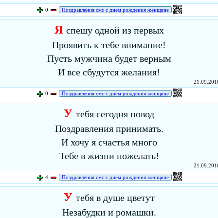
0
Поздравления смс с днем рождения женщине
Я
спешу одной из первых
Проявить к тебе внимание!
Пусть мужчина будет верным
И все сбудутся желания!
21.09.2016
0
Поздравления смс с днем рождения женщине
У
тебя сегодня повод
Поздравления принимать.
И хочу я счастья много
Тебе в жизни пожелать!
21.09.2016
4
Поздравления смс с днем рождения женщине
У
тебя в душе цветут
Незабудки и ромашки.