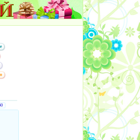
е
ю
80