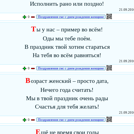
Исполнить рано или поздно!
21.09.2016
0
Поздравления смс с днем рождения женщине
Т
ы у нас – пример во всём!
Оды мы тебе поём.
В праздник твой хотим стараться
На тебя во всём равняться!
21.09.2016
0
Поздравления смс с днем рождения женщине
В
озраст женский – просто дата,
Нечего года считать!
Мы в твой праздник очень рады
Счастья для тебя желать!
21.09.2016
0
Поздравления смс с днем рождения женщине
Е
щё не время свои годы