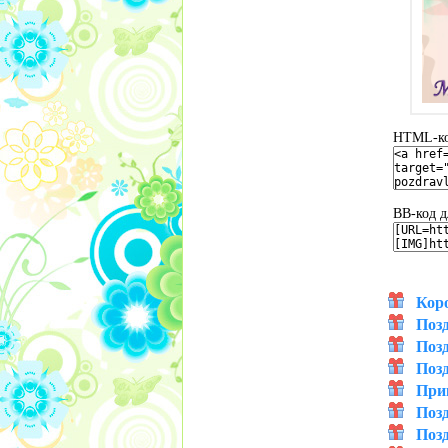
HTML-код
BB-код д
Кор
Поз
Поз
Поз
При
Поз
Поз