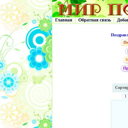
Главная
Обратная связь
Доба
Поздрав
По
К
Пр
Сортир
1