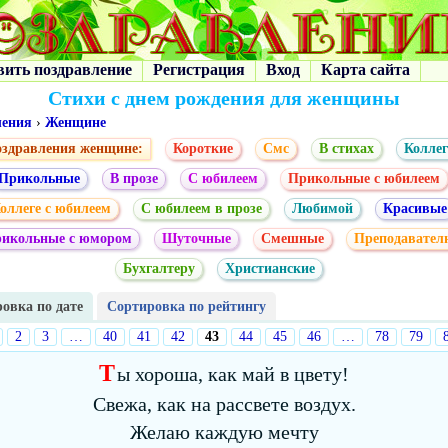
вить поздравление
Регистрация
Вход
Карта сайта
Стихи с днем рождения для женщины
ления
›
Женщине
здравления женщине:
Короткие
Смс
В стихах
Коллег
Прикольные
В прозе
С юбилеем
Прикольные с юбилеем
оллеге с юбилеем
С юбилеем в прозе
Любимой
Красивые
икольные с юмором
Шуточные
Смешные
Преподавател
Бухгалтеру
Христианские
овка по дате
Сортировка по рейтингу
2
3
…
40
41
42
43
44
45
46
…
78
79
Т
ы хороша, как май в цвету!
Свежа, как на рассвете воздух.
Желаю каждую мечту