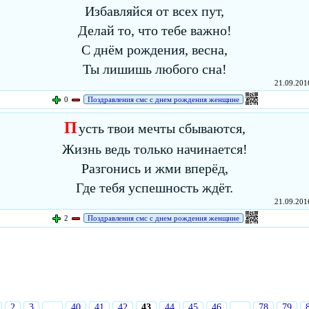
Избавляйся от всех пут,
Делай то, что тебе важно!
С днём рождения, весна,
Ты лишишь любого сна!
21.09.2016
0
Поздравления смс с днем рождения женщине
П
усть твои мечты сбываются,
Жизнь ведь только начинается!
Разгонись и жми вперёд,
Где тебя успешность ждёт.
21.09.2016
2
Поздравления смс с днем рождения женщине
2
3
…
40
41
42
43
44
45
46
…
78
79