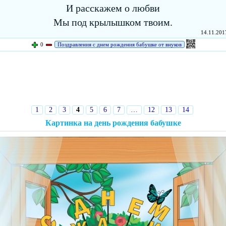
И расскажем о любви
Мы под крылышком твоим.
14.11.2017
0
Поздравления с днем рождения бабушке от внуков
1
2
3
4
5
6
7
…
12
13
14
Картинка на день рождения бабушке