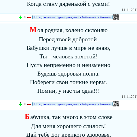
Когда стану дяденькой с усами!
14.11.2017
0
Поздравления с днем рождения бабушке с юбилеем
М
оя родная, колено склоняю
Перед твоей добротой.
Бабушки лучше в мире не знаю,
Ты – человек золотой!
Пусть непременно и неизменно
Будешь здоровья полна.
Побереги свои тонкие нервы.
Помни, у нас ты одна!!!
14.11.2017
0
Поздравления с днем рождения бабушке с юбилеем
Б
абушка, так много в этом слове
Для меня хорошего слилось!
Дай тебе Бог крепкого здоровья,