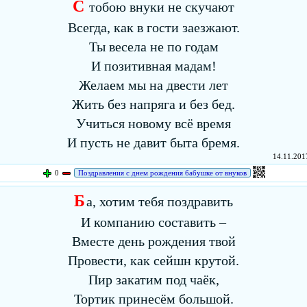
С
тобою внуки не скучают
Всегда, как в гости заезжают.
Ты весела не по годам
И позитивная мадам!
Желаем мы на двести лет
Жить без напряга и без бед.
Учиться новому всё время
И пусть не давит быта бремя.
14.11.2017
0
Поздравления с днем рождения бабушке от внуков
Б
а, хотим тебя поздравить
И компанию составить –
Вместе день рождения твой
Провести, как сейшн крутой.
Пир закатим под чаёк,
Тортик принесём большой.