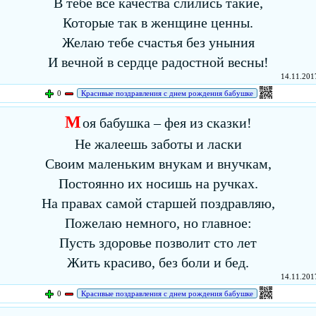
В тебе все качества слились такие,
Которые так в женщине ценны.
Желаю тебе счастья без уныния
И вечной в сердце радостной весны!
14.11.2017
0
Красивые поздравления с днем рождения бабушке
М
оя бабушка – фея из сказки!
Не жалеешь заботы и ласки
Своим маленьким внукам и внучкам,
Постоянно их носишь на ручках.
На правах самой старшей поздравляю,
Пожелаю немного, но главное:
Пусть здоровье позволит сто лет
Жить красиво, без боли и бед.
14.11.2017
0
Красивые поздравления с днем рождения бабушке