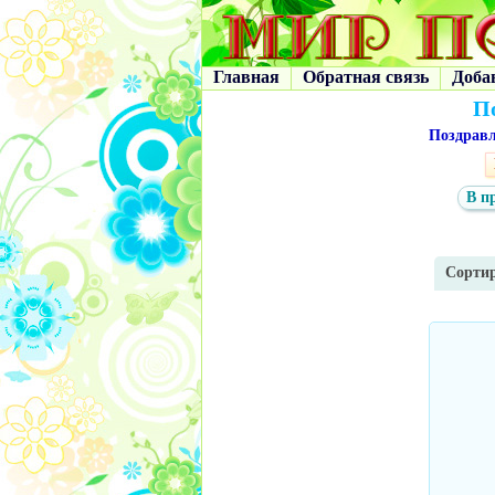
Главная
Обратная связь
Доба
П
Поздрав
В п
Сортир