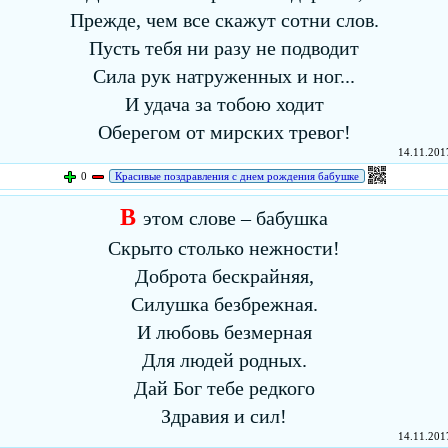
Прежде, чем все скажут сотни слов.
Пусть тебя ни разу не подводит
Сила рук натруженных и ног...
И удача за тобою ходит
Оберегом от мирских тревог!
14.11.2017
0
Красивые поздравления с днем рождения бабушке
В
этом слове – бабушка
Скрыто столько нежности!
Доброта бескрайняя,
Силушка безбрежная.
И любовь безмерная
Для людей родных.
Дай Бог тебе редкого
Здравия и сил!
14.11.2017