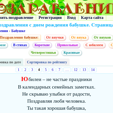
вить поздравление
Регистрация
Вход
Карта сайта
оздравления с днем рождения бабушке. Страница
ления
›
Бабушке
Поздравления бабушке:
От внучки
От внука
От внуков
розе
В стихах
Короткие
Прикольные
С юбилеем
С
Четверостишья
Красивые
овка по дате
Сортировка по рейтингу
1
2
3
4
5
6
7
…
12
13
14
Ю
билеи – не частые праздники
В календарных семейных заметках.
Не скрываю улыбки от радости,
Поздравляя любя человека.
Ты такая хорошая бабушка,