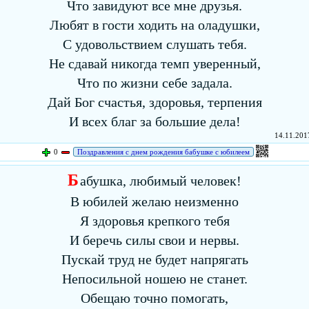
Что завидуют все мне друзья.
Любят в гости ходить на оладушки,
С удовольствием слушать тебя.
Не сдавай никогда темп уверенный,
Что по жизни себе задала.
Дай Бог счастья, здоровья, терпения
И всех благ за большие дела!
14.11.2017
0
Поздравления с днем рождения бабушке с юбилеем
Б
абушка, любимый человек!
В юбилей желаю неизменно
Я здоровья крепкого тебя
И беречь силы свои и нервы.
Пускай труд не будет напрягать
Непосильной ношею не станет.
Обещаю точно помогать,