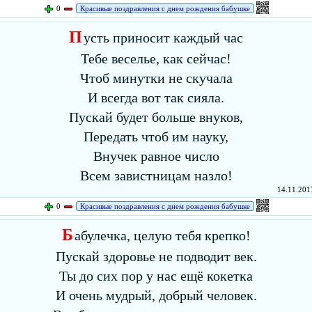
0
Красивые поздравления с днем рождения бабушке
П
усть приносит каждый час
Тебе веселье, как сейчас!
Чтоб минутки не скучала
И всегда вот так сияла.
Пускай будет больше внуков,
Передать чтоб им науку,
Внучек равное число
Всем завистницам назло!
14.11.2017
0
Красивые поздравления с днем рождения бабушке
Б
абулечка, целую тебя крепко!
Пускай здоровье не подводит век.
Ты до сих пор у нас ещё кокетка
И очень мудрый, добрый человек.