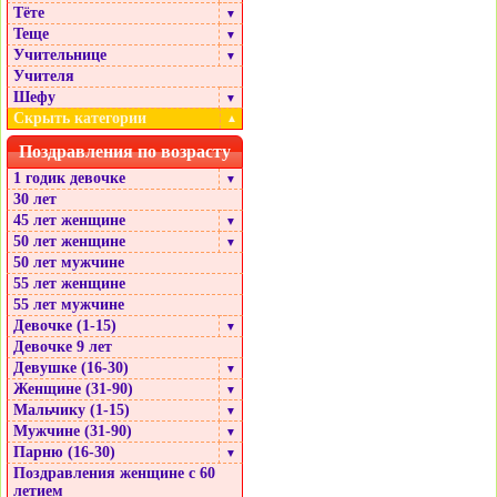
Тёте
▼
Теще
▼
Учительнице
▼
Учителя
Шефу
▼
Скрыть категории
▲
Поздравления по возрасту
1 годик девочке
▼
30 лет
45 лет женщине
▼
50 лет женщине
▼
50 лет мужчине
55 лет женщине
55 лет мужчине
Девочке (1-15)
▼
Девочке 9 лет
Девушке (16-30)
▼
Женщине (31-90)
▼
Мальчику (1-15)
▼
Мужчине (31-90)
▼
Парню (16-30)
▼
Поздравления женщине с 60
летием