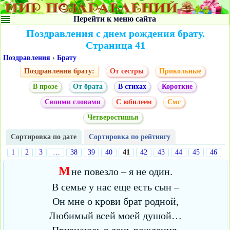
Перейти к меню сайта
Поздравления с днем рождения брату.
Страница 41
Поздравления
›
Брату
Поздравления брату:
От сестры
Прикольные
В прозе
От брата
В стихах
Короткие
Своими словами
С юбилеем
Cмс
Четверостишья
Сортировка по дате
Сортировка по рейтингу
1
2
3
…
38
39
40
41
42
43
44
45
46
М
не повезло – я не один.
В семье у нас еще есть сын –
Он мне о крови брат родной,
Любимый всей моей душой…