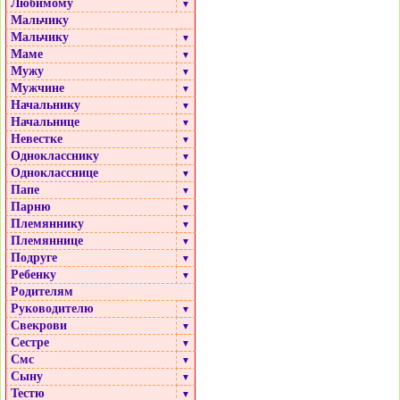
Любимому
▼
Мальчику
Мальчику
▼
Маме
▼
Мужу
▼
Мужчине
▼
Начальнику
▼
Начальнице
▼
Невестке
▼
Однокласснику
▼
Однокласснице
▼
Папе
▼
Парню
▼
Племяннику
▼
Племяннице
▼
Подруге
▼
Ребенку
▼
Родителям
Руководителю
▼
Свекрови
▼
Сестре
▼
Смс
▼
Сыну
▼
Тестю
▼