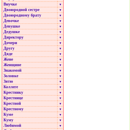
Внучке
▼
Двоюродной сестре
▼
Двоюродному брату
▼
Девочке
▼
Девушке
▼
Дедушке
▼
Директору
▼
Дочери
▼
Другу
▼
Дяде
▼
Жене
▼
Женщине
▼
Знакомой
▼
Золовке
▼
Зятю
▼
Коллеге
▼
Крестнику
▼
Крестнице
▼
Крестной
▼
Крестному
▼
Куме
▼
Куму
▼
Любимой
▼