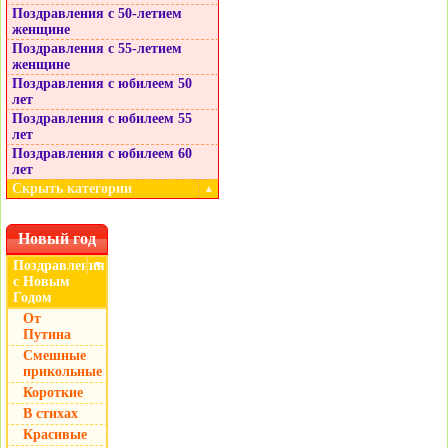
Поздравления с 50-летием
женщине
Поздравления с 55-летием
женщине
Поздравления с юбилеем 50
лет
Поздравления с юбилеем 55
лет
Поздравления с юбилеем 60
лет
Скрыть категории
▲
Новый год
Поздравления
▼
с Новым
Годом
От
Путина
Смешные
прикольные
Короткие
В стихах
Красивые