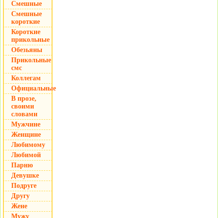
Смешные
Смешные
короткие
Короткие
прикольные
Обезьяны
Прикольные
смс
Коллегам
Официальные
В прозе,
своими
словами
Мужчине
Женщине
Любимому
Любимой
Парню
Девушке
Подруге
Другу
Жене
Мужу