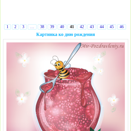
1
2
3
…
38
39
40
41
42
43
44
45
46
Картинка ко дню рождения