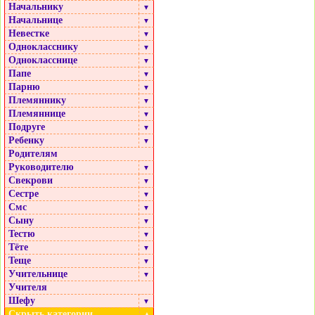
Начальнику
▼
Начальнице
▼
Невестке
▼
Однокласснику
▼
Однокласснице
▼
Папе
▼
Парню
▼
Племяннику
▼
Племяннице
▼
Подруге
▼
Ребенку
▼
Родителям
Руководителю
▼
Свекрови
▼
Сестре
▼
Смс
▼
Сыну
▼
Тестю
▼
Тёте
▼
Теще
▼
Учительнице
▼
Учителя
Шефу
▼
Скрыть категории
▲