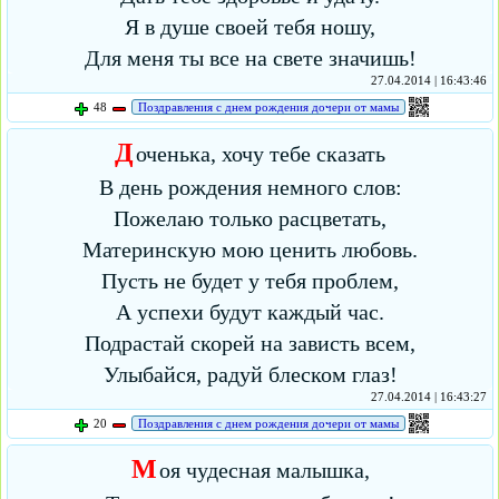
Я в душе своей тебя ношу,
Для меня ты все на свете значишь!
27.04.2014 | 16:43:46
48
Поздравления с днем рождения дочери от мамы
Д
оченька, хочу тебе сказать
В день рождения немного слов:
Пожелаю только расцветать,
Материнскую мою ценить любовь.
Пусть не будет у тебя проблем,
А успехи будут каждый час.
Подрастай скорей на зависть всем,
Улыбайся, радуй блеском глаз!
27.04.2014 | 16:43:27
20
Поздравления с днем рождения дочери от мамы
М
оя чудесная малышка,