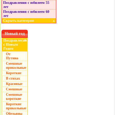
Поздравления с юбилеем 55
лет
Поздравления с юбилеем 60
лет
Скрыть категории
▲
Новый год
Поздравления
▼
с Новым
Годом
От
Путина
Смешные
прикольные
Короткие
В стихах
Красивые
Смешные
Смешные
короткие
Короткие
прикольные
Обезьяны