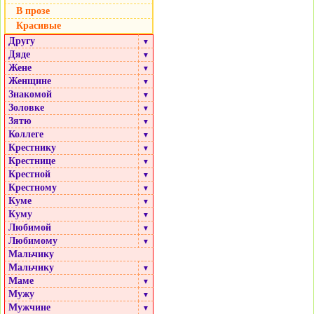
В прозе
Красивые
Другу
▼
Дяде
▼
Жене
▼
Женщине
▼
Знакомой
▼
Золовке
▼
Зятю
▼
Коллеге
▼
Крестнику
▼
Крестнице
▼
Крестной
▼
Крестному
▼
Куме
▼
Куму
▼
Любимой
▼
Любимому
▼
Мальчику
Мальчику
▼
Маме
▼
Мужу
▼
Мужчине
▼