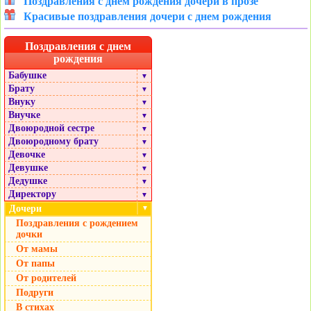
Поздравления с днем рождения дочери в прозе
Красивые поздравления дочери с днем рождения
Поздравления с днем
рождения
Бабушке
▼
Брату
▼
Внуку
▼
Внучке
▼
Двоюродной сестре
▼
Двоюродному брату
▼
Девочке
▼
Девушке
▼
Дедушке
▼
Директору
▼
Дочери
▼
Поздравления с рождением
дочки
От мамы
От папы
От родителей
Подруги
В стихах