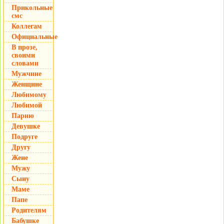
Прикольные
смс
Коллегам
Официальные
В прозе,
своими
словами
Мужчине
Женщине
Любимому
Любимой
Парню
Девушке
Подруге
Другу
Жене
Мужу
Сыну
Маме
Папе
Родителям
Бабушке