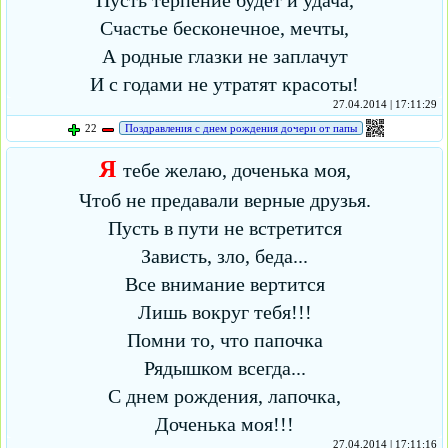
Пусть терпение будет и удача,
Счастье бесконечное, мечты,
А родные глазки не заплачут
И с годами не утратят красоты!
27.04.2014 | 17:11:29
22
Поздравления с днем рождения дочери от папы
Я
тебе желаю, доченька моя,
Чтоб не предавали верные друзья.
Пусть в пути не встретится
Зависть, зло, беда...
Все внимание вертится
Лишь вокруг тебя!!!
Помни то, что папочка
Рядышком всегда...
С днем рождения, лапочка,
Доченька моя!!!
27.04.2014 | 17:11:16