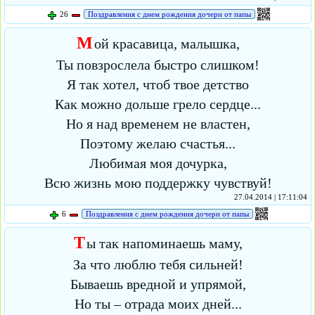
26
Поздравления с днем рождения дочери от папы
М
ой красавица, малышка,
Ты повзрослела быстро слишком!
Я так хотел, чтоб твое детство
Как можно дольше грело сердце...
Но я над временем не властен,
Поэтому желаю счастья...
Любимая моя дочурка,
Всю жизнь мою поддержку чувствуй!
27.04.2014 | 17:11:04
6
Поздравления с днем рождения дочери от папы
Т
ы так напоминаешь маму,
За что люблю тебя сильней!
Бываешь вредной и упрямой,
Но ты – отрада моих дней...