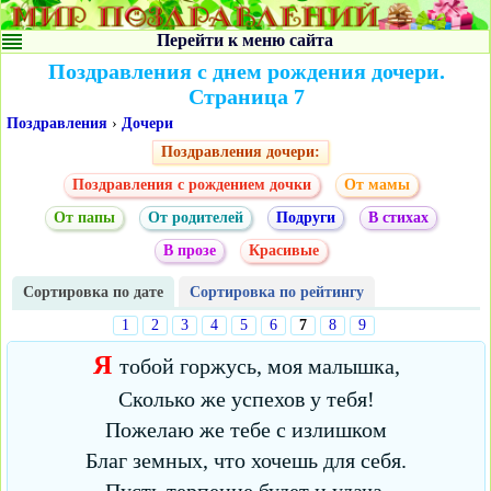
Перейти к меню сайта
Поздравления с днем рождения дочери.
Страница 7
Поздравления
›
Дочери
Поздравления дочери:
Поздравления с рождением дочки
От мамы
От папы
От родителей
Подруги
В стихах
В прозе
Красивые
Сортировка по дате
Сортировка по рейтингу
1
2
3
4
5
6
7
8
9
Я
тобой горжусь, моя малышка,
Сколько же успехов у тебя!
Пожелаю же тебе с излишком
Благ земных, что хочешь для себя.