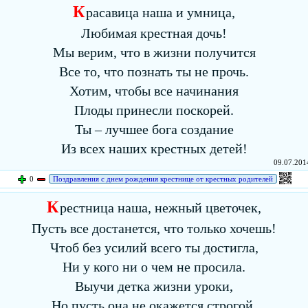
К
расавица наша и умница,
Любимая крестная дочь!
Мы верим, что в жизни получится
Все то, что познать ты не прочь.
Хотим, чтобы все начинания
Плоды принесли поскорей.
Ты – лучшее бога создание
Из всех наших крестных детей!
09.07.2014
0
Поздравления с днем рождения крестнице от крестных родителей
К
рестница наша, нежный цветочек,
Пусть все достанется, что только хочешь!
Чтоб без усилий всего ты достигла,
Ни у кого ни о чем не просила.
Выучи детка жизни уроки,
Но пусть она не окажется строгой.