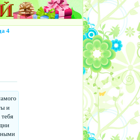
а 4
самого
ты и
 тебя
удни
ойными