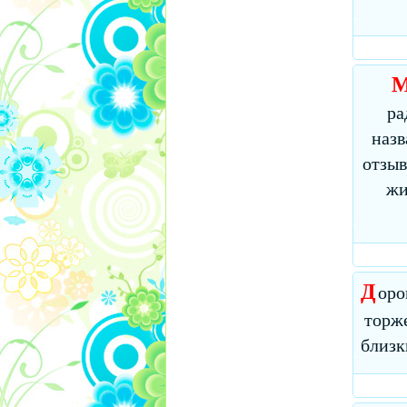
ра
назв
отзыв
жи
Д
оро
торже
близк