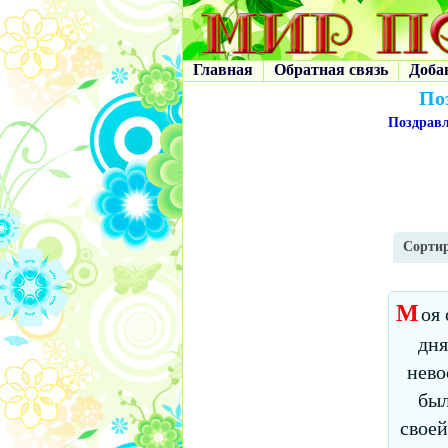
Главная
Обратная связь
Доба
По
Поздрав
Сортир
М
оя
дня
нево
был
своей