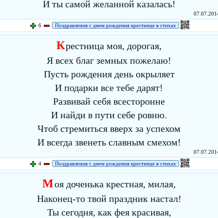
И ты самой желанной казалась!
07.07.2014
6
Поздравления с днем рождения крестнице в стихах
К
рестница моя, дорогая,
Я всех благ земных пожелаю!
Пусть рождения день окрыляет
И подарки все тебе дарят!
Развивай себя всесторонне
И найди в пути себе ровню.
Чтоб стремиться вверх за успехом
И всегда звенеть славным смехом!
07.07.2014
4
Поздравления с днем рождения крестнице в стихах
М
оя доченька крестная, милая,
Наконец-то твой праздник настал!
Ты сегодня, как фея красивая,