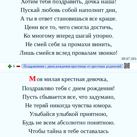
Хотим тебя поздравить, дочка наша!
Пускай любовь собой наполнит дни,
А ты в ответ становишься все краше.
Цени все то, чего смогла достичь,
Ко многому вперед шагай упорно.
Не смей себя за промахи винить,
Лишь смейся вслед провалам звонко!
09.07.2014
6
Поздравления с днем рождения крестнице от крестных родителей
М
оя милая крестная девочка,
Поздравляю тебя с днем рождения!
Пусть сбывается все, что задумано,
Не теряй никогда чувства юмора.
Улыбайся улыбкой приятною,
Будь не всем абсолютно понятною.
Чтобы тайна в тебе оставалась