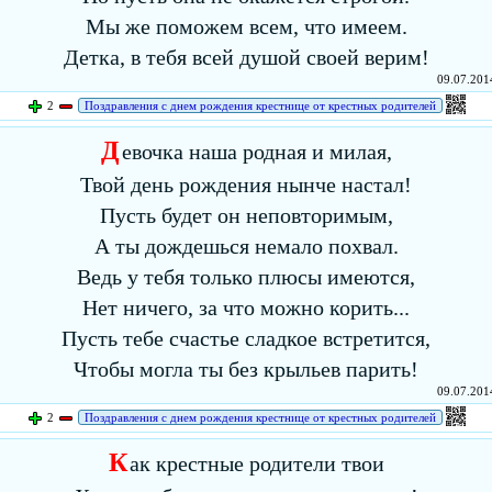
Мы же поможем всем, что имеем.
Детка, в тебя всей душой своей верим!
09.07.2014
2
Поздравления с днем рождения крестнице от крестных родителей
Д
евочка наша родная и милая,
Твой день рождения нынче настал!
Пусть будет он неповторимым,
А ты дождешься немало похвал.
Ведь у тебя только плюсы имеются,
Нет ничего, за что можно корить...
Пусть тебе счастье сладкое встретится,
Чтобы могла ты без крыльев парить!
09.07.2014
2
Поздравления с днем рождения крестнице от крестных родителей
К
ак крестные родители твои