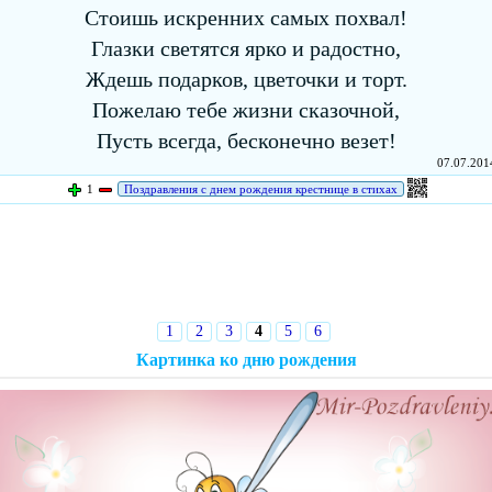
Стоишь искренних самых похвал!
Глазки светятся ярко и радостно,
Ждешь подарков, цветочки и торт.
Пожелаю тебе жизни сказочной,
Пусть всегда, бесконечно везет!
07.07.2014
1
Поздравления с днем рождения крестнице в стихах
1
2
3
4
5
6
Картинка ко дню рождения