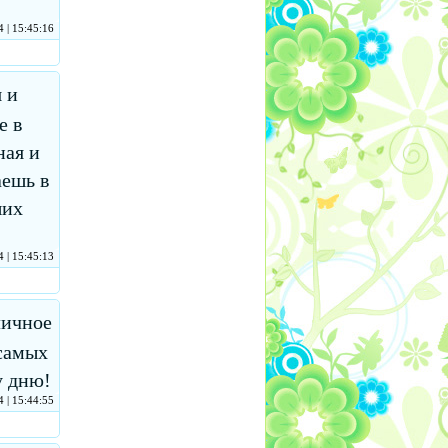
 | 15:45:16
 и
е в
ная и
аешь в
ших
 | 15:45:13
личное
 самых
у дню!
 | 15:44:55