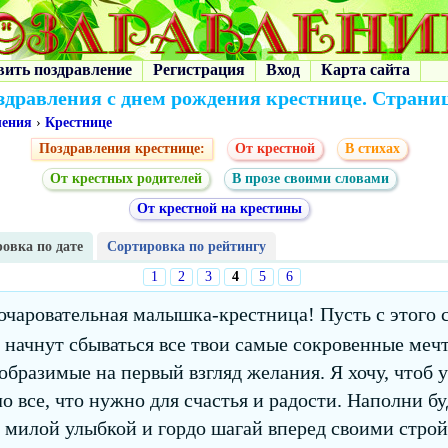
вить поздравление
Регистрация
Вход
Карта сайта
здравления с днем рождения крестнице. Страниц
ления
›
Крестнице
Поздравления крестнице:
От крестной
В стихах
От крестных родителей
В прозе своими словами
От крестной на крестины
овка по дате
Сортировка по рейтингу
1
2
3
4
5
6
 очаровательная малышка-крестница! Пусть с этого 
 начнут сбываться все твои самые сокровенные меч
образимые на первый взгляд желания. Я хочу, чтоб у
о все, что нужно для счастья и радости. Наполни б
 милой улыбкой и гордо шагай вперед своими стр