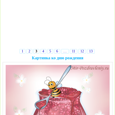
1
2
3
4
5
6
…
11
12
13
Картинка ко дню рождения