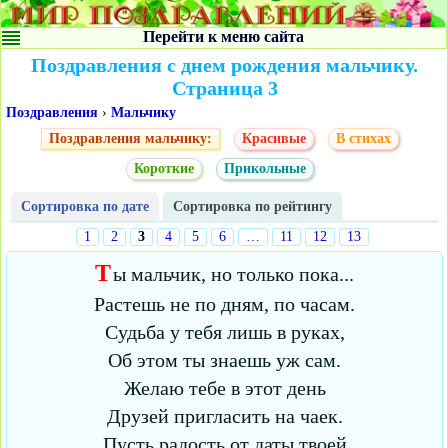
Перейти к меню сайта
Поздравления с днем рождения мальчику.
Страница 3
Поздравления
›
Мальчику
Поздравления мальчику:
Красивые
В стихах
Короткие
Прикольные
Сортировка по дате
Сортировка по рейтингу
1
2
3
4
5
6
…
11
12
13
Т
ы мальчик, но только пока...
Растешь не по дням, по часам.
Судьба у тебя лишь в руках,
Об этом ты знаешь уж сам.
Желаю тебе в этот день
Друзей пригласить на чаек.
Пусть радость от даты твоей