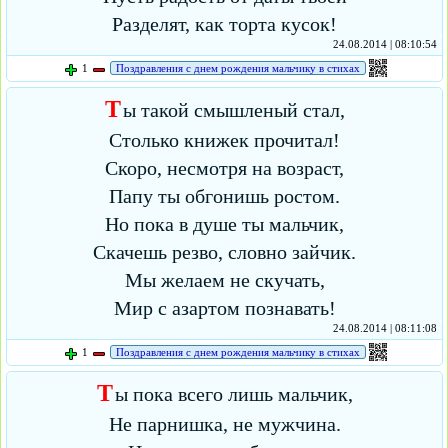
Разделят, как торта кусок!
24.08.2014 | 08:10:54
1
Поздравления с днем рождения мальчику в стихах
Т
ы такой смышленый стал,
Столько книжек прочитал!
Скоро, несмотря на возраст,
Папу ты обгонишь ростом.
Но пока в душе ты мальчик,
Скачешь резво, словно зайчик.
Мы желаем не скучать,
Мир с азартом познавать!
24.08.2014 | 08:11:08
1
Поздравления с днем рождения мальчику в стихах
Т
ы пока всего лишь мальчик,
Не парнишка, не мужчина.