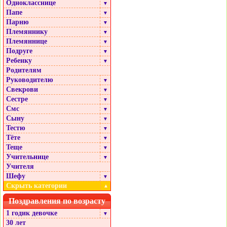
Однокласснице
▼
Папе
▼
Парню
▼
Племяннику
▼
Племяннице
▼
Подруге
▼
Ребенку
▼
Родителям
Руководителю
▼
Свекрови
▼
Сестре
▼
Смс
▼
Сыну
▼
Тестю
▼
Тёте
▼
Теще
▼
Учительнице
▼
Учителя
Шефу
▼
Скрыть категории
▲
Поздравления по возрасту
1 годик девочке
▼
30 лет