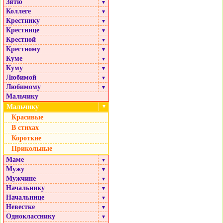
Зятю
▼
Коллеге
▼
Крестнику
▼
Крестнице
▼
Крестной
▼
Крестному
▼
Куме
▼
Куму
▼
Любимой
▼
Любимому
▼
Мальчику
Мальчику
▼
Красивые
В стихах
Короткие
Прикольные
Маме
▼
Мужу
▼
Мужчине
▼
Начальнику
▼
Начальнице
▼
Невестке
▼
Однокласснику
▼