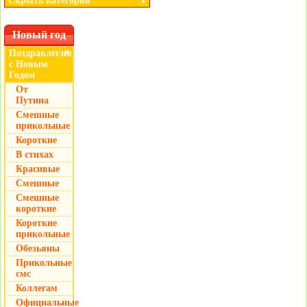
Скрыть категории
▲
Новый год
Поздравления
▼
с Новым
Годом
От
Путина
Смешные
прикольные
Короткие
В стихах
Красивые
Смешные
Смешные
короткие
Короткие
прикольные
Обезьяны
Прикольные
смс
Коллегам
Официальные