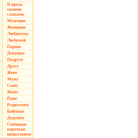
В прозе,
своими
словами
Мужчине
Женщине
Любимому
Любимой
Парню
Девушке
Подруге
Другу
Жене
Мужу
Сыну
Маме
Папе
Родителям
Бабушке
Дедушке
Смешные
короткие
прикольные