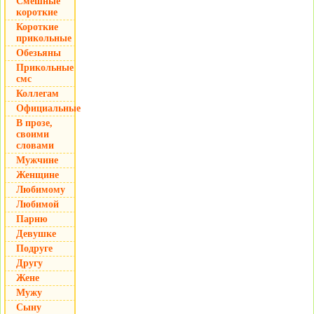
Смешные
короткие
Короткие
прикольные
Обезьяны
Прикольные
смс
Коллегам
Официальные
В прозе,
своими
словами
Мужчине
Женщине
Любимому
Любимой
Парню
Девушке
Подруге
Другу
Жене
Мужу
Сыну