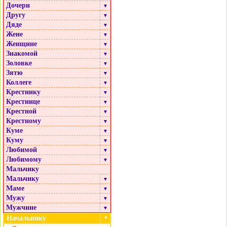
Дочери
▼
Другу
▼
Дяде
▼
Жене
▼
Женщине
▼
Знакомой
▼
Золовке
▼
Зятю
▼
Коллеге
▼
Крестнику
▼
Крестнице
▼
Крестной
▼
Крестному
▼
Куме
▼
Куму
▼
Любимой
▼
Любимому
▼
Мальчику
Мальчику
▼
Маме
▼
Мужу
▼
Мужчине
▼
Начальнику
▼