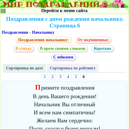
Перейти к меню сайта
Поздравления с днем рождения начальнику.
Страница 6
Поздравления
›
Начальнику
Поздравления начальнику:
От подчиненных
В стихах
В прозе своими словами
Короткие
С юбилеем
Сортировка по дате
Сортировка по рейтингу
1
2
3
4
5
6
П
римите поздравления
В день Вашего рождения!
Начальник Вы отличный
И всем нам симпатичны!
Желаем Вам сердечно:
Пусть счастье будет вечным!