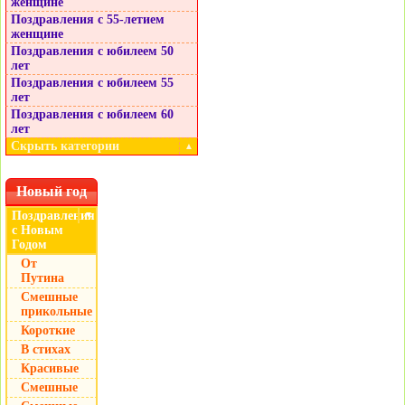
женщине
Поздравления с 55-летием
женщине
Поздравления с юбилеем 50
лет
Поздравления с юбилеем 55
лет
Поздравления с юбилеем 60
лет
Скрыть категории
▲
Новый год
Поздравления
▼
с Новым
Годом
От
Путина
Смешные
прикольные
Короткие
В стихах
Красивые
Смешные