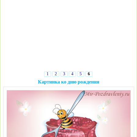
1
2
3
4
5
6
Картинка ко дню рождения