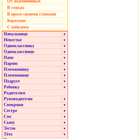
От подчиненных
В стихах
В прозе своими словами
Короткие
С юбилеем
Начальнице
▼
Невестке
▼
Однокласснику
▼
Однокласснице
▼
Папе
▼
Парню
▼
Племяннику
▼
Племяннице
▼
Подруге
▼
Ребенку
▼
Родителям
Руководителю
▼
Свекрови
▼
Сестре
▼
Смс
▼
Сыну
▼
Тестю
▼
Тёте
▼