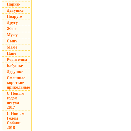
Парню
Девушке
Подруге
Другу
Жене
Мужу
Сыну
Маме
Папе
Родителям
Бабушке
Дедушке
Смешные
короткие
прикольные
С Новым
годом
петуха
2017
С Новым
Годом
Собаки
2018