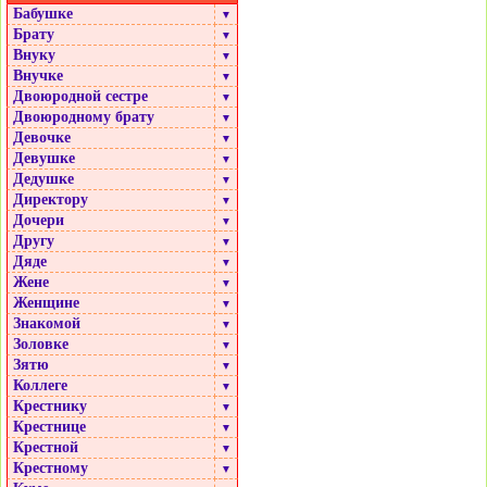
Бабушке
▼
Брату
▼
Внуку
▼
Внучке
▼
Двоюродной сестре
▼
Двоюродному брату
▼
Девочке
▼
Девушке
▼
Дедушке
▼
Директору
▼
Дочери
▼
Другу
▼
Дяде
▼
Жене
▼
Женщине
▼
Знакомой
▼
Золовке
▼
Зятю
▼
Коллеге
▼
Крестнику
▼
Крестнице
▼
Крестной
▼
Крестному
▼