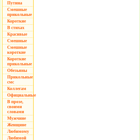
Путина
Смешные
прикольные
Короткие
В стихах
Красивые
Смешные
Смешные
короткие
Короткие
прикольные
Обезьяны
Прикольные
смс
Коллегам
Официальные
В прозе,
своими
словами
Мужчине
Женщине
Любимому
Любимой