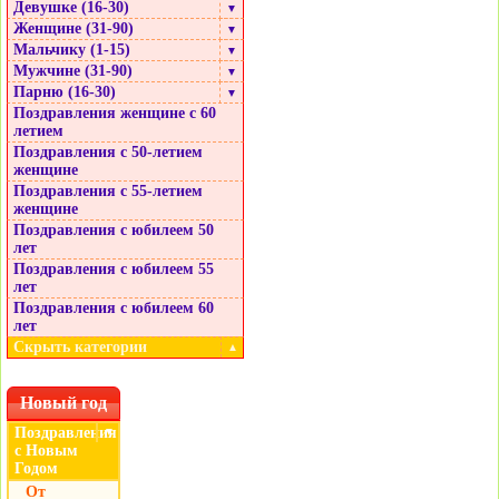
Девушке (16-30)
▼
Женщине (31-90)
▼
Мальчику (1-15)
▼
Мужчине (31-90)
▼
Парню (16-30)
▼
Поздравления женщине с 60
летием
Поздравления с 50-летием
женщине
Поздравления с 55-летием
женщине
Поздравления с юбилеем 50
лет
Поздравления с юбилеем 55
лет
Поздравления с юбилеем 60
лет
Скрыть категории
▲
Новый год
Поздравления
▼
с Новым
Годом
От