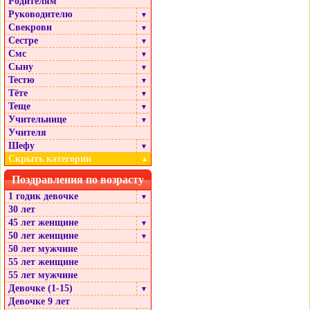
Родителям
Руководителю
▼
Свекрови
▼
Сестре
▼
Смс
▼
Сыну
▼
Тестю
▼
Тёте
▼
Теще
▼
Учительнице
▼
Учителя
Шефу
▼
Скрыть категории
▲
Поздравления по возрасту
1 годик девочке
▼
30 лет
45 лет женщине
▼
50 лет женщине
▼
50 лет мужчине
55 лет женщине
55 лет мужчине
Девочке (1-15)
▼
Девочке 9 лет