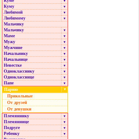
Куме
▼
Куму
▼
Любимой
▼
Любимому
▼
Мальчику
Мальчику
▼
Маме
▼
Мужу
▼
Мужчине
▼
Начальнику
▼
Начальнице
▼
Невестке
▼
Однокласснику
▼
Однокласснице
▼
Папе
▼
Парню
▼
Прикольные
От друзей
От девушки
Племяннику
▼
Племяннице
▼
Подруге
▼
Ребенку
▼