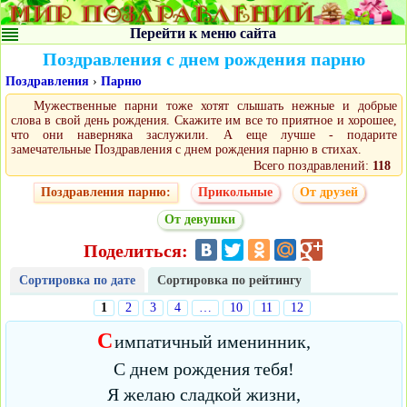
Перейти к меню сайта
Поздравления с днем рождения парню
Поздравления
›
Парню
Мужественные парни тоже хотят слышать нежные и добрые
слова в свой день рождения. Скажите им все то приятное и хорошее,
что они наверняка заслужили. А еще лучше - подарите
замечательные Поздравления с днем рождения парню в стихах.
Всего поздравлений:
118
Поздравления парню:
Прикольные
От друзей
От девушки
Поделиться:
Сортировка по дате
Сортировка по рейтингу
1
2
3
4
…
10
11
12
С
импатичный именинник,
С днем рождения тебя!
Я желаю сладкой жизни,