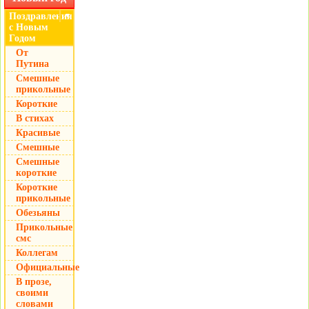
Поздравления
▼
с Новым
Годом
От
Путина
Смешные
прикольные
Короткие
В стихах
Красивые
Смешные
Смешные
короткие
Короткие
прикольные
Обезьяны
Прикольные
смс
Коллегам
Официальные
В прозе,
своими
словами