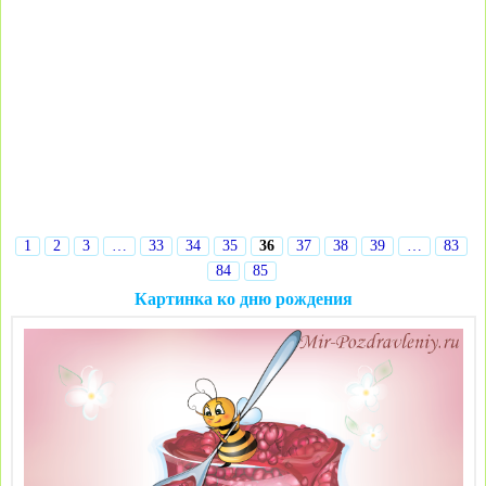
1
2
3
…
33
34
35
36
37
38
39
…
83
84
85
Картинка ко дню рождения