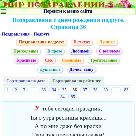
Перейти к меню сайта
Поздравления с днем рождения подруге.
Страница 36
Поздравления
›
Подруге
Поздравления подруге:
В стихах
Лучшей
Прикольные
В прозе
Любимой
С юбилеем
Красивые
Смс
Смешные
Трогательные
Душевные
Дочке, сыну
Сортировка по дате
Сортировка по рейтингу
1
2
3
…
33
34
35
36
37
38
39
…
83
84
85
У
тебя сегодня праздник,
Ты с утра ресницы красишь...
А по мне даже без краски
Твои так прекрасны глазки!