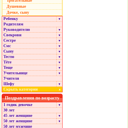
Трогательные
Душевные
Дочке, сыну
Ребенку
▼
Родителям
Руководителю
▼
Свекрови
▼
Сестре
▼
Смс
▼
Сыну
▼
Тестю
▼
Тёте
▼
Теще
▼
Учительнице
▼
Учителя
Шефу
▼
Скрыть категории
▲
Поздравления по возрасту
1 годик девочке
▼
30 лет
45 лет женщине
▼
50 лет женщине
▼
50 лет мужчине