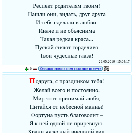
Респект родителям твоим!
Нашли они, видать, друг друга
И тебя сделали в любви.
Иначе и не объяснима
Такая редкая краса...
Пускай сияют горделиво
Твои чудесные глаза!
26.05.2016 | 15:04:17
0
Смешные стихи с днем рождения подруге
П
одруга, с праздником тебя!
Желай всего и постоянно.
Мир этот принимай любя,
Питайся от небесной манны!
Фортуна пусть благоволит –
Я к ней одной не приревную.
Храни чудесный внешний вид,