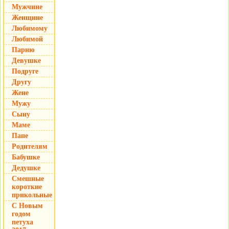
Мужчине
Женщине
Любимому
Любимой
Парню
Девушке
Подруге
Другу
Жене
Мужу
Сыну
Маме
Папе
Родителям
Бабушке
Дедушке
Смешные
короткие
прикольные
С Новым
годом
петуха