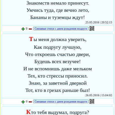
Знакомств немало принесут.
Умчись туда, где вечно лето,
Бананы и туземцы ждут!
25.05.2016 | 20:52:15
0
Смешные стихи с днем рождения подруге
Т
ы меня должна уверить,
Как подругу лучшую,
Что откроешь счастью двери,
Будешь всех везучее!
И не вспомнишь даже мельком
Тех, кто стрессы приносил.
Знаю, за заветной дверкой
Тот, кто в грезах раньше был!
26.05.2016 | 15:04:02
0
Смешные стихи с днем рождения подруге
К
то тебя выдумал, подруга?