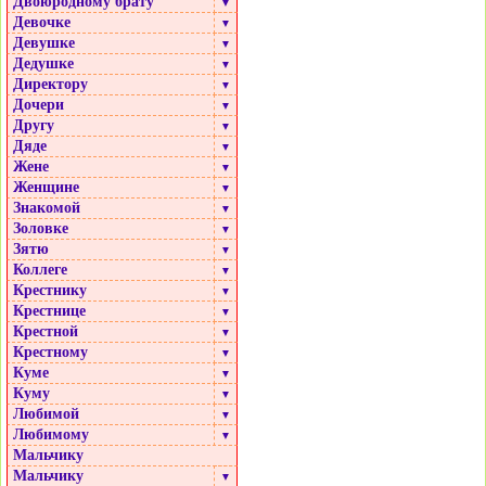
Двоюродному брату
▼
Девочке
▼
Девушке
▼
Дедушке
▼
Директору
▼
Дочери
▼
Другу
▼
Дяде
▼
Жене
▼
Женщине
▼
Знакомой
▼
Золовке
▼
Зятю
▼
Коллеге
▼
Крестнику
▼
Крестнице
▼
Крестной
▼
Крестному
▼
Куме
▼
Куму
▼
Любимой
▼
Любимому
▼
Мальчику
Мальчику
▼