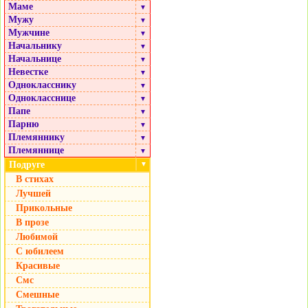
Маме
▼
Мужу
▼
Мужчине
▼
Начальнику
▼
Начальнице
▼
Невестке
▼
Однокласснику
▼
Однокласснице
▼
Папе
▼
Парню
▼
Племяннику
▼
Племяннице
▼
Подруге
▼
В стихах
Лучшей
Прикольные
В прозе
Любимой
С юбилеем
Красивые
Смс
Смешные