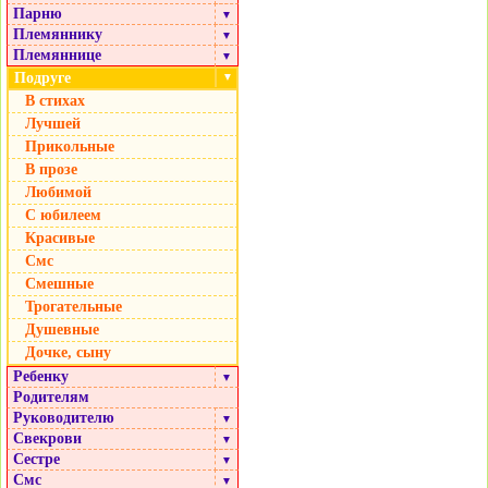
Парню
▼
Племяннику
▼
Племяннице
▼
Подруге
▼
В стихах
Лучшей
Прикольные
В прозе
Любимой
С юбилеем
Красивые
Смс
Смешные
Трогательные
Душевные
Дочке, сыну
Ребенку
▼
Родителям
Руководителю
▼
Свекрови
▼
Сестре
▼
Смс
▼