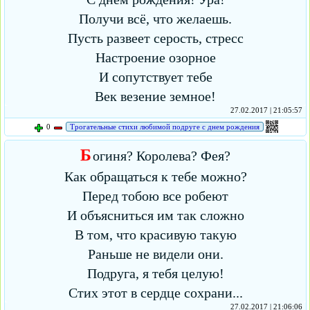
Получи всё, что желаешь.
Пусть развеет серость, стресс
Настроение озорное
И сопутствует тебе
Век везение земное!
27.02.2017 | 21:05:57
0
Трогательные стихи любимой подруге с днем рождения
Б
огиня? Королева? Фея?
Как обращаться к тебе можно?
Перед тобою все робеют
И объясниться им так сложно
В том, что красивую такую
Раньше не видели они.
Подруга, я тебя целую!
Стих этот в сердце сохрани...
27.02.2017 | 21:06:06