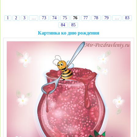
1
2
3
…
73
74
75
76
77
78
79
…
83
84
85
Картинка ко дню рождения