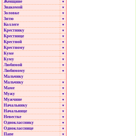
Женщине
▼
Знакомой
▼
Золовке
▼
Зятю
▼
Коллеге
▼
Крестнику
▼
Крестнице
▼
Крестной
▼
Крестному
▼
Куме
▼
Куму
▼
Любимой
▼
Любимому
▼
Мальчику
Мальчику
▼
Маме
▼
Мужу
▼
Мужчине
▼
Начальнику
▼
Начальнице
▼
Невестке
▼
Однокласснику
▼
Однокласснице
▼
Папе
▼