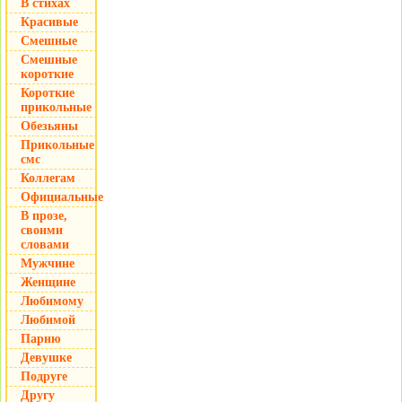
В стихах
Красивые
Смешные
Смешные
короткие
Короткие
прикольные
Обезьяны
Прикольные
смс
Коллегам
Официальные
В прозе,
своими
словами
Мужчине
Женщине
Любимому
Любимой
Парню
Девушке
Подруге
Другу