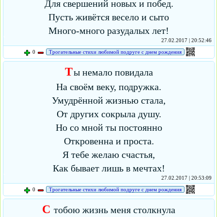
Для свершений новых и побед.
Пусть живётся весело и сыто
Много-много разудалых лет!
27.02.2017 | 20:52:46
0
Трогательные стихи любимой подруге с днем рождения
Т
ы немало повидала
На своём веку, подружка.
Умудрённой жизнью стала,
От других сокрыла душу.
Но со мной ты постоянно
Откровенна и проста.
Я тебе желаю счастья,
Как бывает лишь в мечтах!
27.02.2017 | 20:53:09
0
Трогательные стихи любимой подруге с днем рождения
С
тобою жизнь меня столкнула