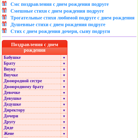
Смс поздравления с днем рождения подруге
Смешные стихи с днем рождения подруге
Трогательные стихи любимой подруге с днем рождения
Душевные стихи с днем рождения подруге
Стих с днем рождения дочери, сыну подруги
Поздравления с днем
рождения
Бабушке
▼
Брату
▼
Внуку
▼
Внучке
▼
Двоюродной сестре
▼
Двоюродному брату
▼
Девочке
▼
Девушке
▼
Дедушке
▼
Директору
▼
Дочери
▼
Другу
▼
Дяде
▼
Жене
▼