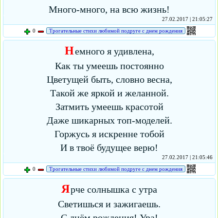
Много-много, на всю жизнь!
27.02.2017 | 21:05:27
0
Трогательные стихи любимой подруге с днем рождения
Н
емного я удивлена,
Как ты умеешь постоянно
Цветущей быть, словно весна,
Такой же яркой и желанной.
Затмить умеешь красотой
Даже шикарных топ-моделей.
Горжусь я искренне тобой
И в твоё будущее верю!
27.02.2017 | 21:05:46
0
Трогательные стихи любимой подруге с днем рождения
Я
рче солнышка с утра
Светишься и зажигаешь.
С днём рождения! Ура!