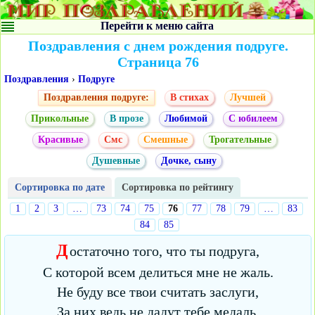
Перейти к меню сайта
Поздравления с днем рождения подруге.
Страница 76
Поздравления
›
Подруге
Поздравления подруге:
В стихах
Лучшей
Прикольные
В прозе
Любимой
С юбилеем
Красивые
Смс
Смешные
Трогательные
Душевные
Дочке, сыну
Сортировка по дате
Сортировка по рейтингу
1
2
3
…
73
74
75
76
77
78
79
…
83
84
85
Д
остаточно того, что ты подруга,
С которой всем делиться мне не жаль.
Не буду все твои считать заслуги,
За них ведь не дадут тебе медаль.