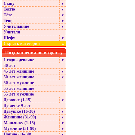
Сыну
▼
Тестю
▼
Тёте
▼
Теще
▼
Учительнице
▼
Учителя
Шефу
▼
Скрыть категории
▲
Поздравления по возрасту
1 годик девочке
▼
30 лет
45 лет женщине
▼
50 лет женщине
▼
50 лет мужчине
55 лет женщине
55 лет мужчине
Девочке (1-15)
▼
Девочке 9 лет
Девушке (16-30)
▼
Женщине (31-90)
▼
Мальчику (1-15)
▼
Мужчине (31-90)
▼
Парню (16-30)
▼