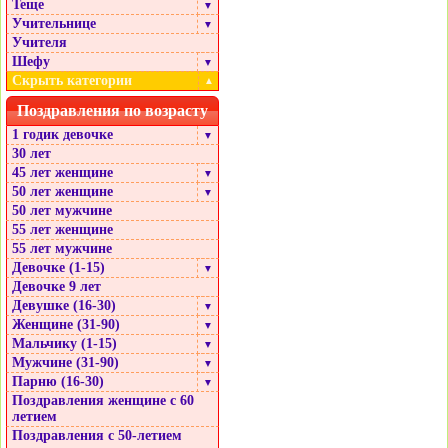
Теще
▼
Учительнице
▼
Учителя
Шефу
▼
Скрыть категории
▲
Поздравления по возрасту
1 годик девочке
▼
30 лет
45 лет женщине
▼
50 лет женщине
▼
50 лет мужчине
55 лет женщине
55 лет мужчине
Девочке (1-15)
▼
Девочке 9 лет
Девушке (16-30)
▼
Женщине (31-90)
▼
Мальчику (1-15)
▼
Мужчине (31-90)
▼
Парню (16-30)
▼
Поздравления женщине с 60
летием
Поздравления с 50-летием