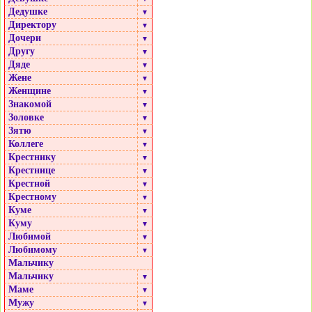
Дедушке
▼
Директору
▼
Дочери
▼
Другу
▼
Дяде
▼
Жене
▼
Женщине
▼
Знакомой
▼
Золовке
▼
Зятю
▼
Коллеге
▼
Крестнику
▼
Крестнице
▼
Крестной
▼
Крестному
▼
Куме
▼
Куму
▼
Любимой
▼
Любимому
▼
Мальчику
Мальчику
▼
Маме
▼
Мужу
▼