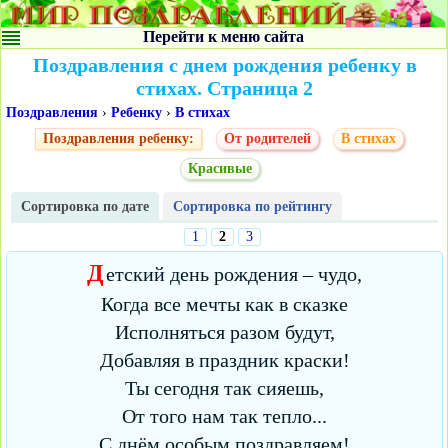
Перейти к меню сайта
Поздравления с днем рождения ребенку в
стихах. Страница 2
Поздравления
›
Ребенку
›
В стихах
Поздравления ребенку:
От родителей
В стихах
Красивые
Сортировка по дате
Сортировка по рейтингу
1
2
3
Д
етский день рождения – чудо,
Когда все мечты как в сказке
Исполняться разом будут,
Добавляя в праздник краски!
Ты сегодня так сияешь,
От того нам так тепло...
С днём особым поздравляем!