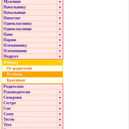
Мужчине
▼
Начальнику
▼
Начальнице
▼
Невестке
▼
Однокласснику
▼
Однокласснице
▼
Папе
▼
Парню
▼
Племяннику
▼
Племяннице
▼
Подруге
▼
Ребенку
▼
От родителей
В стихах
Красивые
Родителям
Руководителю
▼
Свекрови
▼
Сестре
▼
Смс
▼
Сыну
▼
Тестю
▼
Тёте
▼