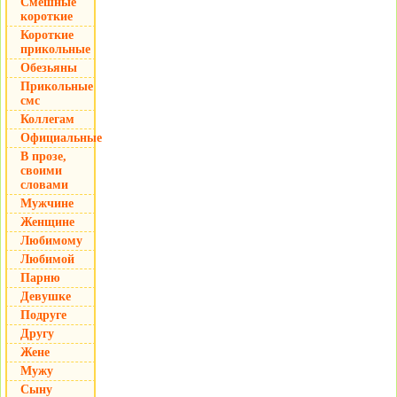
Смешные
короткие
Короткие
прикольные
Обезьяны
Прикольные
смс
Коллегам
Официальные
В прозе,
своими
словами
Мужчине
Женщине
Любимому
Любимой
Парню
Девушке
Подруге
Другу
Жене
Мужу
Сыну