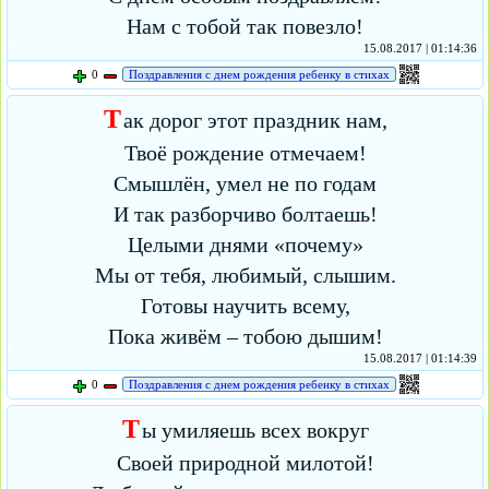
Нам с тобой так повезло!
15.08.2017 | 01:14:36
0
Поздравления с днем рождения ребенку в стихах
Т
ак дорог этот праздник нам,
Твоё рождение отмечаем!
Смышлён, умел не по годам
И так разборчиво болтаешь!
Целыми днями «почему»
Мы от тебя, любимый, слышим.
Готовы научить всему,
Пока живём – тобою дышим!
15.08.2017 | 01:14:39
0
Поздравления с днем рождения ребенку в стихах
Т
ы умиляешь всех вокруг
Своей природной милотой!