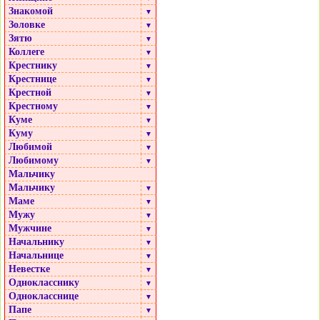
Знакомой
▼
Золовке
▼
Зятю
▼
Коллеге
▼
Крестнику
▼
Крестнице
▼
Крестной
▼
Крестному
▼
Куме
▼
Куму
▼
Любимой
▼
Любимому
▼
Мальчику
Мальчику
▼
Маме
▼
Мужу
▼
Мужчине
▼
Начальнику
▼
Начальнице
▼
Невестке
▼
Однокласснику
▼
Однокласснице
▼
Папе
▼