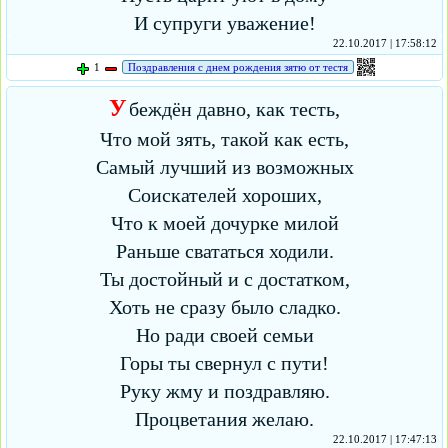
И супруги уважение!
22.10.2017 | 17:58:12
1
Поздравления с днем рождения зятю от тестя
У
беждён давно, как тесть,
Что мой зять, такой как есть,
Самый лучший из возможных
Соискателей хороших,
Что к моей дочурке милой
Раньше свататься ходили.
Ты достойный и с достатком,
Хоть не сразу было сладко.
Но ради своей семьи
Горы ты свернул с пути!
Руку жму и поздравляю.
Процветания желаю.
22.10.2017 | 17:47:13