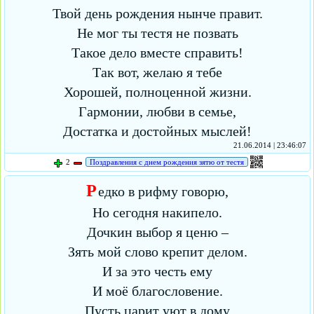
Твой день рождения нынче правит.
Не мог ты тестя не позвать
Такое дело вместе справить!
Так вот, желаю я тебе
Хорошей, полноценной жизни.
Гармонии, любви в семье,
Достатка и достойных мыслей!
21.06.2014 | 23:46:07
2
Поздравления с днем рождения зятю от тестя
Р
едко в рифму говорю,
Но сегодня накипело.
Дочкин выбор я ценю –
Зять мой слово крепит делом.
И за это честь ему
И моё благословение.
Пусть царит уют в дому