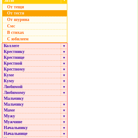
Зятю
▼
От тещи
От тестя
От шурина
Смс
В стихах
С юбилеем
Коллеге
▼
Крестнику
▼
Крестнице
▼
Крестной
▼
Крестному
▼
Куме
▼
Куму
▼
Любимой
▼
Любимому
▼
Мальчику
Мальчику
▼
Маме
▼
Мужу
▼
Мужчине
▼
Начальнику
▼
Начальнице
▼