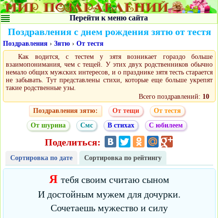
Перейти к меню сайта
Поздравления с днем рождения зятю от тестя
Поздравления
›
Зятю
›
От тестя
Как водится, с тестем у зятя возникает гораздо больше
взаимопонимания, чем с тещей. У этих двух родственников обычно
немало общих мужских интересов, и о празднике зятя тесть старается
не забывать. Тут представлены стихи, которые еще больше укрепят
такие родственные узы.
Всего поздравлений:
10
Поздравления зятю:
От тещи
От тестя
От шурина
Смс
В стихах
С юбилеем
Поделиться:
Сортировка по дате
Сортировка по рейтингу
Я
тебя своим считаю сыном
И достойным мужем для дочурки.
Сочетаешь мужество и силу