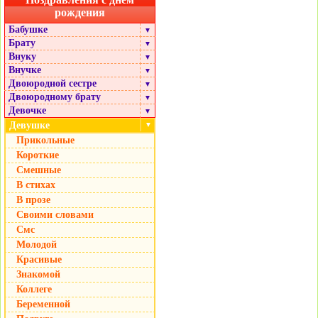
рождения
Бабушке
▼
Брату
▼
Внуку
▼
Внучке
▼
Двоюродной сестре
▼
Двоюродному брату
▼
Девочке
▼
Девушке
▼
Прикольные
Короткие
Смешные
В стихах
В прозе
Своими словами
Смс
Молодой
Красивые
Знакомой
Коллеге
Беременной