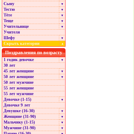
Сыну
▼
Тестю
▼
Тёте
▼
Теще
▼
Учительнице
▼
Учителя
Шефу
▼
Скрыть категории
▲
Поздравления по возрасту
1 годик девочке
▼
30 лет
45 лет женщине
▼
50 лет женщине
▼
50 лет мужчине
55 лет женщине
55 лет мужчине
Девочке (1-15)
▼
Девочке 9 лет
Девушке (16-30)
▼
Женщине (31-90)
▼
Мальчику (1-15)
▼
Мужчине (31-90)
▼
Парню (16-30)
▼