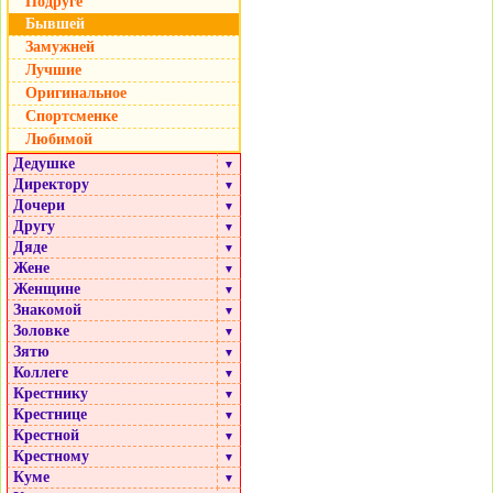
Подруге
Бывшей
Замужней
Лучшие
Оригинальное
Спортсменке
Любимой
Дедушке
▼
Директору
▼
Дочери
▼
Другу
▼
Дяде
▼
Жене
▼
Женщине
▼
Знакомой
▼
Золовке
▼
Зятю
▼
Коллеге
▼
Крестнику
▼
Крестнице
▼
Крестной
▼
Крестному
▼
Куме
▼