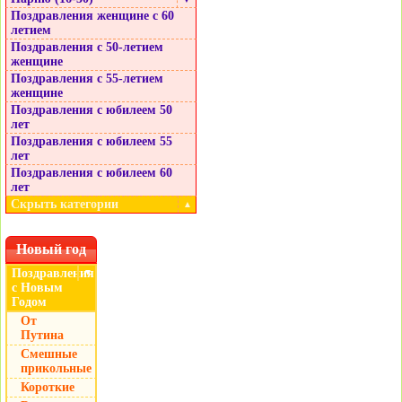
Поздравления женщине с 60
летием
Поздравления с 50-летием
женщине
Поздравления с 55-летием
женщине
Поздравления с юбилеем 50
лет
Поздравления с юбилеем 55
лет
Поздравления с юбилеем 60
лет
Скрыть категории
▲
Новый год
Поздравления
▼
с Новым
Годом
От
Путина
Смешные
прикольные
Короткие