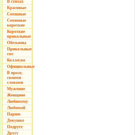
В стихах
Красивые
Смешные
Смешные
короткие
Короткие
прикольные
Обезьяны
Прикольные
смс
Коллегам
Официальные
В прозе,
своими
словами
Мужчине
Женщине
Любимому
Любимой
Парню
Девушке
Подруге
Другу