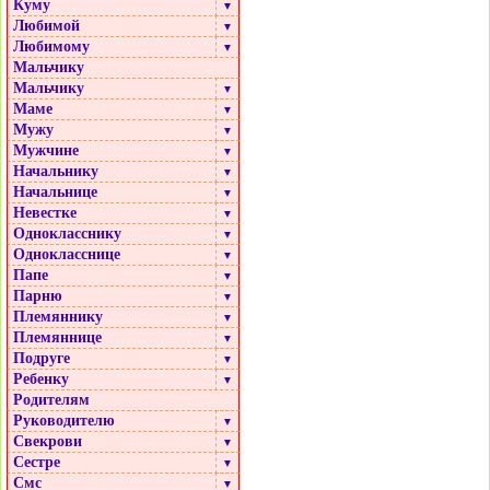
Куму
▼
Любимой
▼
Любимому
▼
Мальчику
Мальчику
▼
Маме
▼
Мужу
▼
Мужчине
▼
Начальнику
▼
Начальнице
▼
Невестке
▼
Однокласснику
▼
Однокласснице
▼
Папе
▼
Парню
▼
Племяннику
▼
Племяннице
▼
Подруге
▼
Ребенку
▼
Родителям
Руководителю
▼
Свекрови
▼
Сестре
▼
Смс
▼