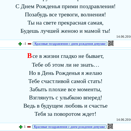
С Днем Рожденья прими поздравления!
Позабудь все тревоги, волнения!
Ты на свете прекрасная самая,
Будешь лучшей женою и мамой ты!
14.06.2016
-1
Красивые поздравления с днем рождения девушке
В
се в жизни гладко не бывает,
Тебе об этом ли не знать…
Но в День Рожденья я желаю
Тебе счастливой самой стать!
Забыть плохие все моменты,
Взглянуть с улыбкою вперед!
Ведь в будущем любовь и счастье
Тебя за поворотом ждет!
14.06.2016
1
Красивые поздравления с днем рождения девушке