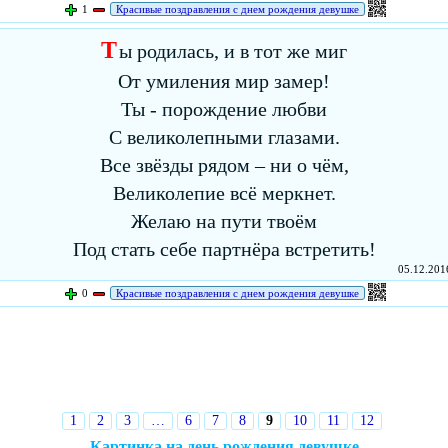
1
Красивые поздравления с днем рождения девушке
Т
ы родилась, и в тот же миг
От умиления мир замер!
Ты - порождение любви
С великолепными глазами.
Все звёзды рядом – ни о чём,
Великолепие всё меркнет.
Желаю на пути твоём
Под стать себе партнёра встретить!
05.12.2016
0
Красивые поздравления с днем рождения девушке
1
2
3
…
6
7
8
9
10
11
12
Картинка на день рождения девушке