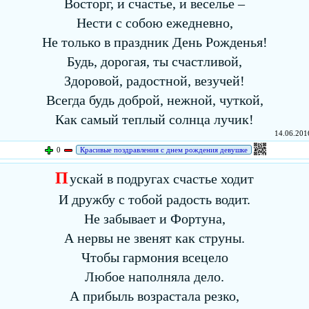
Восторг, и счастье, и веселье –
Нести с собою ежедневно,
Не только в праздник День Рожденья!
Будь, дорогая, ты счастливой,
Здоровой, радостной, везучей!
Всегда будь доброй, нежной, чуткой,
Как самый теплый солнца лучик!
14.06.2016
0
Красивые поздравления с днем рождения девушке
П
ускай в подругах счастье ходит
И дружбу с тобой радость водит.
Не забывает и Фортуна,
А нервы не звенят как струны.
Чтобы гармония всецело
Любое наполняла дело.
А прибыль возрастала резко,