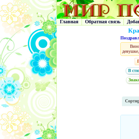
Главная
Обратная связь
Доба
Кра
Поздрав
Вин
девушке,
В сти
Знак
Сортир