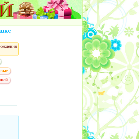
ушке
рождения
ивые
жней