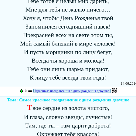
Тебе готов я целый мир дарить,
Мне для тебя не жалко ничего…
Хочу я, чтобы День Рожденья твой
Запомнился сегодняшний навек!
Прекрасней всех на свете этом ты,
Мой самый близкий в мире человек!
И пусть морщинки по лицу бегут,
Всегда ты хороша и молода!
Тебе они лишь шарма придают,
К лицу тебе всегда твои года!
14.06.2016
0
Красивые поздравления с днем рождения девушке
Тема: Самое красивое поздравление с днем рождения девушке
Т
вое сердце из золота чистого,
И глаза, словно звезды, лучистые!
Там, где ты – там царит доброта!
Окружает тебя красота!