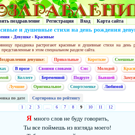
вить поздравление
Регистрация
Вход
Карта сайта
сивые и душевные стихи на день рождения дев
ления
›
Девушке
›
Красивые
овницу праздника растрогают красивые и душевные стихи на день 
 представленные в этом специальном разделе сайта.
Поздравления девушке:
Прикольные
Короткие
Смешные
хах
В прозе
Своими словами
Смс
Молодой
Крас
омой
Коллеге
Беременной
Подруге
Бывшей
Заму
Лучшие
Оригинальное
Спортсменке
Любимой
овка по дате
Сортировка по рейтингу
1
2
3
…
6
7
8
9
10
11
12
Я
много слов не буду говорить,
Ты все поймешь из взгляда моего!