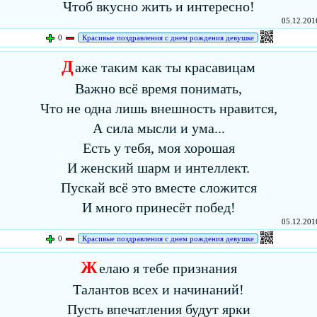
Чтоб вкусно жить и интересно!
05.12.2016
0
Красивые поздравления с днем рождения девушке
Д
аже таким как ты красавицам
Важно всё время понимать,
Что не одна лишь внешность нравится,
А сила мысли и ума...
Есть у тебя, моя хорошая
И женский шарм и интеллект.
Пускай всё это вместе сложится
И много принесёт побед!
05.12.2016
0
Красивые поздравления с днем рождения девушке
Ж
елаю я тебе признания
Талантов всех и начинаний!
Пусть впечатления будут ярки