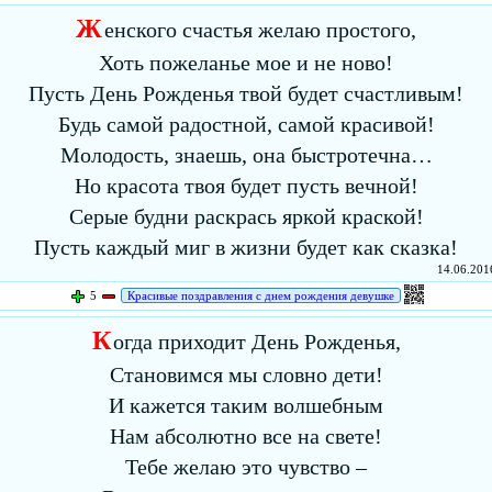
Ж
енского счастья желаю простого,
Хоть пожеланье мое и не ново!
Пусть День Рожденья твой будет счастливым!
Будь самой радостной, самой красивой!
Молодость, знаешь, она быстротечна…
Но красота твоя будет пусть вечной!
Серые будни раскрась яркой краской!
Пусть каждый миг в жизни будет как сказка!
14.06.2016
5
Красивые поздравления с днем рождения девушке
К
огда приходит День Рожденья,
Становимся мы словно дети!
И кажется таким волшебным
Нам абсолютно все на свете!
Тебе желаю это чувство –