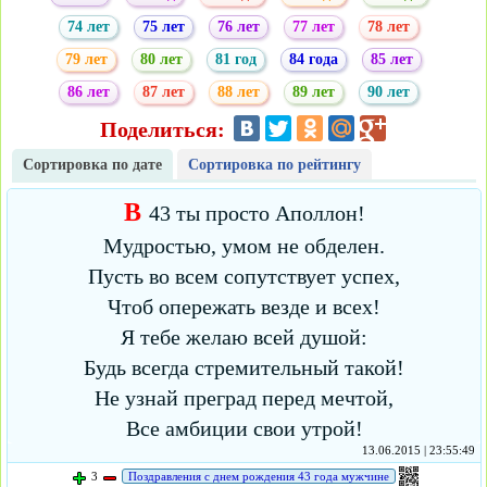
74 лет
75 лет
76 лет
77 лет
78 лет
79 лет
80 лет
81 год
84 года
85 лет
86 лет
87 лет
88 лет
89 лет
90 лет
Поделиться:
Сортировка по дате
Сортировка по рейтингу
В
43 ты просто Аполлон!
Мудростью, умом не обделен.
Пусть во всем сопутствует успех,
Чтоб опережать везде и всех!
Я тебе желаю всей душой:
Будь всегда стремительный такой!
Не узнай преград перед мечтой,
Все амбиции свои утрой!
13.06.2015 | 23:55:49
3
Поздравления с днем рождения 43 года мужчине