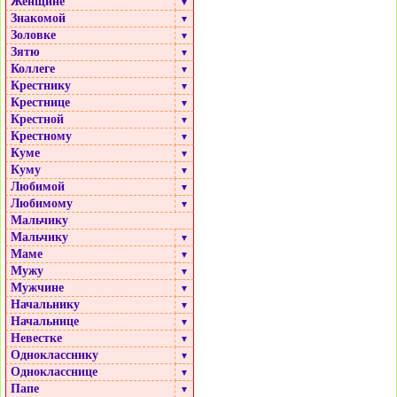
Женщине
▼
Знакомой
▼
Золовке
▼
Зятю
▼
Коллеге
▼
Крестнику
▼
Крестнице
▼
Крестной
▼
Крестному
▼
Куме
▼
Куму
▼
Любимой
▼
Любимому
▼
Мальчику
Мальчику
▼
Маме
▼
Мужу
▼
Мужчине
▼
Начальнику
▼
Начальнице
▼
Невестке
▼
Однокласснику
▼
Однокласснице
▼
Папе
▼