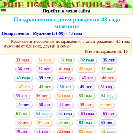
Перейти к меню сайта
Поздравления с днем рождения 43 года
мужчине
Поздравления
›
Мужчине (31-90)
›
43 года
Красивые и необычные поздравления с днем рождения 43 года
мужчине от близких, друзей и семьи
Всего поздравлений:
10
33 года
34 года
31 год
32 года
35 лет
36 лет
37 лет
41 год
42 года
38 лет
43 года
39 лет
44 года
45 лет
46 лет
47 лет
48 лет
50 лет
49 лет
51 год
55 лет
56 лет
52 года
53 года
54 года
40 лет
58 лет
57 лет
59 лет
60 лет
61 год
62 года
63 года
64 года
65 лет
66 лет
67 лет
68 лет
83 года
69 лет
70 лет
71 год
72 года
82 года
73 года