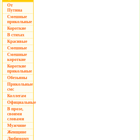
От
Путина
Смешные
прикольные
Короткие
В стихах
Красивые
Смешные
Смешные
короткие
Короткие
прикольные
Обезьяны
Прикольные
смс
Коллегам
Официальные
В прозе,
своими
словами
Мужчине
Женщине
Любимому