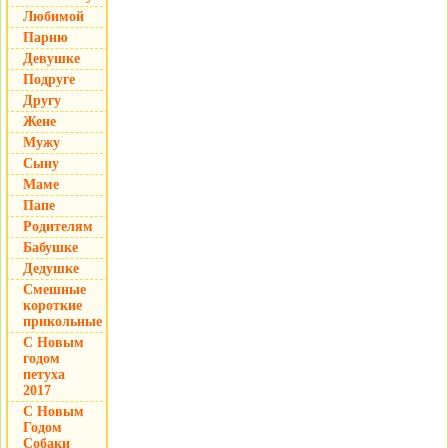
Любимой
Парню
Девушке
Подруге
Другу
Жене
Мужу
Сыну
Маме
Папе
Родителям
Бабушке
Дедушке
Смешные
короткие
прикольные
С Новым
годом
петуха
2017
С Новым
Годом
Собаки