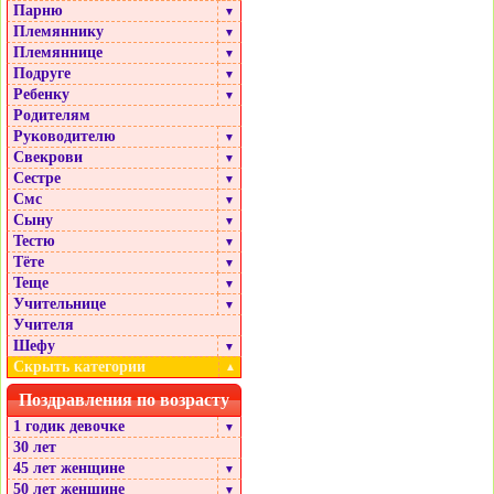
Парню
▼
Племяннику
▼
Племяннице
▼
Подруге
▼
Ребенку
▼
Родителям
Руководителю
▼
Свекрови
▼
Сестре
▼
Смс
▼
Сыну
▼
Тестю
▼
Тёте
▼
Теще
▼
Учительнице
▼
Учителя
Шефу
▼
Скрыть категории
▲
Поздравления по возрасту
1 годик девочке
▼
30 лет
45 лет женщине
▼
50 лет женщине
▼