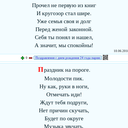
Прочел не первую из книг
И кругозор стал шире.
Уже семья своя и долг
Перед женой законной.
Себя ты понял и нашел,
А значит, мы спокойны!
10.06.2018
0
Поздравления с днем рождения 24 года парню
П
раздник на пороге.
Молодости пик.
Ну как, руки в ноги,
Отмечать иди!
Ждут тебя подруги,
Нет причин скучать,
Будет по округе
Музыка звучать.