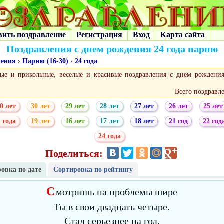
вить поздравление
Регистрация
Вход
Карта сайта
Поздравления с днем рождения 24 года парню
ления
›
Парню (16-30)
›
24 года
ые и прикольные, веселые и красивые поздравления с днем рождения
Всего поздравл
0 лет
30 лет
29 лет
28 лет
27 лет
26 лет
25 лет
 года
19 лет
16 лет
17 лет
18 лет
21 год
22 год
24 года
Поделиться:
овка по дате
Сортировка по рейтингу
С
мотришь на проблемы шире
Ты в свои двадцать четыре.
Стал серьезнее на год,