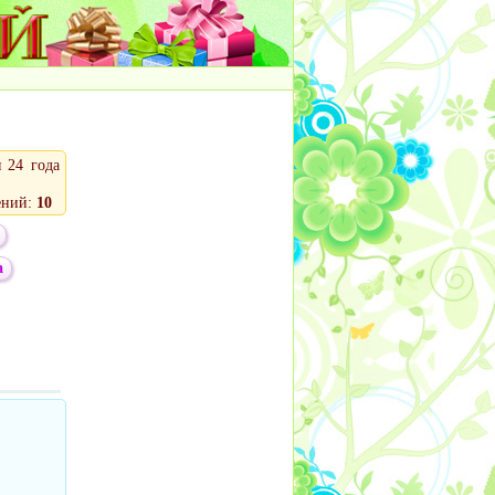
 24 года
ений:
10
а