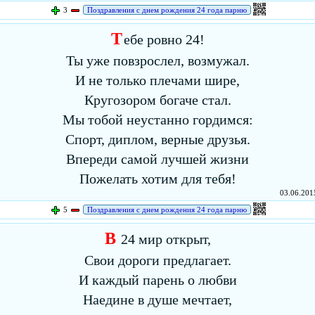
3
Поздравления с днем рождения 24 года парню
Т
ебе ровно 24!
Ты уже повзрослел, возмужал.
И не только плечами шире,
Кругозором богаче стал.
Мы тобой неустанно гордимся:
Спорт, диплом, верные друзья.
Впереди самой лучшей жизни
Пожелать хотим для тебя!
03.06.2015
5
Поздравления с днем рождения 24 года парню
В
24 мир открыт,
Свои дороги предлагает.
И каждый парень о любви
Наедине в душе мечтает,