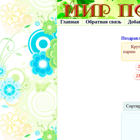
Главная
Обратная связь
Доба
Поздрав
Крут
парню
2
23
Сортир