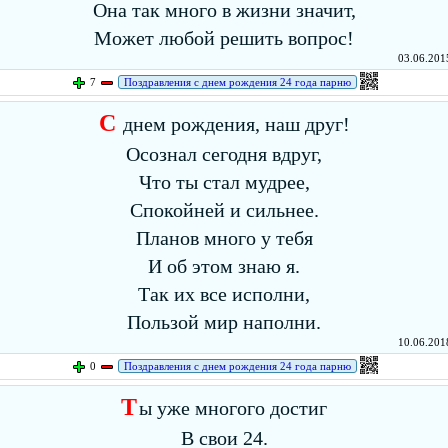
Она так много в жизни значит,
Может любой решить вопрос!
03.06.2015
7
Поздравления с днем рождения 24 года парню
С
днем рождения, наш друг!
Осознал сегодня вдруг,
Что ты стал мудрее,
Спокойней и сильнее.
Планов много у тебя
И об этом знаю я.
Так их все исполни,
Пользой мир наполни.
10.06.2018
0
Поздравления с днем рождения 24 года парню
Т
ы уже многого достиг
В свои 24.