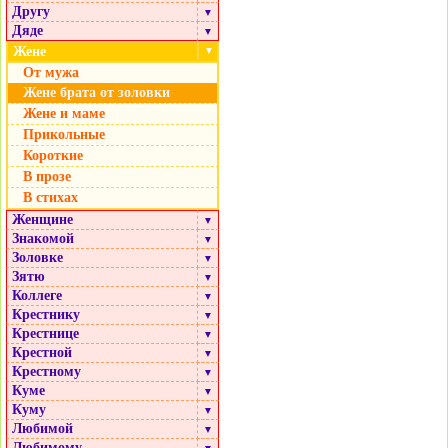
Другу
▼
Дяде
▼
Жене
▼
От мужа
Жене брата от золовки
Жене и маме
Прикольные
Короткие
В прозе
В стихах
Женщине
▼
Знакомой
▼
Золовке
▼
Зятю
▼
Коллеге
▼
Крестнику
▼
Крестнице
▼
Крестной
▼
Крестному
▼
Куме
▼
Куму
▼
Любимой
▼
Любимому