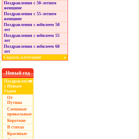
Поздравления с 50-летием
женщине
Поздравления с 55-летием
женщине
Поздравления с юбилеем 50
лет
Поздравления с юбилеем 55
лет
Поздравления с юбилеем 60
лет
Скрыть категории
▲
Новый год
Поздравления
▼
с Новым
Годом
От
Путина
Смешные
прикольные
Короткие
В стихах
Красивые