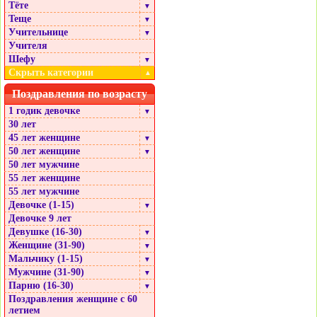
Тёте
▼
Теще
▼
Учительнице
▼
Учителя
Шефу
▼
Скрыть категории
▲
Поздравления по возрасту
1 годик девочке
▼
30 лет
45 лет женщине
▼
50 лет женщине
▼
50 лет мужчине
55 лет женщине
55 лет мужчине
Девочке (1-15)
▼
Девочке 9 лет
Девушке (16-30)
▼
Женщине (31-90)
▼
Мальчику (1-15)
▼
Мужчине (31-90)
▼
Парню (16-30)
▼
Поздравления женщине с 60
летием