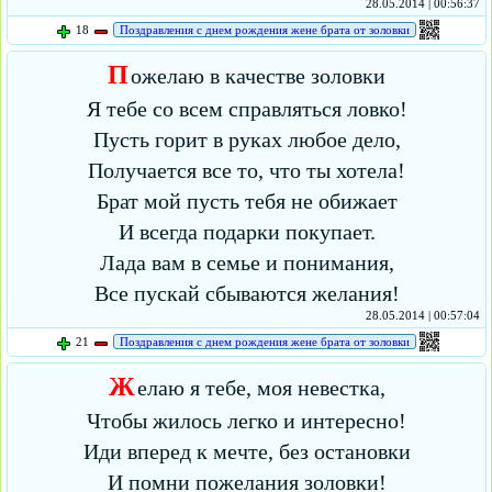
28.05.2014 | 00:56:37
18
Поздравления с днем рождения жене брата от золовки
П
ожелаю в качестве золовки
Я тебе со всем справляться ловко!
Пусть горит в руках любое дело,
Получается все то, что ты хотела!
Брат мой пусть тебя не обижает
И всегда подарки покупает.
Лада вам в семье и понимания,
Все пускай сбываются желания!
28.05.2014 | 00:57:04
21
Поздравления с днем рождения жене брата от золовки
Ж
елаю я тебе, моя невестка,
Чтобы жилось легко и интересно!
Иди вперед к мечте, без остановки
И помни пожелания золовки!