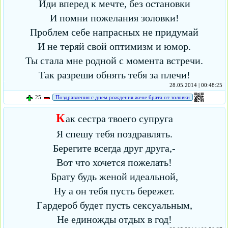
Иди вперед к мечте, без остановки
И помни пожелания золовки!
Проблем себе напрасных не придумай
И не теряй свой оптимизм и юмор.
Ты стала мне родной с момента встречи.
Так разреши обнять тебя за плечи!
28.05.2014 | 00:48:25
25
Поздравления с днем рождения жене брата от золовки
К
ак сестра твоего супруга
Я спешу тебя поздравлять.
Берегите всегда друг друга,-
Вот что хочется пожелать!
Брату будь женой идеальной,
Ну а он тебя пусть бережет.
Гардероб будет пусть сексуальным,
Не единожды отдых в год!