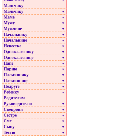
▼
Мальчику
Мальчику
▼
Маме
▼
Мужу
▼
Мужчине
▼
Начальнику
▼
Начальнице
▼
Невестке
▼
Однокласснику
▼
Однокласснице
▼
Папе
▼
Парню
▼
Племяннику
▼
Племяннице
▼
Подруге
▼
Ребенку
▼
Родителям
Руководителю
▼
Свекрови
▼
Сестре
▼
Смс
▼
Сыну
▼
Тестю
▼