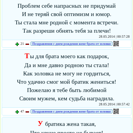
Проблем себе напрасных не придумай
И не теряй свой оптимизм и юмор.
Ты стала мне родной с момента встречи.
Так разреши обнять тебя за плечи!
28.05.2014 | 00:57:28
21
Поздравления с днем рождения жене брата от золовки
Т
ы для брата моего как подарок,
Да и мне давно родною ты стала!
Как золовка не могу не гордиться,
Что удачно смог мой братик жениться!
Пожелаю я тебе быть любимой
Своим мужем, кем судьба наградила.
28.05.2014 | 00:57:42
47
Поздравления с днем рождения жене брата от золовки
У
братика жена такая,
Что круче просто не бывает!