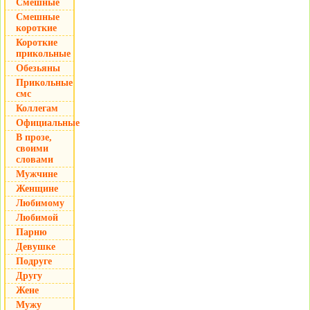
Смешные
Смешные
короткие
Короткие
прикольные
Обезьяны
Прикольные
смс
Коллегам
Официальные
В прозе,
своими
словами
Мужчине
Женщине
Любимому
Любимой
Парню
Девушке
Подруге
Другу
Жене
Мужу