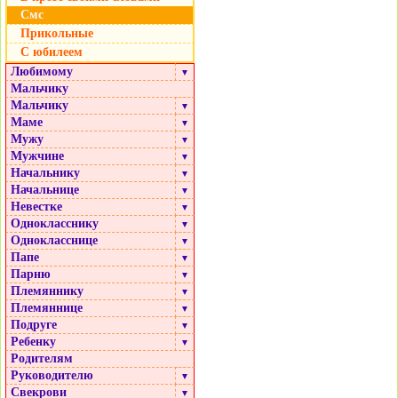
Смс
Прикольные
С юбилеем
Любимому
▼
Мальчику
Мальчику
▼
Маме
▼
Мужу
▼
Мужчине
▼
Начальнику
▼
Начальнице
▼
Невестке
▼
Однокласснику
▼
Однокласснице
▼
Папе
▼
Парню
▼
Племяннику
▼
Племяннице
▼
Подруге
▼
Ребенку
▼
Родителям
Руководителю
▼
Свекрови
▼