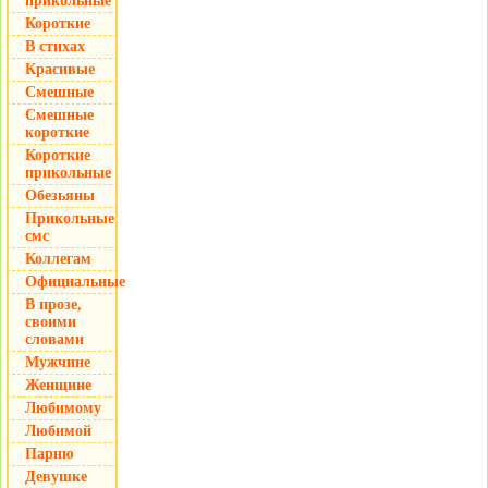
прикольные
Короткие
В стихах
Красивые
Смешные
Смешные
короткие
Короткие
прикольные
Обезьяны
Прикольные
смс
Коллегам
Официальные
В прозе,
своими
словами
Мужчине
Женщине
Любимому
Любимой
Парню
Девушке