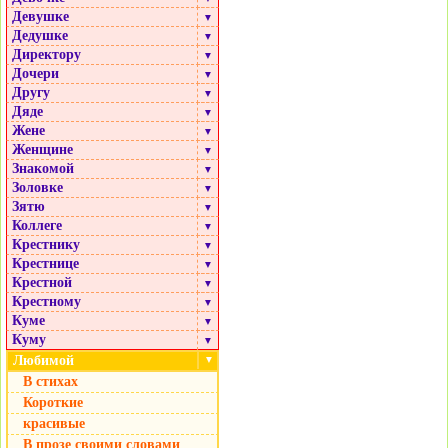
Девушке
▼
Дедушке
▼
Директору
▼
Дочери
▼
Другу
▼
Дяде
▼
Жене
▼
Женщине
▼
Знакомой
▼
Золовке
▼
Зятю
▼
Коллеге
▼
Крестнику
▼
Крестнице
▼
Крестной
▼
Крестному
▼
Куме
▼
Куму
▼
Любимой
▼
В стихах
Короткие
красивые
В прозе своими словами