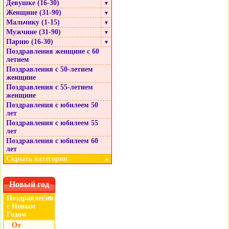
Девушке (16-30)
▼
Женщине (31-90)
▼
Мальчику (1-15)
▼
Мужчине (31-90)
▼
Парню (16-30)
▼
Поздравления женщине с 60
летием
Поздравления с 50-летием
женщине
Поздравления с 55-летием
женщине
Поздравления с юбилеем 50
лет
Поздравления с юбилеем 55
лет
Поздравления с юбилеем 60
лет
Скрыть категории
▲
Новый год
Поздравления
▼
с Новым
Годом
От