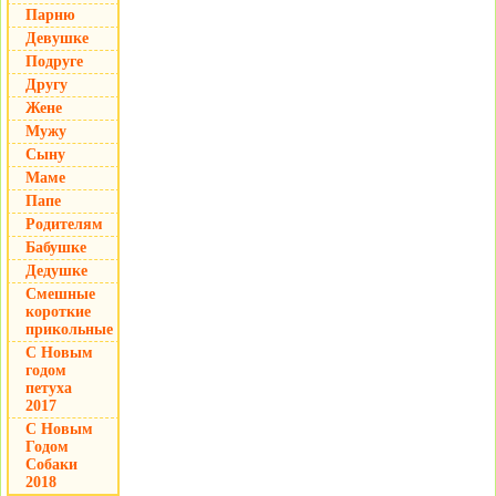
Парню
Девушке
Подруге
Другу
Жене
Мужу
Сыну
Маме
Папе
Родителям
Бабушке
Дедушке
Смешные
короткие
прикольные
С Новым
годом
петуха
2017
С Новым
Годом
Собаки
2018