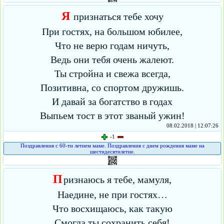
Я
признаться тебе хочу
При гостях, на большом юбилее,
Что не верю годам ничуть,
Ведь они тебя очень жалеют.
Ты стройна и свежа всегда,
Позитивна, со спортом дружишь.
И давай за богатство в годах
Выпьем тост в этот званый ужин!
08.02.2018 | 12:07:26
-1
Поздравления с 60-ти летием маме. Поздравления с днем рождения маме на
шестидесятилетие.
П
ризнаюсь я тебе, мамуля,
Наедине, не при гостях…
Что восхищаюсь, как такую
Смогла ты сохранить себя!