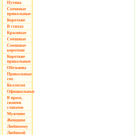
Путина
Смешные
прикольные
Короткие
В стихах
Красивые
Смешные
Смешные
короткие
Короткие
прикольные
Обезьяны
Прикольные
смс
Коллегам
Официальные
В прозе,
своими
словами
Мужчине
Женщине
Любимому
Любимой