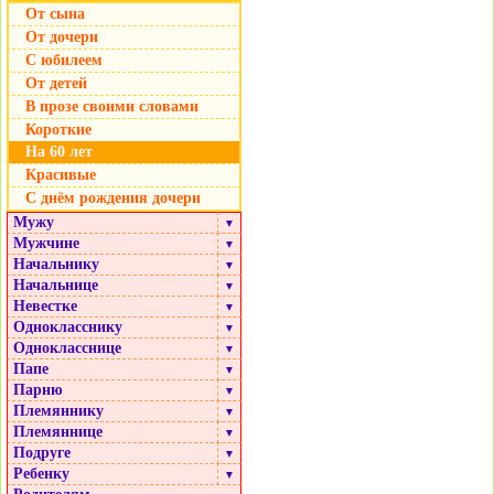
От сына
От дочери
С юбилеем
От детей
В прозе своими словами
Короткие
На 60 лет
Красивые
С днём рождения дочери
Мужу
▼
Мужчине
▼
Начальнику
▼
Начальнице
▼
Невестке
▼
Однокласснику
▼
Однокласснице
▼
Папе
▼
Парню
▼
Племяннику
▼
Племяннице
▼
Подруге
▼
Ребенку
▼