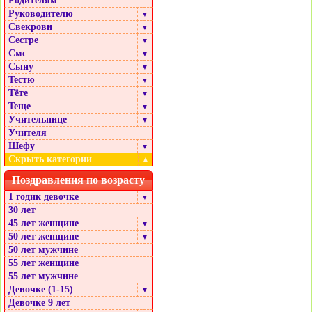
Родителям
Руководителю
▼
Свекрови
▼
Сестре
▼
Смс
▼
Сыну
▼
Тестю
▼
Тёте
▼
Теще
▼
Учительнице
▼
Учителя
Шефу
▼
Скрыть категории
▲
Поздравления по возрасту
1 годик девочке
▼
30 лет
45 лет женщине
▼
50 лет женщине
▼
50 лет мужчине
55 лет женщине
55 лет мужчине
Девочке (1-15)
▼
Девочке 9 лет