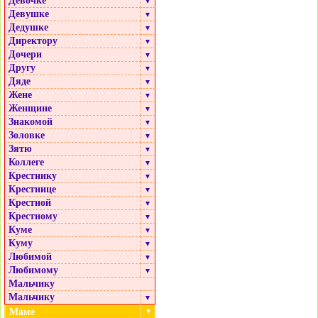
Девочке
▼
Девушке
▼
Дедушке
▼
Директору
▼
Дочери
▼
Другу
▼
Дяде
▼
Жене
▼
Женщине
▼
Знакомой
▼
Золовке
▼
Зятю
▼
Коллеге
▼
Крестнику
▼
Крестнице
▼
Крестной
▼
Крестному
▼
Куме
▼
Куму
▼
Любимой
▼
Любимому
▼
Мальчику
Мальчику
▼
Маме
▼