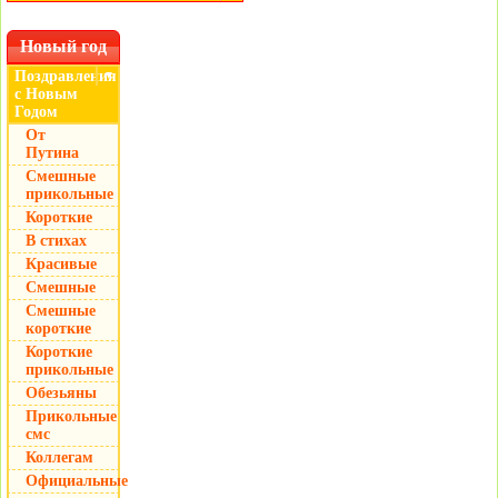
Новый год
Поздравления
▼
с Новым
Годом
От
Путина
Смешные
прикольные
Короткие
В стихах
Красивые
Смешные
Смешные
короткие
Короткие
прикольные
Обезьяны
Прикольные
смс
Коллегам
Официальные