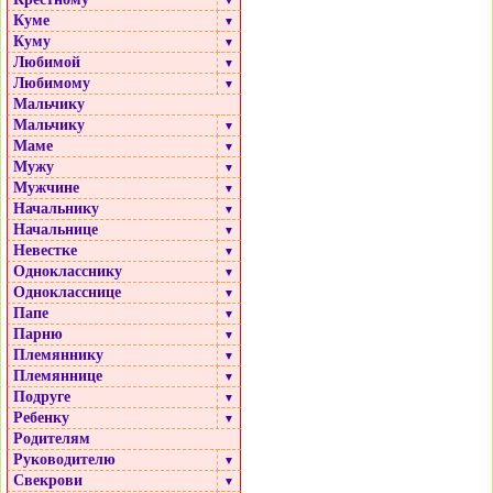
▼
Куме
▼
Куму
▼
Любимой
▼
Любимому
▼
Мальчику
Мальчику
▼
Маме
▼
Мужу
▼
Мужчине
▼
Начальнику
▼
Начальнице
▼
Невестке
▼
Однокласснику
▼
Однокласснице
▼
Папе
▼
Парню
▼
Племяннику
▼
Племяннице
▼
Подруге
▼
Ребенку
▼
Родителям
Руководителю
▼
Свекрови
▼