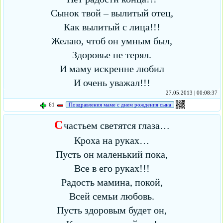
Сынок твой – вылитый отец,
Как вылитый с лица!!!
Желаю, чтоб он умным был,
Здоровье не терял.
И маму искренне любил
И очень уважал!!!
27.05.2013 | 00:08:37
61
Поздравления маме с днем рождения сына
С
частьем светятся глаза…
Кроха на руках…
Пусть он маленький пока,
Все в его руках!!!
Радость мамина, покой,
Всей семьи любовь.
Пусть здоровым будет он,