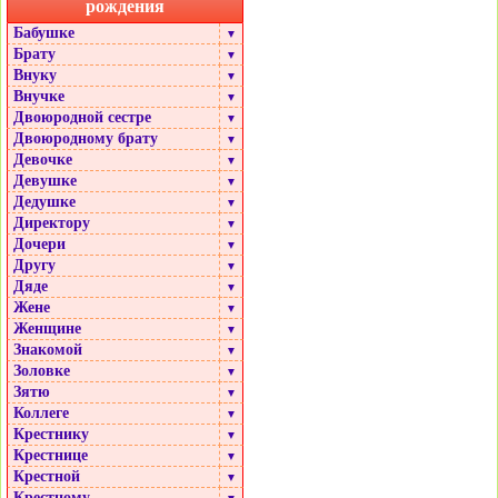
рождения
Бабушке
▼
Брату
▼
Внуку
▼
Внучке
▼
Двоюродной сестре
▼
Двоюродному брату
▼
Девочке
▼
Девушке
▼
Дедушке
▼
Директору
▼
Дочери
▼
Другу
▼
Дяде
▼
Жене
▼
Женщине
▼
Знакомой
▼
Золовке
▼
Зятю
▼
Коллеге
▼
Крестнику
▼
Крестнице
▼
Крестной
▼
Крестному