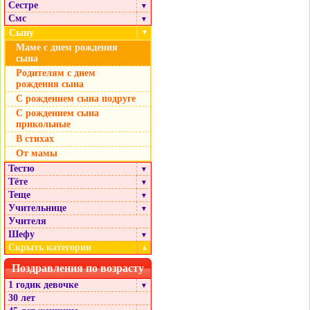
Сестре
▼
Смс
▼
Сыну
▼
Маме с днем рождения
сына
Родителям с днем
рождения сына
С рождением сына подруге
С рождением сына
прикольные
В стихах
От мамы
Тестю
▼
Тёте
▼
Теще
▼
Учительнице
▼
Учителя
Шефу
▼
Скрыть категории
▲
Поздравления по возрасту
1 годик девочке
▼
30 лет