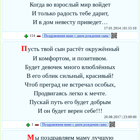
Когда во взрослый мир войдет
И только радость тебе дарит,
И в дом невесту приведет…
17.01.2014 | 01:15:10
154
Поздравления маме с днем рождения сына
П
усть твой сын растёт окружённый
И комфортом, и позитивом.
Будет девочек много влюблённых
В его облик сильный, красивый!
Чтоб преград не встречал особых,
Продвигаясь легко к мечте.
Пускай путь его будет добрым
И он будет верен себе!!!
20.08.2017 | 23:09:00
1
Поздравления маме с днем рождения сына
М
ы поздравляем маму лучшую