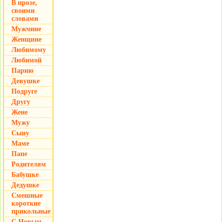
В прозе,
своими
словами
Мужчине
Женщине
Любимому
Любимой
Парню
Девушке
Подруге
Другу
Жене
Мужу
Сыну
Маме
Папе
Родителям
Бабушке
Дедушке
Смешные
короткие
прикольные
С Новым