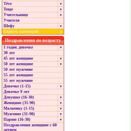
Тёте
▼
Теще
▼
Учительнице
▼
Учителя
Шефу
▼
Скрыть категории
▲
Поздравления по возрасту
1 годик девочке
▼
30 лет
45 лет женщине
▼
50 лет женщине
▼
50 лет мужчине
55 лет женщине
55 лет мужчине
Девочке (1-15)
▼
Девочке 9 лет
Девушке (16-30)
▼
Женщине (31-90)
▼
Мальчику (1-15)
▼
Мужчине (31-90)
▼
Парню (16-30)
▼
Поздравления женщине с 60
летием