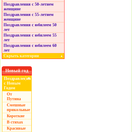
Поздравления с 50-летием
женщине
Поздравления с 55-летием
женщине
Поздравления с юбилеем 50
лет
Поздравления с юбилеем 55
лет
Поздравления с юбилеем 60
лет
Скрыть категории
▲
Новый год
Поздравления
▼
с Новым
Годом
От
Путина
Смешные
прикольные
Короткие
В стихах
Красивые