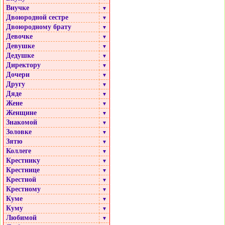
Внучке
▼
Двоюродной сестре
▼
Двоюродному брату
▼
Девочке
▼
Девушке
▼
Дедушке
▼
Директору
▼
Дочери
▼
Другу
▼
Дяде
▼
Жене
▼
Женщине
▼
Знакомой
▼
Золовке
▼
Зятю
▼
Коллеге
▼
Крестнику
▼
Крестнице
▼
Крестной
▼
Крестному
▼
Куме
▼
Куму
▼
Любимой
▼