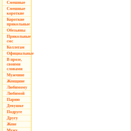
Смешные
Смешные
короткие
Короткие
прикольные
Обезьяны
Прикольные
смс
Коллегам
Официальные
В прозе,
своими
словами
Мужчине
Женщине
Любимому
Любимой
Парню
Девушке
Подруге
Другу
Жене
Мужу