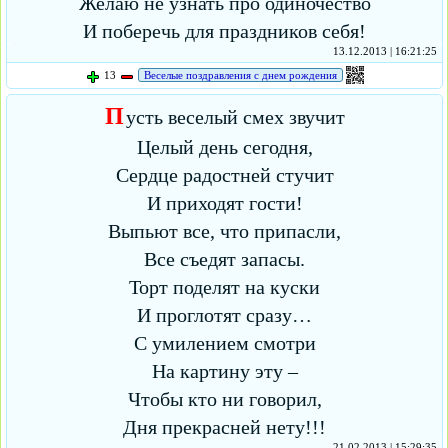
Желаю не узнать про одиночество
И поберечь для праздников себя!
13.12.2013 | 16:21:25
13
Веселые поздравления с днем рождения
П
усть веселый смех звучит
Целый день сегодня,
Сердце радостней стучит
И приходят гости!
Выпьют все, что припасли,
Все съедят запасы.
Торт поделят на куски
И проглотят сразу…
С умилением смотри
На картину эту –
Чтобы кто ни говорил,
Дня прекрасней нету!!!
21.02.2013 | 15:29:35