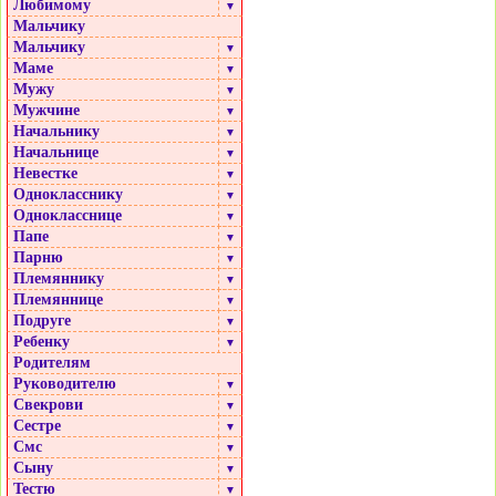
Любимому
▼
Мальчику
Мальчику
▼
Маме
▼
Мужу
▼
Мужчине
▼
Начальнику
▼
Начальнице
▼
Невестке
▼
Однокласснику
▼
Однокласснице
▼
Папе
▼
Парню
▼
Племяннику
▼
Племяннице
▼
Подруге
▼
Ребенку
▼
Родителям
Руководителю
▼
Свекрови
▼
Сестре
▼
Смс
▼
Сыну
▼
Тестю
▼