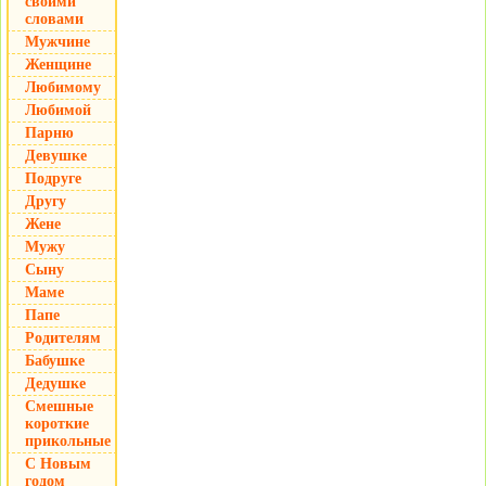
своими
словами
Мужчине
Женщине
Любимому
Любимой
Парню
Девушке
Подруге
Другу
Жене
Мужу
Сыну
Маме
Папе
Родителям
Бабушке
Дедушке
Смешные
короткие
прикольные
С Новым
годом