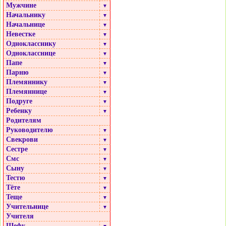
Мужчине
▼
Начальнику
▼
Начальнице
▼
Невестке
▼
Однокласснику
▼
Однокласснице
▼
Папе
▼
Парню
▼
Племяннику
▼
Племяннице
▼
Подруге
▼
Ребенку
▼
Родителям
Руководителю
▼
Свекрови
▼
Сестре
▼
Смс
▼
Сыну
▼
Тестю
▼
Тёте
▼
Теще
▼
Учительнице
▼
Учителя
Шефу