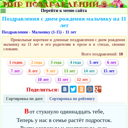
Перейти к меню сайта
Поздравления с днем рождения мальчику на 11
лет
Поздравления
›
Мальчику (1-15)
›
11 лет
Прикольные короткие и длинные поздравления с днем рождения
мальчику на 11 лет и его родителям в прозе и в стихах, своими
словами.
Всего поздравлений:
10
1 годик
2 года
3 года
4 года
5 лет
6 лет
7 лет
8 лет
9 лет
13 лет
14 лет
15 лет
10 лет
11 лет
12 лет
Поделиться:
Сортировка по дате
Сортировка по рейтингу
В
от стукнуло одиннадцать тебе,
Теперь у нас в семье растёт подросток.