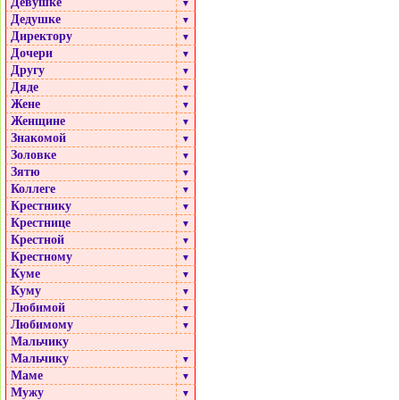
Девушке
▼
Дедушке
▼
Директору
▼
Дочери
▼
Другу
▼
Дяде
▼
Жене
▼
Женщине
▼
Знакомой
▼
Золовке
▼
Зятю
▼
Коллеге
▼
Крестнику
▼
Крестнице
▼
Крестной
▼
Крестному
▼
Куме
▼
Куму
▼
Любимой
▼
Любимому
▼
Мальчику
Мальчику
▼
Маме
▼
Мужу
▼