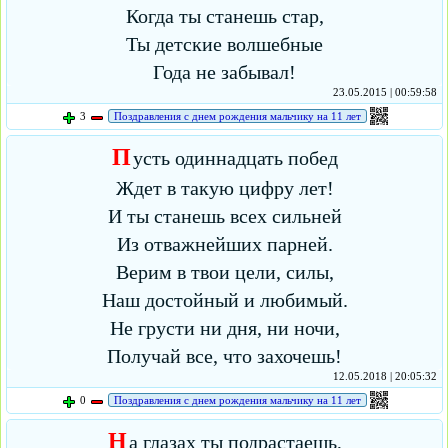
Когда ты станешь стар,
Ты детские волшебные
Года не забывал!
23.05.2015 | 00:59:58
3
Поздравления с днем рождения мальчику на 11 лет
П
усть одиннадцать побед
Ждет в такую цифру лет!
И ты станешь всех сильней
Из отважнейших парней.
Верим в твои цели, силы,
Наш достойный и любимый.
Не грусти ни дня, ни ночи,
Получай все, что захочешь!
12.05.2018 | 20:05:32
0
Поздравления с днем рождения мальчику на 11 лет
Н
а глазах ты подрастаешь,