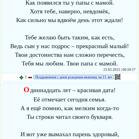
Как появился ты у папы с мамой.
Хотя тебе, наверно, невдомёк,
Как сильно мы вдвоём день этот ждали!
Тебе желаю быть таким, как есть,
Ведь сын у нас подрос – прекрасный малый!
Твои достоинства нам сложно перечесть,
Тебя мы любим. Твои папа с мамой.
23.05.2015 | 00:59:17
2
Поздравления с днем рождения мальчику на 11 лет
О
диннадцать лет – красивая дата!
Её отмечает сегодня семья.
А я ещё помню, как мелким когда-то
Ты строки читал своего букваря.
И вот уже вымахал парень здоровый,