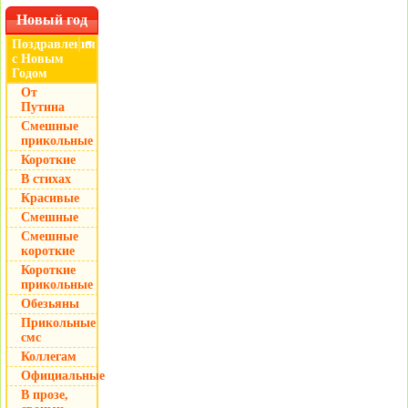
Новый год
Поздравления
▼
с Новым
Годом
От
Путина
Смешные
прикольные
Короткие
В стихах
Красивые
Смешные
Смешные
короткие
Короткие
прикольные
Обезьяны
Прикольные
смс
Коллегам
Официальные
В прозе,