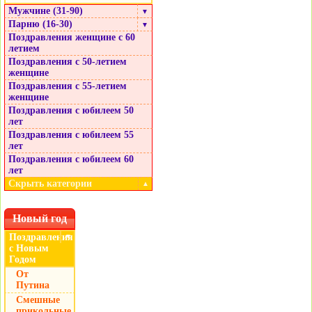
Мужчине (31-90)
▼
Парню (16-30)
▼
Поздравления женщине с 60
летием
Поздравления с 50-летием
женщине
Поздравления с 55-летием
женщине
Поздравления с юбилеем 50
лет
Поздравления с юбилеем 55
лет
Поздравления с юбилеем 60
лет
Скрыть категории
▲
Новый год
Поздравления
▼
с Новым
Годом
От
Путина
Смешные
прикольные