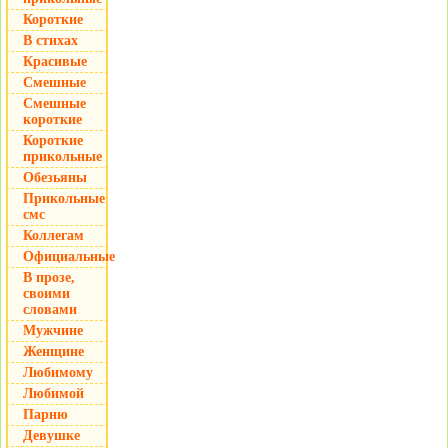
Короткие
В стихах
Красивые
Смешные
Смешные
короткие
Короткие
прикольные
Обезьяны
Прикольные
смс
Коллегам
Официальные
В прозе,
своими
словами
Мужчине
Женщине
Любимому
Любимой
Парню
Девушке