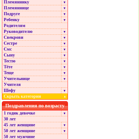
Племяннику
▼
Племяннице
▼
Подруге
▼
Ребенку
▼
Родителям
Руководителю
▼
Свекрови
▼
Сестре
▼
Смс
▼
Сыну
▼
Тестю
▼
Тёте
▼
Теще
▼
Учительнице
▼
Учителя
Шефу
▼
Скрыть категории
▲
Поздравления по возрасту
1 годик девочке
▼
30 лет
45 лет женщине
▼
50 лет женщине
▼
50 лет мужчине