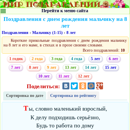
Перейти к меню сайта
Поздравления с днем рождения мальчику на 8
лет
Поздравления
›
Мальчику (1-15)
›
8 лет
Короткие прикольные поздравления с днем рождения мальчику
на 8 лет и его маме, в стихах и в прозе своими словами.
Всего поздравлений:
10
1 годик
2 года
3 года
4 года
5 лет
6 лет
7 лет
8 лет
9 лет
13 лет
14 лет
15 лет
10 лет
11 лет
12 лет
Поделиться:
Сортировка по дате
Сортировка по рейтингу
Т
ы, словно маленький взрослый,
К делу подходишь серьёзно,
Будь то работа по дому