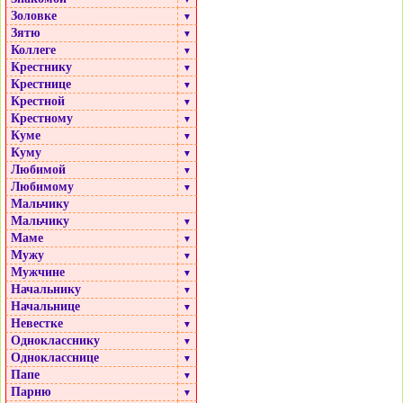
Золовке
▼
Зятю
▼
Коллеге
▼
Крестнику
▼
Крестнице
▼
Крестной
▼
Крестному
▼
Куме
▼
Куму
▼
Любимой
▼
Любимому
▼
Мальчику
Мальчику
▼
Маме
▼
Мужу
▼
Мужчине
▼
Начальнику
▼
Начальнице
▼
Невестке
▼
Однокласснику
▼
Однокласснице
▼
Папе
▼
Парню
▼