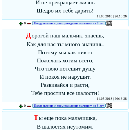
И не прекращает жизнь
Щедро их тебе дарить!
11.05.2018 | 20:16:26
0
Поздравления с днем рождения мальчику на 8 лет
Д
орогой наш мальчик, знаешь,
Как для нас ты много значишь.
Потому мы как никто
Пожелать хотим всего,
Что твою потешит душу
И покоя не нарушит.
Развивайся и расти,
Тебе простим все шалости!
11.05.2018 | 20:16:38
0
Поздравления с днем рождения мальчику на 8 лет
Т
ы еще пока мальчишка,
В шалостях неутомим.