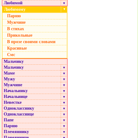
Любимой
▼
Любимому
▼
Парню
Мужчине
В стихах
Прикольные
В прозе своими словами
Красивые
Смс
Мальчику
Мальчику
▼
Маме
▼
Мужу
▼
Мужчине
▼
Начальнику
▼
Начальнице
▼
Невестке
▼
Однокласснику
▼
Однокласснице
▼
Папе
▼
Парню
▼
Племяннику
▼
Племяннице
▼