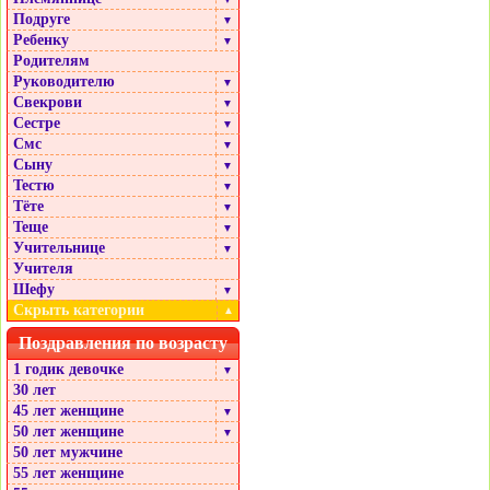
Подруге
▼
Ребенку
▼
Родителям
Руководителю
▼
Свекрови
▼
Сестре
▼
Смс
▼
Сыну
▼
Тестю
▼
Тёте
▼
Теще
▼
Учительнице
▼
Учителя
Шефу
▼
Скрыть категории
▲
Поздравления по возрасту
1 годик девочке
▼
30 лет
45 лет женщине
▼
50 лет женщине
▼
50 лет мужчине
55 лет женщине