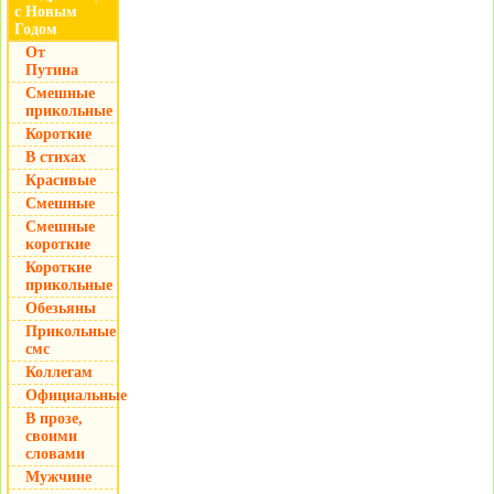
с Новым
Годом
От
Путина
Смешные
прикольные
Короткие
В стихах
Красивые
Смешные
Смешные
короткие
Короткие
прикольные
Обезьяны
Прикольные
смс
Коллегам
Официальные
В прозе,
своими
словами
Мужчине