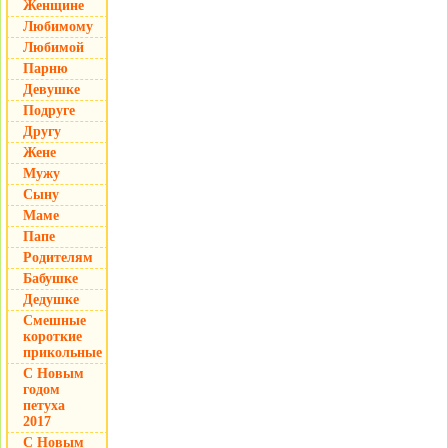
Женщине
Любимому
Любимой
Парню
Девушке
Подруге
Другу
Жене
Мужу
Сыну
Маме
Папе
Родителям
Бабушке
Дедушке
Смешные
короткие
прикольные
С Новым
годом
петуха
2017
С Новым