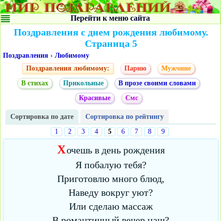
Перейти к меню сайта
Поздравления с днем рождения любимому.
Страница 5
Поздравления
›
Любимому
Поздравления любимому:
Парню
Мужчине
В стихах
Прикольные
В прозе своими словами
Красивые
Смс
Сортировка по дате
Сортировка по рейтингу
1
2
3
4
5
6
7
8
9
Х
очешь в день рождения
Я побалую тебя?
Приготовлю много блюд,
Наведу вокруг уют?
Или сделаю массаж
В романтичный вечер наш?