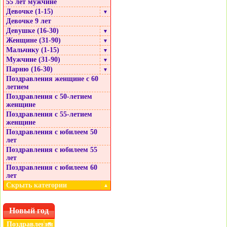
55 лет мужчине
Девочке (1-15)
▼
Девочке 9 лет
Девушке (16-30)
▼
Женщине (31-90)
▼
Мальчику (1-15)
▼
Мужчине (31-90)
▼
Парню (16-30)
▼
Поздравления женщине с 60
летием
Поздравления с 50-летием
женщине
Поздравления с 55-летием
женщине
Поздравления с юбилеем 50
лет
Поздравления с юбилеем 55
лет
Поздравления с юбилеем 60
лет
Скрыть категории
▲
Новый год
Поздравления
▼