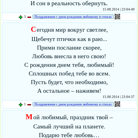
И сон в реальность обернуть.
15.08.2014 | 23:04:49
3
Поздравления с днем рождения любимому в стихах
С
егодня мир вокруг светлее,
Щебечут птички как в раю...
Прими послание скорее,
Любовь внесла в него свою!
С рождения днем тебя, любимый!
Сплошных побед тебе во всем.
Пусть будет, что необходимо,
А остальное – наживем!
15.08.2014 | 23:04:37
1
Поздравления с днем рождения любимому в стихах
М
ой любимый, праздник твой –
Самый лучший на планете.
Подарю тебе любовь…