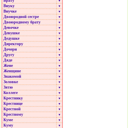
Брату
▼
Внуку
▼
Внучке
▼
Двоюродной сестре
▼
Двоюродному брату
▼
Девочке
▼
Девушке
▼
Дедушке
▼
Директору
▼
Дочери
▼
Другу
▼
Дяде
▼
Жене
▼
Женщине
▼
Знакомой
▼
Золовке
▼
Зятю
▼
Коллеге
▼
Крестнику
▼
Крестнице
▼
Крестной
▼
Крестному
▼
Куме
▼
Куму
▼