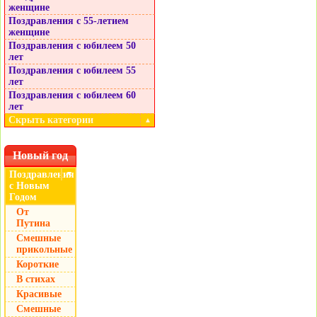
женщине
Поздравления с 55-летием
женщине
Поздравления с юбилеем 50
лет
Поздравления с юбилеем 55
лет
Поздравления с юбилеем 60
лет
Скрыть категории
▲
Новый год
Поздравления
▼
с Новым
Годом
От
Путина
Смешные
прикольные
Короткие
В стихах
Красивые
Смешные