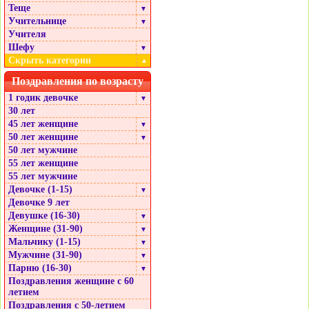
Теще
▼
Учительнице
▼
Учителя
Шефу
▼
Скрыть категории
▲
Поздравления по возрасту
1 годик девочке
▼
30 лет
45 лет женщине
▼
50 лет женщине
▼
50 лет мужчине
55 лет женщине
55 лет мужчине
Девочке (1-15)
▼
Девочке 9 лет
Девушке (16-30)
▼
Женщине (31-90)
▼
Мальчику (1-15)
▼
Мужчине (31-90)
▼
Парню (16-30)
▼
Поздравления женщине с 60
летием
Поздравления с 50-летием