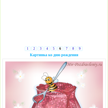
1
2
3
4
5
6
7
8
9
Картинка ко дню рождения