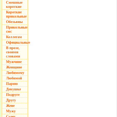
Смешные
короткие
Короткие
прикольные
Обезьяны
Прикольные
смс
Коллегам
Официальные
В прозе,
своими
словами
Мужчине
Женщине
Любимому
Любимой
Парню
Девушке
Подруге
Другу
Жене
Мужу
Сыну