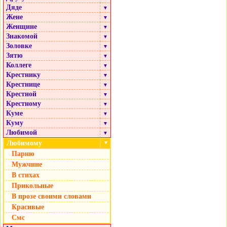
Дяде
▼
Жене
▼
Женщине
▼
Знакомой
▼
Золовке
▼
Зятю
▼
Коллеге
▼
Крестнику
▼
Крестнице
▼
Крестной
▼
Крестному
▼
Куме
▼
Куму
▼
Любимой
▼
Любимому
▼
Парню
Мужчине
В стихах
Прикольные
В прозе своими словами
Красивые
Смс