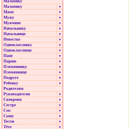
Мальчику
Мальчику
▼
Маме
▼
Мужу
▼
Мужчине
▼
Начальнику
▼
Начальнице
▼
Невестке
▼
Однокласснику
▼
Однокласснице
▼
Папе
▼
Парню
▼
Племяннику
▼
Племяннице
▼
Подруге
▼
Ребенку
▼
Родителям
Руководителю
▼
Свекрови
▼
Сестре
▼
Смс
▼
Сыну
▼
Тестю
▼
Тёте
▼