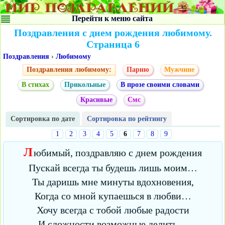
Перейти к меню сайта
Поздравления с днем рождения любимому.
Страница 6
Поздравления
›
Любимому
Поздравления любимому:
Парню
Мужчине
В стихах
Прикольные
В прозе своими словами
Красивые
Смс
Сортировка по дате
Сортировка по рейтингу
1
2
3
4
5
6
7
8
9
Л
юбимый, поздравляю с днем рождения
Пускай всегда ты будешь лишь моим…
Ты даришь мне минуты вдохновения,
Когда со мной купаешься в любви…
Хочу всегда с тобой любые радости
И сложности возможные делить…