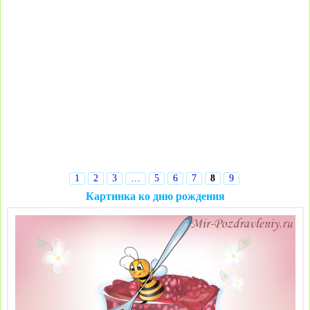
1
2
3
…
5
6
7
8
9
Картинка ко дню рождения