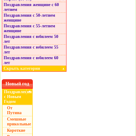
Поздравления женщине с 60
летием
Поздравления с 50-летием
женщине
Поздравления с 55-летием
женщине
Поздравления с юбилеем 50
лет
Поздравления с юбилеем 55
лет
Поздравления с юбилеем 60
лет
Скрыть категории
▲
Новый год
Поздравления
▼
с Новым
Годом
От
Путина
Смешные
прикольные
Короткие