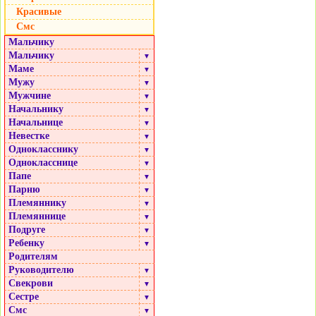
Красивые
Смс
Мальчику
Мальчику
▼
Маме
▼
Мужу
▼
Мужчине
▼
Начальнику
▼
Начальнице
▼
Невестке
▼
Однокласснику
▼
Однокласснице
▼
Папе
▼
Парню
▼
Племяннику
▼
Племяннице
▼
Подруге
▼
Ребенку
▼
Родителям
Руководителю
▼
Свекрови
▼
Сестре
▼
Смс
▼