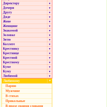
Директору
▼
Дочери
▼
Другу
▼
Дяде
▼
Жене
▼
Женщине
▼
Знакомой
▼
Золовке
▼
Зятю
▼
Коллеге
▼
Крестнику
▼
Крестнице
▼
Крестной
▼
Крестному
▼
Куме
▼
Куму
▼
Любимой
▼
Любимому
▼
Парню
Мужчине
В стихах
Прикольные
В прозе своими словами