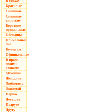
В стихах
Красивые
Смешные
Смешные
короткие
Короткие
прикольные
Обезьяны
Прикольные
смс
Коллегам
Официальные
В прозе,
своими
словами
Мужчине
Женщине
Любимому
Любимой
Парню
Девушке
Подруге
Другу