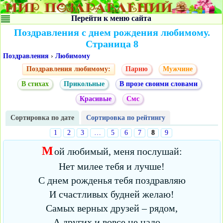
Перейти к меню сайта
Поздравления с днем рождения любимому.
Страница 8
Поздравления
›
Любимому
Поздравления любимому:
Парню
Мужчине
В стихах
Прикольные
В прозе своими словами
Красивые
Смс
Сортировка по дате
Сортировка по рейтингу
1
2
3
…
5
6
7
8
9
М
ой любимый, меня послушай:
Нет милее тебя и лучше!
С днем рожденья тебя поздравляю
И счастливых будней желаю!
Самых верных друзей – рядом,
А других и вовсе не надо…