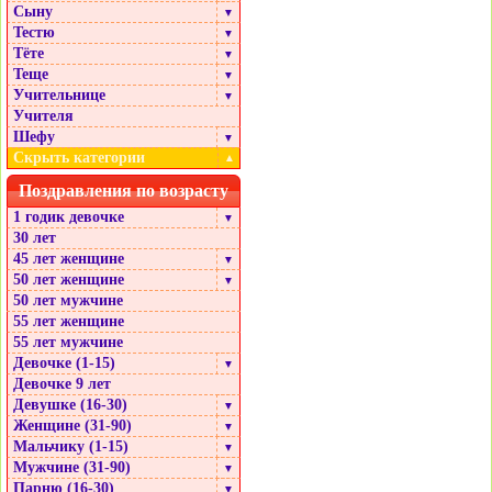
Сыну
▼
Тестю
▼
Тёте
▼
Теще
▼
Учительнице
▼
Учителя
Шефу
▼
Скрыть категории
▲
Поздравления по возрасту
1 годик девочке
▼
30 лет
45 лет женщине
▼
50 лет женщине
▼
50 лет мужчине
55 лет женщине
55 лет мужчине
Девочке (1-15)
▼
Девочке 9 лет
Девушке (16-30)
▼
Женщине (31-90)
▼
Мальчику (1-15)
▼
Мужчине (31-90)
▼
Парню (16-30)
▼