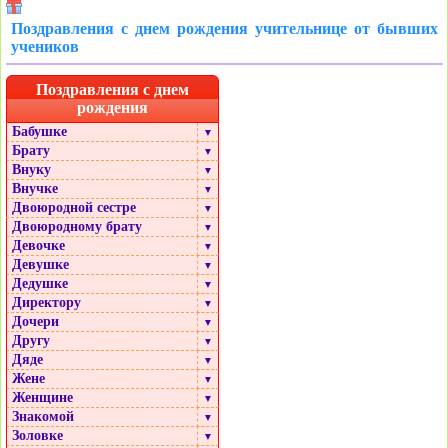
Поздравления с днем рождения учительнице от бывших
учеников
Поздравления с днем
рождения
Бабушке
▼
Брату
▼
Внуку
▼
Внучке
▼
Двоюродной сестре
▼
Двоюродному брату
▼
Девочке
▼
Девушке
▼
Дедушке
▼
Директору
▼
Дочери
▼
Другу
▼
Дяде
▼
Жене
▼
Женщине
▼
Знакомой
▼
Золовке
▼