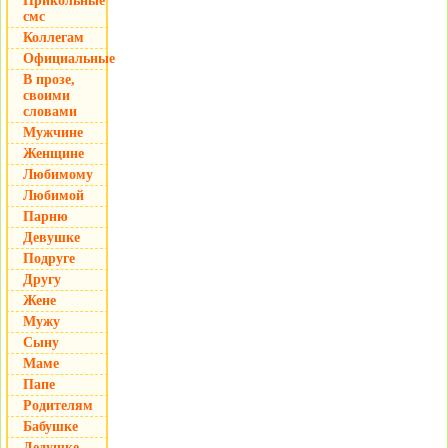
Прикольные
смс
Коллегам
Официальные
В прозе,
своими
словами
Мужчине
Женщине
Любимому
Любимой
Парню
Девушке
Подруге
Другу
Жене
Мужу
Сыну
Маме
Папе
Родителям
Бабушке
Дедушке