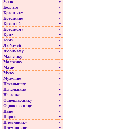
Зятю
▼
Коллеге
▼
Крестнику
▼
Крестнице
▼
Крестной
▼
Крестному
▼
Куме
▼
Куму
▼
Любимой
▼
Любимому
▼
Мальчику
Мальчику
▼
Маме
▼
Мужу
▼
Мужчине
▼
Начальнику
▼
Начальнице
▼
Невестке
▼
Однокласснику
▼
Однокласснице
▼
Папе
▼
Парню
▼
Племяннику
▼
Племяннице
▼