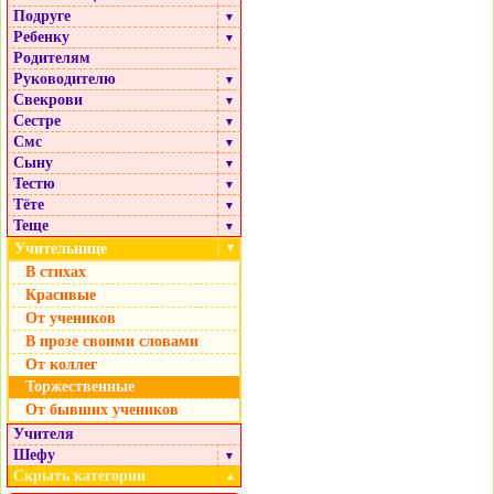
Подруге
▼
Ребенку
▼
Родителям
Руководителю
▼
Свекрови
▼
Сестре
▼
Смс
▼
Сыну
▼
Тестю
▼
Тёте
▼
Теще
▼
Учительнице
▼
В стихах
Красивые
От учеников
В прозе своими словами
От коллег
Торжественные
От бывших учеников
Учителя
Шефу
▼
Скрыть категории
▲