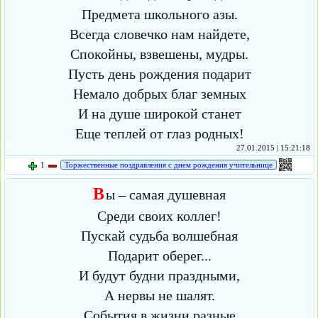
Предмета школьного азы.
Всегда словечко нам найдете,
Спокойны, взвешены, мудры.
Пусть день рождения подарит
Немало добрых благ земных
И на душе широкой станет
Еще теплей от глаз родных!
27.01.2015 | 15:21:18
1
Торжественные поздравления с днем рождения учительнице
В
ы – самая душевная
Среди своих коллег!
Пускай судьба волшебная
Подарит оберег...
И будут будни праздными,
А нервы не шалят.
События в жизни разные