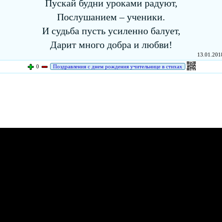
Пускай будни уроками радуют,
Послушанием – ученики.
И судьба пусть усиленно балует,
Дарит много добра и любви!
13.01.2018
0
Поздравления с днем рождения учительнице в стихах