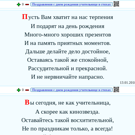
0
Поздравления с днем рождения учительнице в стихах
П
усть Вам хватит на нас терпения
И подарят на день рождения
Много-много хороших презентов
И на память приятных моментов.
Дальше делайте дело достойное,
Оставаясь такой же спокойной,
Рассудительной и прекрасной.
И не нервничайте напрасно.
13.01.2018
0
Поздравления с днем рождения учительнице в стихах
В
ы сегодня, не как учительница,
А скорее как кинозвезда.
Оставайтесь такой восхитительной,
Не по праздникам только, а всегда!