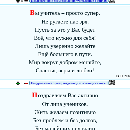
8
Поздравления с днем рождения учительнице в стихах
В
ы учитель – просто супер.
Не ругаете нас зря.
Пусть за это у Вас будет
Всё, что нужно для себя!
Лишь уверенно желайте
Ещё большего в пути.
Мир вокруг добром меняйте,
Счастья, веры и любви!
13.01.2018
1
Поздравления с днем рождения учительнице в стихах
П
оздравляем Вас активно
От лица учеников.
Жить желаем позитивно
Без проблем и без долгов,
Без малейших неурядиц