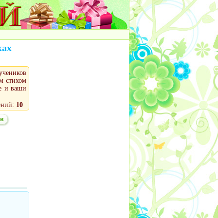
хах
учеников
м стихом
е и ваши
ений:
10
ов