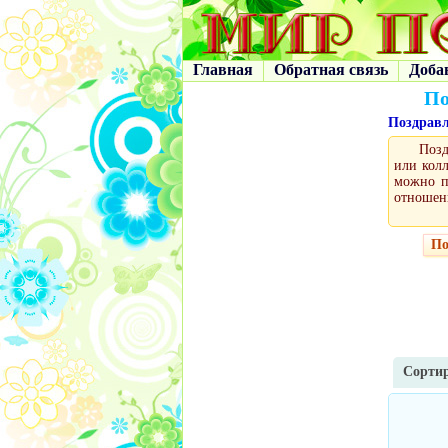
Главная
Обратная связь
Доба
По
Поздрав
Позд
или кол
можно п
отношен
По
Сортир