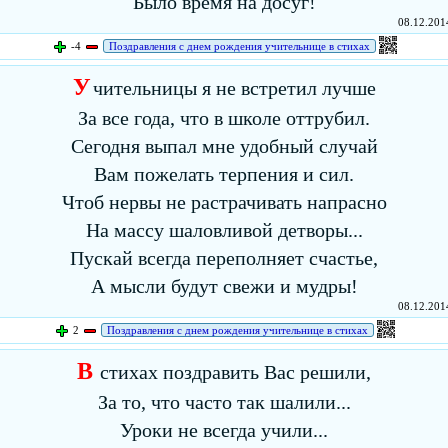
Было время на досуг!
08.12.2014
-4
Поздравления с днем рождения учительнице в стихах
У
чительницы я не встретил лучше
За все года, что в школе оттрубил.
Сегодня выпал мне удобный случай
Вам пожелать терпения и сил.
Чтоб нервы не растрачивать напрасно
На массу шаловливой детворы...
Пускай всегда переполняет счастье,
А мысли будут свежи и мудры!
08.12.2014
2
Поздравления с днем рождения учительнице в стихах
В
стихах поздравить Вас решили,
За то, что часто так шалили...
Уроки не всегда учили...