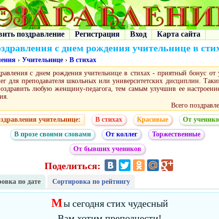
вить поздравление
Регистрация
Вход
Карта сайта
здравления с днем рождения учительнице в сти
ления
›
Учительнице
›
В стихах
равления с днем рождения учительнице в стихах - приятный бонус от 
лег для преподавателя школьных или университетских дисциплин. Таки
оздравить любую женщину-педагога, тем самым улучшив ее настроени
ия.
Всего поздравл
здравления учительнице:
В стихах
Красивые
От ученик
В прозе своими словами
От коллег
Торжественные
От бывших учеников
Поделиться:
овка по дате
Сортировка по рейтингу
М
ы сегодня стих чудесный
Вам хотим преподнести!